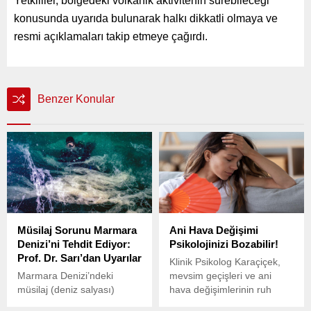
Yetkililer, bölgedeki volkanik aktivitenin sürebileceği
konusunda uyarıda bulunarak halkı dikkatli olmaya ve
resmi açıklamaları takip etmeye çağırdı.
Benzer Konular
Müsilaj Sorunu Marmara
Ani Hava Değişimi
Denizi’ni Tehdit Ediyor:
Psikolojinizi Bozabilir!
Prof. Dr. Sarı’dan Uyarılar
Klinik Psikolog Karaçiçek,
Marmara Denizi’ndeki
mevsim geçişleri ve ani
müsilaj (deniz salyası)
hava değişimlerinin ruh
problemi giderek büyüyor.
sağlığı üzerinde ciddi etkileri