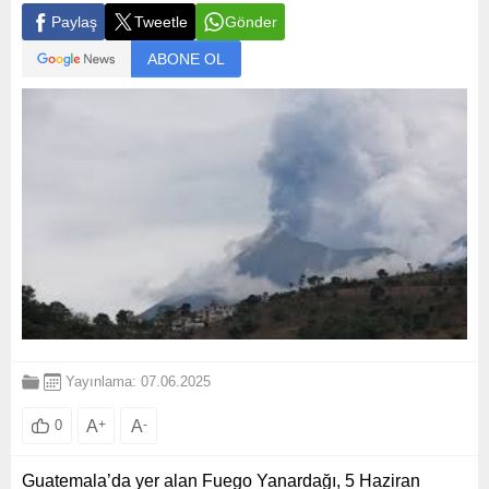
Paylaş
Tweetle
Gönder
ABONE OL
Yayınlama: 07.06.2025
A
+
A
-
0
Guatemala’da yer alan Fuego Yanardağı, 5 Haziran