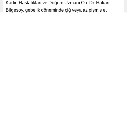
Kadın Hastalıkları ve Doğum Uzmanı Op. Dr. Hakan
Bilgesoy, gebelik döneminde çiğ veya az pişmiş et
tüketmenin ciddi sağlık riskleri taşıdığını vurguladı.
Paylaş
Tweetle
Gönder
ABONE OL
Yayınlama: 06.06.2025