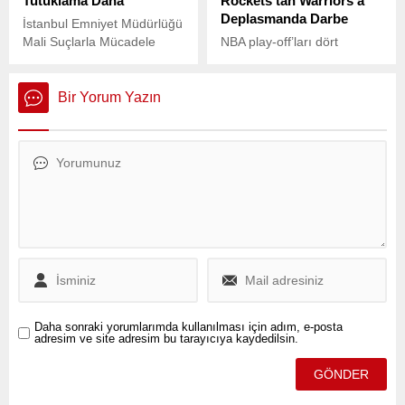
Tutuklama Daha
Rockets’tan Warriors’a
Deplasmanda Darbe
İstanbul Emniyet Müdürlüğü
Mali Suçlarla Mücadele
NBA play-off’ları dört
Şube Müdürlüğü ekipleri,
karşılaşmayla devam
İstanbul Büyükşehir
ederken, gecenin öne çıkan
Belediyesi (İBB) ile
isimlerinden biri milli
Bir Yorum Yazın
bağlantılı reklam şirketleri
basketbolcu Alperen
hakkında yürütülen
Şengün oldu.
soruşturma kapsamında
önemli bir gelişme yaşandı.
Daha sonraki yorumlarımda kullanılması için adım, e-posta
adresim ve site adresim bu tarayıcıya kaydedilsin.