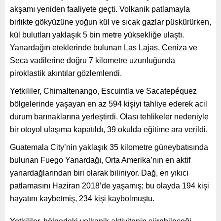
akşamı yeniden faaliyete geçti. Volkanik patlamayla
birlikte gökyüzüne yoğun kül ve sıcak gazlar püskürürken,
kül bulutları yaklaşık 5 bin metre yüksekliğe ulaştı.
Yanardağın eteklerinde bulunan Las Lajas, Ceniza ve
Seca vadilerine doğru 7 kilometre uzunluğunda
piroklastik akıntılar gözlemlendi.
Yetkililer, Chimaltenango, Escuintla ve Sacatepéquez
bölgelerinde yaşayan en az 594 kişiyi tahliye ederek acil
durum barınaklarına yerleştirdi. Olası tehlikeler nedeniyle
bir otoyol ulaşıma kapatıldı, 39 okulda eğitime ara verildi.
Guatemala City’nin yaklaşık 35 kilometre güneybatısında
bulunan Fuego Yanardağı, Orta Amerika’nın en aktif
yanardağlarından biri olarak biliniyor. Dağ, en yıkıcı
patlamasını Haziran 2018’de yaşamış; bu olayda 194 kişi
hayatını kaybetmiş, 234 kişi kaybolmuştu.