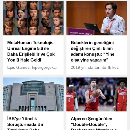
Bandırma Onyedi Eylül
olduğunu belirterek, güneşli
Üniversitesi Denizcilik
bir havadan birden
Fakültesi Öğretim Üyesi
yağmurlu ve kapalı bir
Prof. Dr. Mustafa Sarı,
havaya geçişin serotonin
müsilajın denizin dibini
seviyelerini düşürdüğünü,
yorgan gibi örttüğünü ve
bunun da motivasyon kaybı,
kalınlığının her geçen gün
huzursuzluk ve depresif
MetaHuman Teknolojisi
Bebeklerin genetiğini
arttığını ifade etti.
belirtilere yol açabileceğini
Unreal Engine 5.6 ile
değiştiren Çinli bilim
söyledi.
Daha Erişilebilir ve Çok
adamı konuştu: “Yine
Yönlü Hale Geldi
olsa yine yaparım”
Epic Games, hipergerçekçi
2019 yılında tarihte ilk kez
dijital insan karakterleri
bebeklerin genlerini
yaratmayı sağlayan
değiştirdiği için üç yıl hapis
MetaHuman teknolojisini
cezasına çarptırılan Çinli
daha geniş kitlelere
bilim insanı He Jiankui,
ulaştıracak önemli bir
yaptığından pişman
gelişmeyi duyurdu.
olmadığını ve şansı olursa
tekrar yapacağını dile
getirdi.
İBB’ye Yönelik
Alperen Şengün’den
Soruşturmada Bir
“Double-Double”,