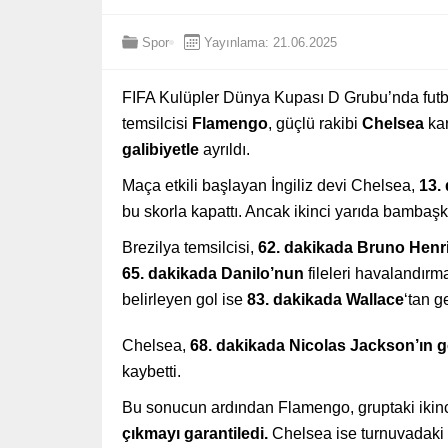
Spor
Yayınlama: 21.06.2025
FIFA Kulüpler Dünya Kupası D Grubu’nda futbo
temsilcisi
Flamengo
, güçlü rakibi
Chelsea
kar
galibiyetle
ayrıldı.
Maça etkili başlayan İngiliz devi Chelsea,
13.
bu skorla kapattı. Ancak ikinci yarıda bambaş
Brezilya temsilcisi,
62. dakikada Bruno Henr
65. dakikada Danilo’nun
fileleri havalandır
belirleyen gol ise
83. dakikada Wallace
‘tan g
Chelsea,
68. dakikada Nicolas Jackson’ın g
kaybetti.
Bu sonucun ardından Flamengo, gruptaki ikinci
çıkmayı garantiledi.
Chelsea ise turnuvadaki i