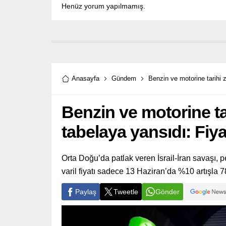
Henüz yorum yapılmamış.
Anasayfa
Gündem
Benzin ve motorine tarihi z
Benzin ve motorine tar
tabelaya yansıdı: Fiya
Orta Doğu’da patlak veren İsrail-İran savaşı, pet
varil fiyatı sadece 13 Haziran’da %10 artışla 78
Paylaş
Tweetle
Gönder