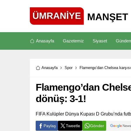
Anasayfa
Gazetemiz
Siyaset
Günde
Anasayfa
Spor
Flamengo’dan Chelsea karşısı
Flamengo’dan Chelsea
dönüş: 3-1!
FIFA Kulüpler Dünya Kupası D Grubu’nda futb
Paylaş
Tweetle
Gönder