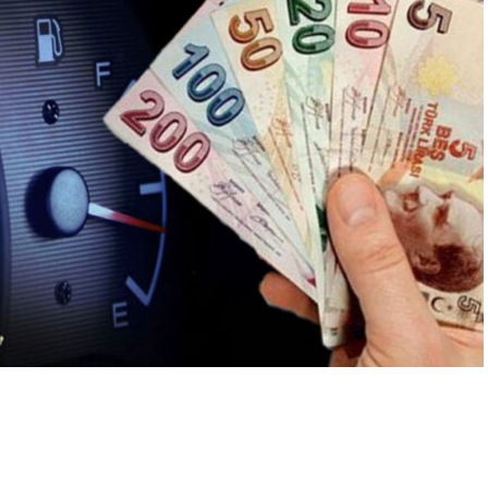
A
+
A
-
0