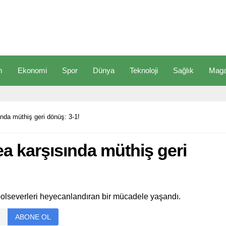
m
Ekonomi
Spor
Dünya
Teknoloji
Sağlık
Maga
nda müthiş geri dönüş: 3-1!
 karşısında müthiş geri
olseverleri heyecanlandıran bir mücadele yaşandı.
ABONE OL