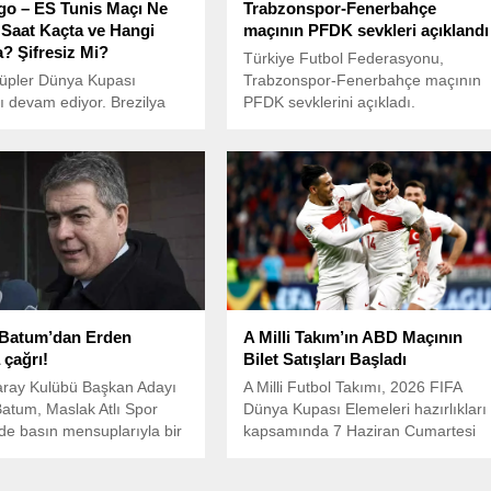
o – ES Tunis Maçı Ne
Trabzonspor-Fenerbahçe
Saat Kaçta ve Hangi
maçının PFDK sevkleri açıklandı
? Şifresiz Mi?
Türkiye Futbol Federasyonu,
lüpler Dünya Kupası
Trabzonspor-Fenerbahçe maçının
 devam ediyor. Brezilya
PFDK sevklerini açıkladı.
si Flamengo, teknik direktör
uis yönetiminde, Tunus ekibi
 ile karşı karşıya gelecek.
 Batum’dan Erden
A Milli Takım’ın ABD Maçının
 çağrı!
Bilet Satışları Başladı
aray Kulübü Başkan Adayı
A Milli Futbol Takımı, 2026 FIFA
atum, Maslak Atlı Spor
Dünya Kupası Elemeleri hazırlıkları
e basın mensuplarıyla bir
kapsamında 7 Haziran Cumartesi
lerek açıklamalarda
günü ABD ile özel bir maç yapacak.
.