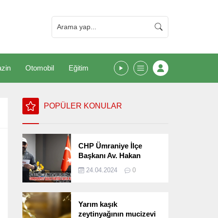
zin
Otomobil
Eğitim
POPÜLER KONULAR
CHP Ümraniye İlçe
Başkanı Av. Hakan
Kızılelma 31 Mart Yerel
24.04.2024
0
Seçimlerini
Değerlendirdi
Yarım kaşık
zeytinyağının mucizevi