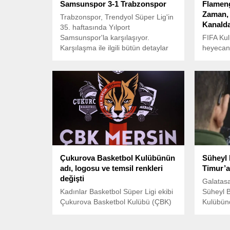
Samsunspor 3-1 Trabzonspor
Flameng
Zaman, 
Trabzonspor, Trendyol Süper Lig'in
Kanalda
35. haftasında Yılport
Samsunspor'la karşılaşıyor.
FIFA Ku
Karşılaşma ile ilgili bütün detaylar
heyecanı
ve canlı anlatım
temsilci
umraniyemanset.com 'da
Filipe L
ES Tunis
Çukurova Basketbol Kulübünün
Süheyl
adı, logosu ve temsil renkleri
Timur’a
değişti
Galatas
Kadınlar Basketbol Süper Ligi ekibi
Süheyl B
Çukurova Basketbol Kulübü (ÇBK)
Kulübünd
Mersin'in yeni adı, logosu ve
araya ge
renkleri tanıtıldı.
bulundu