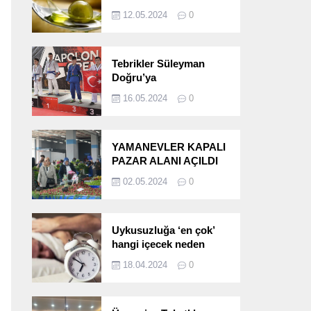
etkileri!
12.05.2024
0
Tebrikler Süleyman
Doğru’ya
16.05.2024
0
YAMANEVLER KAPALI
PAZAR ALANI AÇILDI
02.05.2024
0
Uykusuzluğa ‘en çok’
hangi içecek neden
oluyor?
18.04.2024
0