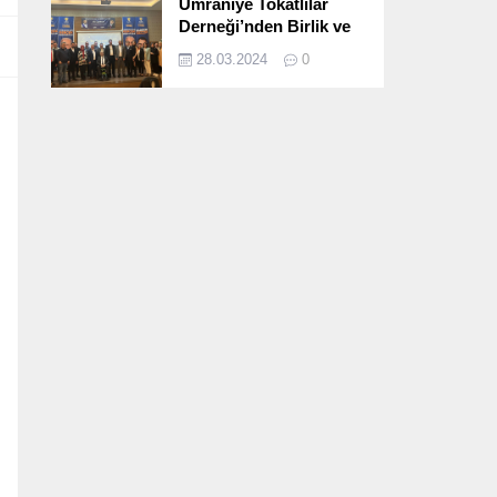
Ümraniye Tokatlılar
Derneği’nden Birlik ve
Beraberlik Dolu İftar
28.03.2024
0
Programı