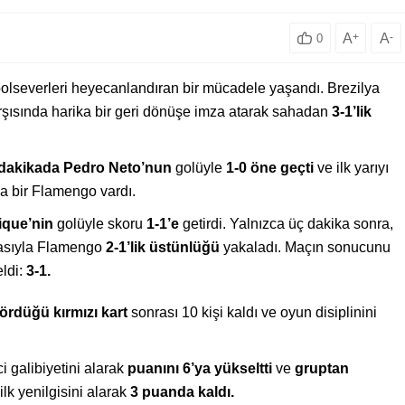
A
+
A
-
0
lseverleri heyecanlandıran bir mücadele yaşandı. Brezilya
şısında harika bir geri dönüşe imza atarak sahadan
3-1’lik
 dakikada Pedro Neto’nun
golüyle
1-0 öne geçti
ve ilk yarıyı
ka bir Flamengo vardı.
ique’nin
golüyle skoru
1-1’e
getirdi. Yalnızca üç dakika sonra,
masıyla Flamengo
2-1’lik üstünlüğü
yakaladı. Maçın sonucunu
eldi:
3-1.
ördüğü kırmızı kart
sonrası 10 kişi kaldı ve oyun disiplinini
 galibiyetini alarak
puanını 6’ya yükseltti
ve
gruptan
lk yenilgisini alarak
3 puanda kaldı.