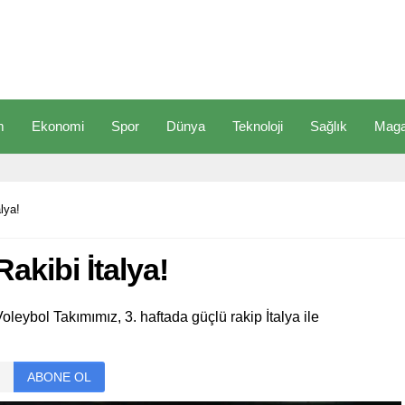
m
Ekonomi
Spor
Dünya
Teknoloji
Sağlık
Maga
alya!
Rakibi İtalya!
oleybol Takımımız, 3. haftada güçlü rakip İtalya ile
ABONE OL