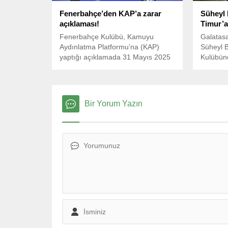
Fenerbahçe’den KAP’a zarar
Süheyl
açıklaması!
Timur’a
Fenerbahçe Kulübü, Kamuyu
Galatas
Aydınlatma Platformu’na (KAP)
Süheyl B
yaptığı açıklamada 31 Mayıs 2025
Kulübünd
itibarıyla geride kalan 12 aylık
araya ge
dönemde 764 milyon TL zarar
bulundu
ettiğini duyurdu.
Bir Yorum Yazın