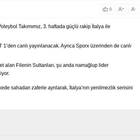
A
+
A
-
0
oleybol Takımımız, 3. haftada güçlü rakip İtalya ile
 1’den canlı yayınlanacak. Ayrıca Sporx üzerinden de canlı
t alan Filenin Sultanları, şu anda namağlup lider
iyor.
rkede sahadan zaferle ayrılarak, İtalya’nın yenilmezlik serisini