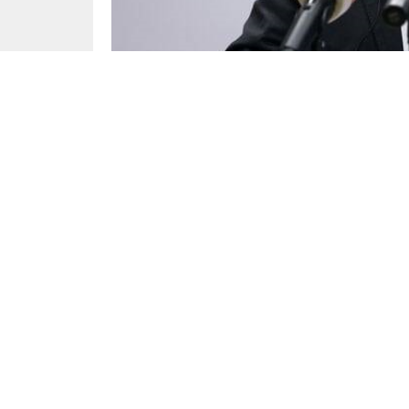
Siyaset
Yayınlama: 12.07.2025
Zafer Partisi Genel Başkanı Ümit Özdağ hakkınd
gerekçesiyle 2 yıla kadar hapis cezası ve siyas
Ankara 14. Ağır Ceza Mahkemesi’nde görülen d
tutuklu bulunduğu 16 Nisan’da yapılmıştı. Avuk
isminin geçtiğini, ancak hutbelerin yaratacağı
Davanın ikinci celsesinde Özdağ, İstanbul’da 
suçundan Özdağ’a 2 yıla kadar hapis ve siyasi
Mahkeme duruşmayı 30 Ekim’e erteledi.
Özdağ, 17 Haziran’da 24 gün tutuklu kaldığı Si