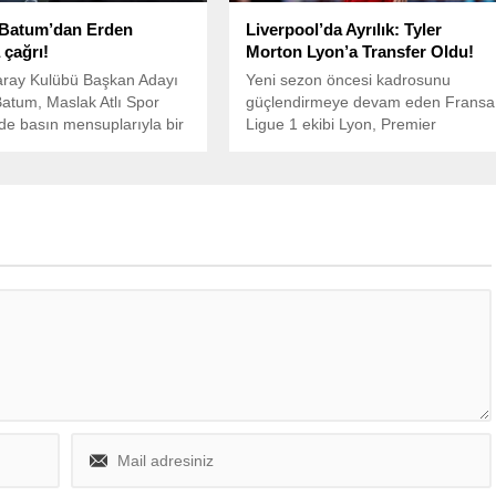
 Batum’dan Erden
Liverpool’da Ayrılık: Tyler
 çağrı!
Morton Lyon’a Transfer Oldu!
aray Kulübü Başkan Adayı
Yeni sezon öncesi kadrosunu
atum, Maslak Atlı Spor
güçlendirmeye devam eden Fransa
e basın mensuplarıyla bir
Ligue 1 ekibi Lyon, Premier
lerek açıklamalarda
League’den önemli bir takviye
.
yaptı.