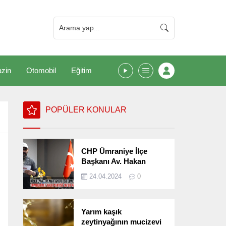
zin
Otomobil
Eğitim
POPÜLER KONULAR
CHP Ümraniye İlçe
Başkanı Av. Hakan
Kızılelma 31 Mart Yerel
24.04.2024
0
Seçimlerini
Değerlendirdi
Yarım kaşık
zeytinyağının mucizevi