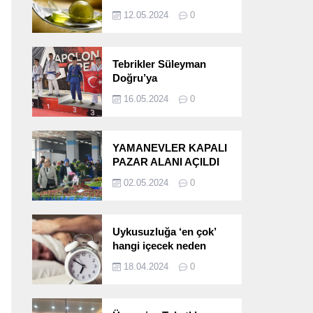
etkileri!
12.05.2024
0
Tebrikler Süleyman
Doğru’ya
16.05.2024
0
YAMANEVLER KAPALI
PAZAR ALANI AÇILDI
02.05.2024
0
Uykusuzluğa ‘en çok’
hangi içecek neden
oluyor?
18.04.2024
0