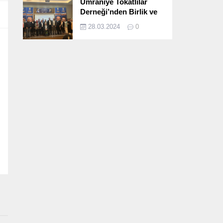
Ümraniye Tokatlılar
Derneği’nden Birlik ve
Beraberlik Dolu İftar
28.03.2024
0
Programı