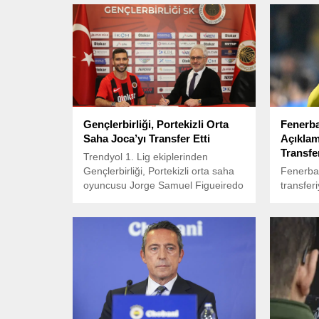
Gençlerbirliği, Portekizli Orta
Fenerb
Saha Joca’yı Transfer Etti
Açıklam
Transfe
Trendyol 1. Lig ekiplerinden
Gençlerbirliği, Portekizli orta saha
Fenerba
oyuncusu Jorge Samuel Figueiredo
transferi
Fernandes’i (Joca) kadrosuna kattı.
yaptı. Sa
Son olarak Çin Süper Lig
oyuncunu
ekiplerinden Wuhan Three
Devletler
Towns’ta forma giyen 29 yaşındaki
Los Ange
futbolcu ile 1,5 yıllık sözleşme
transfer
imzalandı. Joca, kariyerine
Portekiz’de Braga, Tondela, Rio Ave
ve Leixoes gibi takımlarda devam
etti. ...