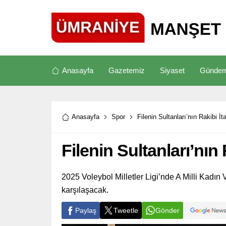
Anasayfa
Gazetemiz
Siyaset
Günde
Anasayfa
Spor
Filenin Sultanları’nın Rakibi İt
Filenin Sultanları’nın 
2025 Voleybol Milletler Ligi’nde A Milli Kadın V
karşılaşacak.
Paylaş
Tweetle
Gönder