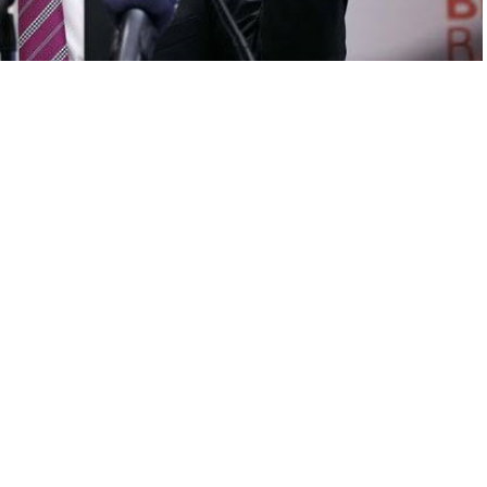
A
+
A
-
0
a, Diyanet İşleri Başkanı Ali Erbaş’a hakaret ettiği
i yasak talep edildi.
avanın ilk celsesi, Özdağ’ın Silivri Marmara Cezaevi’nde
atlar, Diyanet İşleri Başkanlığı’nın açıklamalarında Atatürk
 etkiyi yaratmadığını savundu.
olduğu için katılmadı. Savcı, kamu görevlisine alenen hakaret
 yasak istedi. Avukatlar savunma yapmak için süre talep etti.
livri Marmara Cezaevi’nden tahliye edilmişti.