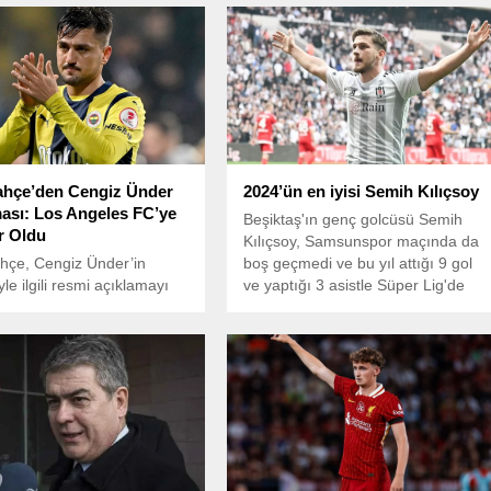
ahçe’den Cengiz Ünder
2024’ün en iyisi Semih Kılıçsoy
ası: Los Angeles FC’ye
Beşiktaş'ın genç golcüsü Semih
r Oldu
Kılıçsoy, Samsunspor maçında da
hçe, Cengiz Ünder’in
boş geçmedi ve bu yıl attığı 9 gol
yle ilgili resmi açıklamayı
ve yaptığı 3 asistle Süper Lig'de
rı-lacivertli kulüp, yıldız
2024'ün en çok skor katkısı veren
n Amerika Birleşik
futbolcusu oldu.
i’nin MLS ligi ekiplerinden
les FC’ye kiralık olarak
 olduğunu duyurdu.