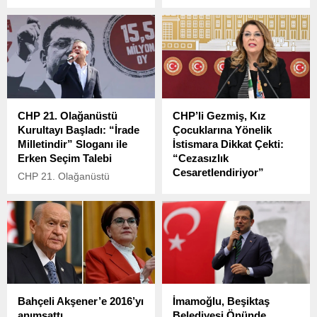
CHP Kayseri Milletvekili
Başkan Yardımcısı Suat
Aşkın Genç, TBMM’de
Kılıç, partisinin MYK
görüşülen torba kanun
toplantısının ardından
teklifine sert tepki gösterdi:
düzenlediği basın
“Bu madde, üniversiteleri
toplantısında önemli
bilimden koparıp siyasi
açıklamalarda bulundu.
sadakatle yönlendirmenin
yolunu açıyor.”
CHP 21. Olağanüstü
CHP’li Gezmiş, Kız
Kurultayı Başladı: “İrade
Çocuklarına Yönelik
Milletindir” Sloganı ile
İstismara Dikkat Çekti:
Erken Seçim Talebi
“Cezasızlık
Cesaretlendiriyor”
CHP 21. Olağanüstü
Kurultayı Başladı: “İrade
CHP’li milletvekili Gezmiş,
Milletindir” Sloganı ile Erken
TBMM Genel Kurulu’nda
Seçim Talebi
yaptığı konuşmada, kız
çocuklarına yönelik cinsel
istismarlara dikkat çekti.
Bahçeli Akşener’e 2016’yı
İmamoğlu, Beşiktaş
anımsattı
Belediyesi Önünde