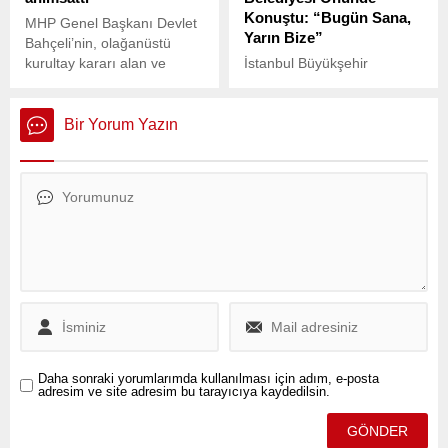
Konuştu: “Bugün Sana,
MHP Genel Başkanı Devlet
Yarın Bize”
Bahçeli’nin, olağanüstü
kurultay kararı alan ve
İstanbul Büyükşehir
yeniden aday olmayacağını
Belediyesi (İBB) Başkanı
açıklayan İYİ Parti Genel
Ekrem İmamoğlu, Beşiktaş
Başkanı Meral Akşener’e,
Belediye Başkanı Rıza
Bir Yorum Yazın
“Partinin başında kal”
Akpolat’ın gözaltına
çağrısı, MHP’de de
alınmasına karşı Beşiktaş
tartışılıyor.
Belediyesi önünde yapılan
mitinge katıldı.
Daha sonraki yorumlarımda kullanılması için adım, e-posta
adresim ve site adresim bu tarayıcıya kaydedilsin.