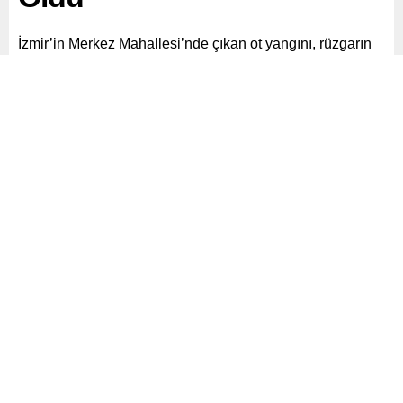
İzmir’in Merkez Mahallesi’nde çıkan ot yangını, rüzgarın
etkisiyle kısa sürede ormanlık alana sıçradı. Yangına
havadan ve karadan müdahale devam ediyor.
Paylaş
Tweetle
Gönder
ABONE OL