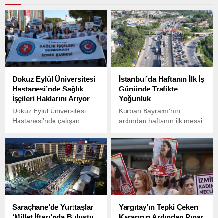
Dokuz Eylül Üniversitesi
İstanbul’da Haftanın İlk İş
Hastanesi’nde Sağlık
Gününde Trafikte
İşçileri Haklarını Arıyor
Yoğunluk
Dokuz Eylül Üniversitesi
Kurban Bayramı’nın
Hastanesi’nde çalışan
ardından haftanın ilk mesai
sağlık işçileri, 2024 yılı
gününde İstanbul’da trafik
başında başlayan ve 1245
yoğunluğu sabah
işçiyi ilgilendiren toplu iş
saatlerinde kendini gösterdi.
sözleşmesi (TİS)
görüşmelerinde yaşanan
anlaşmazlıklar nedeniyle
eylem düzenledi.
Saraçhane’de Yurttaşlar
Yargıtay’ın Tepki Çeken
‘Millet İftarı’nda Buluştu
Kararının Ardından Pınar