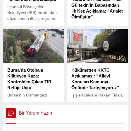
Gültekin’in Babasından
İstanbul Büyükşehir
İlk Kez Açıklama: “Adalet
Belediyesi (İBB) tarafından
Ölmüştür”
düzenlenen iftar programı,
son sekiz gündür protesto
Yargıtay, Pınar Gültekin
ve gösterilere sahne olan
cinayetinde Cemal Metin
İBB Saraçhane’de
Avcı’ya verilen
gerçekleştirildi.
ağırlaştırılmış müebbet
cezasını bozarak, “haksız
tahrik indirimi”
uygulamasına karar verdi.
Bursa’da Otobanı
Hükümetten KKTC
Kilitleyen Kaza:
Açıklaması: “Ailevi
Kontrolden Çıkan TIR
Konuları Kamuoyu
Refüje Uçtu
Önünde Tartışmıyoruz”
Bursa’nın Osmangazi
ışişleri Bakanı Hakan Fidan,
ilçesinde sabah saatlerinde
Norveç Dışişleri Bakanı
yaşanan korkunç kaza,
Espen Barth Eide ile
otobanda büyük trafik
Ankara’da düzenlediği ortak
Bir Yorum Yazın
aksaklıklarına yol açtı.
basın toplantısında
Türkiye’nin Kıbrıs politikası
ve Türk dünyasıyla