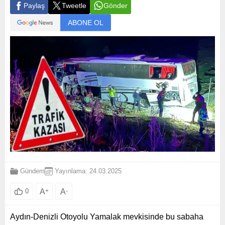
Paylaş
Tweetle
Gönder
ABONE OL
Gündem
Yayınlama: 24.03.2025
A
+
A
-
0
Aydın-Denizli Otoyolu Yamalak mevkisinde bu sabaha