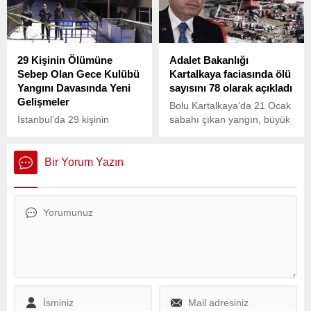
Mersinpınar-Gümrük
otobüsünde, saat 08.30
sıralarında motor
bölümünde yangın çıktı.
29 Kişinin Ölümüne
Adalet Bakanlığı
Sebep Olan Gece Kulübü
Kartalkaya faciasında ölü
Yangını Davasında Yeni
sayısını 78 olarak açıkladı
Gelişmeler
Bolu Kartalkaya’da 21 Ocak
İstanbul’da 29 kişinin
sabahı çıkan yangın, büyük
ölümüne neden olan
bir facia ile sonuçlandı. 12
“Masquerade” gece kulübü
katlı Grand Kartal Otel’de
yangınına ilişkin davada
meydana gelen yangında,
Bir Yorum Yazın
yeni gelişmeler yaşandı.
arazinin engebeli ve şehir
merkezine uzak olması
nedeniyle itfaiye ve
kurtarma ekiple.rinin hızlı
müdahale etmesi zorlaştı