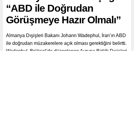
“ABD ile Doğrudan
Görüşmeye Hazır Olmalı”
Almanya Dışişleri Bakanı Johann Wadephul, İran’ın ABD
ile doğrudan müzakerelere açık olması gerektiğini belirtti.
Wadephul, Brüksel’de düzenlenen Avrupa Birliği Dışişleri
Bakanları toplantısı öncesinde yaptığı açıklamada,
Ortadoğu’daki gerilimin çözümünün ancak diplomatik
yollarla mümkün olduğunu söyledi.
Paylaş
Tweetle
Gönder
ABONE OL