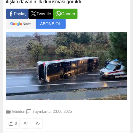
ilişkin davanın ilk duruşması görüldü.
Paylaş
Tweetle
Gönder
ABONE OL
Gündem
Yayınlama: 23.06.2025
A
+
A
-
0