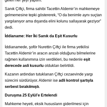
gelen her şeyi yaptım.”
Sanık Çiftçi, firma sahibi Tacettin Aldemir’in mahkemeye
gelmemesine tepki göstererek, “O da benimle aynı suçtan
yargılanıyor ama dışarıda elini kolunu sallayarak geziyor”
dedi.
İddianame: Her İki Sanık da Eşit Kusurlu
İddianamede, şoför Nurettin Çiftçi ile firma yetkilisi
Tacettin Aldemir’in aracın arızalı olduğunu bilmelerine
rağmen kullanımına izin verdikleri, bu nedenle
eşit
derecede asli kusurlu
oldukları belirtildi.
Kazanın ardından tutuklanan Çiftçi cezaevinde yargı
sürecini sürdürüyor. Aldemir ise
adli kontrol şartıyla
serbest bırakılmıştı
.
Duruşma 25 Eylül’e Ertelendi
Mahkeme heyeti, eksik hususların giderilmesi için