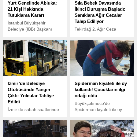
Yurt Genelinde Abluka:
Sıla Bebek Davasında
21 Kişi Hakkında
İkinci Duruşma Başladı:
Tutuklama Kararı
Sanıklara Ağır Cezalar
Talep Ediliyor
İstanbul Büyükşehir
Belediye (İBB) Başkanı
Tekirdağ 2. Ağır Ceza
Ekrem İmamoğlu’nun
Mahkemesi’nde bugün, 2
gözaltına alınması ve
yaşındaki Sıla Yeniçeri’nin
tutuklanmasının ardından
cinsel istismar ve şiddet
başlayan protestolar
sonucu hayatını
sırasında, güvenlik
kaybetmesine ilişkin
güçlerinin müdahalesiyle
davanın ikinci duruşması
gözaltına alınan 21 kişi
başladı.
hakkında tutuklama kararı
İzmir’de Belediye
Spiderman kıyafeti ile oy
verildi.
Otobüsünde Yangın
kullandı! Çocukların ilgi
Çıktı: Yolcular Tahliye
odağı oldu
Edildi
Büyükçekmece’de
İzmir’de sabah saatlerinde
Spiderman kıyafeti ile oy
panik anları yaşandı. Adem
kullanmaya gelen genç,
Yavuz Caddesi’nde seyir
renkli görüntüler oluşturdu.
halinde olan 35 DB 0160
plakalı 44 numaralı