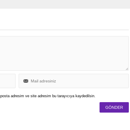
lometre uzaklıkta bulunan
 Savaşı’ndan kalma bir
apılan çalışmalar
 etkisiz hale getirildi.
posta adresim ve site adresim bu tarayıcıya kaydedilsin.