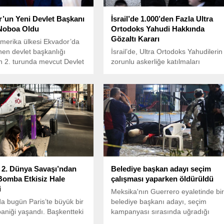
’un Yeni Devlet Başkanı
İsrail’de 1.000’den Fazla Ultra
 Noboa Oldu
Ortodoks Yahudi Hakkında
Gözaltı Kararı
merika ülkesi Ekvador’da
en devlet başkanlığı
İsrail’de, Ultra Ortodoks Yahudilerin
n 2. turunda mevcut Devlet
zorunlu askerliğe katılmaları
 Daniel Noboa, seçimden
konusundaki tartışmalar sürerken,
yrıldı.
geçen yıl 3 bin Ultra Ortodoks
Yahudi gencine orduya katılma
emri gönderildi. Ancak bu
gençlerden sadece 461’i başvurud
bulundu.
e 2. Dünya Savaşı’ndan
Belediye başkan adayı seçim
omba Etkisiz Hale
çalışması yaparken öldürüldü
i
Meksika'nın Guerrero eyaletinde bi
a bugün Paris’te büyük bir
belediye başkanı adayı, seçim
niği yaşandı. Başkentteki
kampanyası sırasında uğradığı
Nord tren istasyonuna 2
silahlı saldırıda hayatını kaybetti.