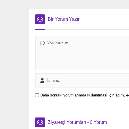
adayını açıkladı.
buçuk ki
2. Dünya
bomba, y
Bir Yorum Yazın
sonucunda
Daha sonraki yorumlarımda kullanılması için adım, e-
Ziyaretçi Yorumları - 0 Yorum