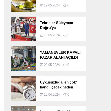
etkileri!
12.05.2024
0
Tebrikler Süleyman
Doğru’ya
16.05.2024
0
YAMANEVLER KAPALI
PAZAR ALANI AÇILDI
02.05.2024
0
Uykusuzluğa ‘en çok’
hangi içecek neden
oluyor?
18.04.2024
0