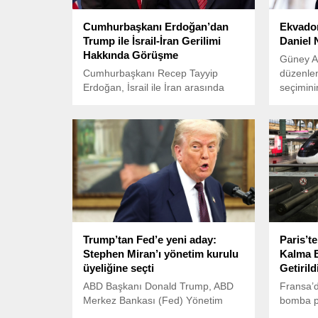
Cumhurbaşkanı Erdoğan’dan
Ekvador
Trump ile İsrail-İran Gerilimi
Daniel
Hakkında Görüşme
Güney A
Cumhurbaşkanı Recep Tayyip
düzenlen
Erdoğan, İsrail ile İran arasında
seçimini
tırmanan çatışma sürecine ilişkin
Başkanı
ABD’nin eski Başkanı Donald
zaferle a
Trump ile bir telefon görüşmesi
gerçekleştirdi.
Trump’tan Fed’e yeni aday:
Paris’t
Stephen Miran’ı yönetim kurulu
Kalma B
üyeliğine seçti
Getirild
ABD Başkanı Donald Trump, ABD
Fransa’d
Merkez Bankası (Fed) Yönetim
bomba pa
Kurulu’nda boşalan koltuk için yeni
Gare du 