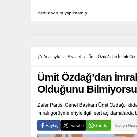
Henüz yorum yapılmamış.
Anasayfa
Siyaset
Ümit Özdağ’dan İmralı Çıkı
Ümit Özdağ’dan İmralı
Olduğunu Bilmiyors
Zafer Partisi Genel Başkanı Ümit Özdağ, iktida
İmralı görüşmeleriyle ilgili sert açıklamalarda
Paylaş
Tweetle
Gönder