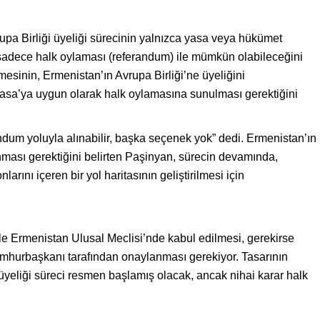
pa Birliği üyeliği sürecinin yalnızca yasa veya hükümet
 sadece halk oylaması (referandum) ile mümkün olabileceğini
mesinin, Ermenistan’ın Avrupa Birliği’ne üyeliğini
ayasa’ya uygun olarak halk oylamasına sunulması gerektiğini
dum yoluyla alınabilir, başka seçenek yok” dedi. Ermenistan’ın
nması gerektiğini belirten Paşinyan, sürecin devamında,
larını içeren bir yol haritasının geliştirilmesi için
kle Ermenistan Ulusal Meclisi’nde kabul edilmesi, gerekirse
urbaşkanı tarafından onaylanması gerekiyor. Tasarının
yeliği süreci resmen başlamış olacak, ancak nihai karar halk