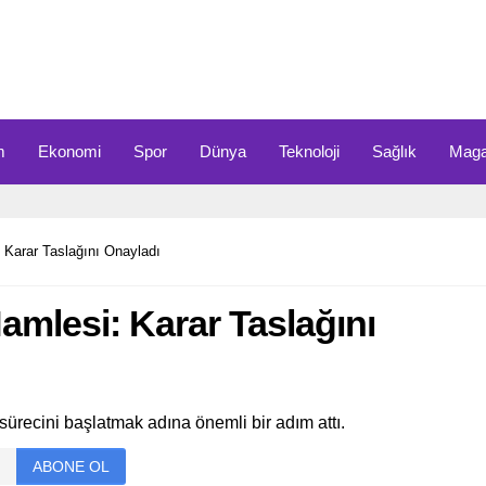
m
Ekonomi
Spor
Dünya
Teknoloji
Sağlık
Maga
 Karar Taslağını Onayladı
mlesi: Karar Taslağını
sürecini başlatmak adına önemli bir adım attı.
ABONE OL