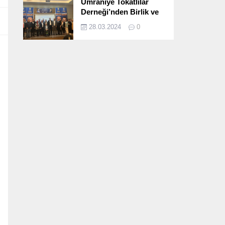
Ümraniye Tokatlılar
Derneği’nden Birlik ve
Beraberlik Dolu İftar
28.03.2024
0
Programı