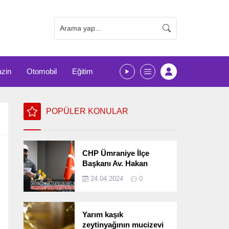
zin
Otomobil
Eğitim
POPÜLER KONULAR
CHP Ümraniye İlçe
Başkanı Av. Hakan
Kızılelma 31 Mart Yerel
24.04.2024
0
Seçimlerini
Değerlendirdi
Yarım kaşık
zeytinyağının mucizevi