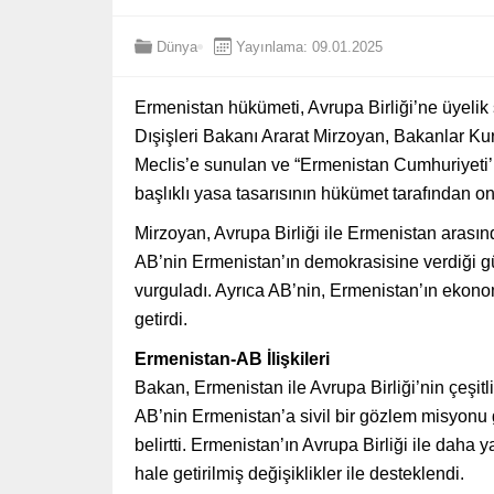
Dünya
Yayınlama: 09.01.2025
Ermenistan hükümeti, Avrupa Birliği’ne üyelik 
Dışişleri Bakanı Ararat Mirzoyan, Bakanlar Kuru
Meclis’e sunulan ve “Ermenistan Cumhuriyeti’ni
başlıklı yasa tasarısının hükümet tarafından o
Mirzoyan, Avrupa Birliği ile Ermenistan arasınd
AB’nin Ermenistan’ın demokrasisine verdiği güç
vurguladı. Ayrıca AB’nin, Ermenistan’ın ekonom
getirdi.
Ermenistan-AB İlişkileri
Bakan, Ermenistan ile Avrupa Birliği’nin çeşitli 
AB’nin Ermenistan’a sivil bir gözlem misyonu g
belirtti. Ermenistan’ın Avrupa Birliği ile daha
hale getirilmiş değişiklikler ile desteklendi.