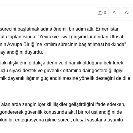
A
+
A
-
0
sürecini başlatmak adına önemli bir adım attı. Ermenistan
lu toplantısında, “Yevrakve” sivil girişimi tarafından Ulusal
n Avrupa Birliği’ne katılım sürecinin başlatılması hakkında”
naylandığını duyurdu.
aki ilişkilerin oldukça derin ve dinamik olduğunu belirterek,
lü siyasi destek ve güvenlik ortamına dair gösterdiği ilgiyi
ik dayanıklılığının güçlendirilmesine yönelik desteğini de dile
alanlarda zengin içerikli ilişkiler geliştirdiğini ifade ederken,
öndererek güvenlik konusunda aktif bir rol üstlendiğini de
 yakın bir entegrasyona gitme süreci, ulusal yasalarla uyumlu