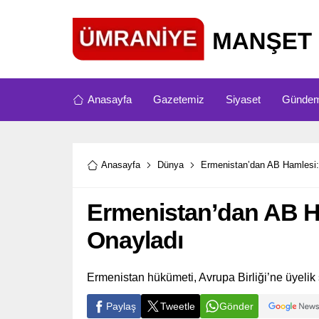
Anasayfa
Gazetemiz
Siyaset
Günde
Anasayfa
Dünya
Ermenistan’dan AB Hamlesi:
Ermenistan’dan AB Ha
Onayladı
Ermenistan hükümeti, Avrupa Birliği’ne üyelik 
Paylaş
Tweetle
Gönder