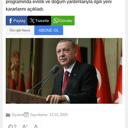
programında evlilik ve doğum yardımlarıyla ilgili yeni
kararlarını açıkladı.
Paylaş
Tweetle
Gönder
ABONE OL
Siyaset
Yayınlama: 13.01.2025
A
+
A
-
0