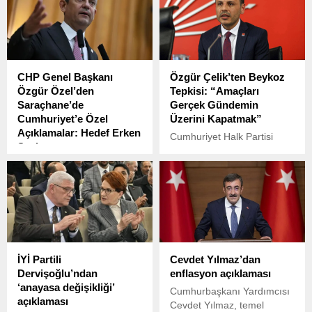
iddialara sosyal medya
sona erdirilmesi gerektiğini
üzerinden yayınladığı video
vurguladı. Türkiye’nin,
ile yanıt verdi.
ABD’nin Suriye’de oynadığı
yapıcı rolü desteklediğini
ifade etti.
CHP Genel Başkanı
Özgür Çelik’ten Beykoz
Özgür Özel’den
Tepkisi: “Amaçları
Saraçhane’de
Gerçek Gündemin
Cumhuriyet’e Özel
Üzerini Kapatmak”
Açıklamalar: Hedef Erken
Cumhuriyet Halk Partisi
Seçim
(CHP) İstanbul İl Başkanı
İstanbul Büyükşehir
Özgür Çelik, Beykoz
Belediye (İBB) Başkanı ve
Belediyesi önünde önemli
Cumhurbaşkanı adayı
açıklamalarda bulundu.
Ekrem İmamoğlu’nun
gözaltına alınması ve
görevden
uzaklaştırılmasının
İYİ Partili
Cevdet Yılmaz’dan
ardından yaşanan
Dervişoğlu’ndan
enflasyon açıklaması
gelişmeler, Türkiye’de siyasi
‘anayasa değişikliği’
tansiyonu artırdı. İmamoğlu
Cumhurbaşkanı Yardımcısı
açıklaması
ile birlikte çok sayıda İBB
Cevdet Yılmaz, temel