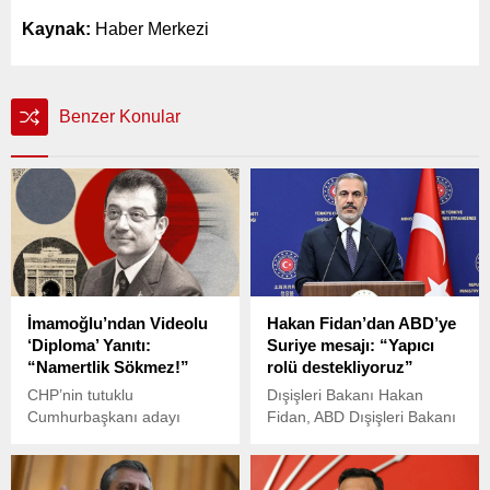
Kaynak:
Haber Merkezi
Benzer Konular
İmamoğlu’ndan Videolu
Hakan Fidan’dan ABD’ye
‘Diploma’ Yanıtı:
Suriye mesajı: “Yapıcı
“Namertlik Sökmez!”
rolü destekliyoruz”
CHP’nin tutuklu
Dışişleri Bakanı Hakan
Cumhurbaşkanı adayı
Fidan, ABD Dışişleri Bakanı
Ekrem İmamoğlu,
Marco Rubio ile yaptığı
diplomasının iptal
telefon görüşmesinde,
edilmesiyle ilgili çıkan
Suriye’deki çatışmaların