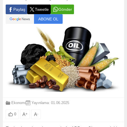
Paylaş
Tweetle
Gönder
ABONE OL
Ekonomi
Yayınlama: 01.06.2025
A
+
A
-
0