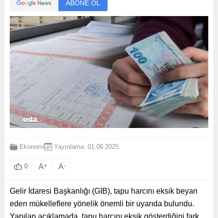
ABONE OL
Ekonomi
Yayınlama: 01.06.2025
A
+
A
-
0
Gelir İdaresi Başkanlığı (GİB), tapu harcını eksik beyan
eden mükelleflere yönelik önemli bir uyarıda bulundu.
Yapılan açıklamada, tapu harcını eksik gösterdiğini fark