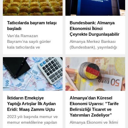
Tatlıcılarda bayram telaşı
Bundesbank: Almanya
başladı
Ekonomisi İkinci
Çeyrekte Durgunlaşabilir
Van’da Ramazan
Bayramı’na sayılı günler
Almanya Merkez Bankası
kala tatlıcılarda ve
(Bundesbank), yayınladığı
pastanelerde "tatlı telaşı"
Mayıs ayı ekonomik
başladı.
raporunda, ülke
ekonomisinin ikinci çeyrekte
durgunluk yaşayabileceği
uyarısında bulundu.
Özellikle ABD’nin gümrük
tarifesi politikalarının Alman
ihracat sektörü üzerinde
İktidarın Emekçiye
Almanya’dan Küresel
baskı oluşturduğu
Yaptığı Artışlar İlk Aydan
Ekonomi Uyarısı: “Tarife
belirtiliyor.
Eridi: Maaş Zammı Uçtu
Belirsizliği Ticaret ve
Yatırımları Zedeliyor”
2023 yılı başında memur ve
memur emeklilerine yapılan
Almanya Ekonomi ve İklimi
toplu sözleşme zammı,
Koruma Bakanlığı,