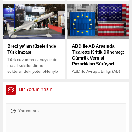
Ocak ayı enflasyonu ile
yayımladığı son ekonomik
birlikte hızla eridi.
raporda, ABD’nin gümrük
Milyonlarca memur ve
tarifelerine yönelik belirsiz
memur emeklisi, bu yılın ilk
politikasının küresel ticareti,
6 ayında yüzde 6 oranında
üretimi ve yatırımları
bir toplu sözleşme zammı
olumsuz etkilediği
almıştı.
uyarısında bulundu.
Brezilya’nın füzelerinde
ABD ile AB Arasında
Türk imzası
Ticarette Kritik Dönemeç:
Gümrük Vergisi
Türk savunma sanayisinde
Pazarlıkları Sürüyor!
metal şekillendirme
sektöründeki yetenekleriyle
ABD ile Avrupa Birliği (AB)
global bir oyuncuya
arasında yürütülen ticaret
dönüşen REPKON, Brezilya
müzakerelerinde, karşılıklı
merkezli SIATT’ın uzun
gümrük vergilerinin temel
Bir Yorum Yazın
menzilli füzesinin üretimine
oranının yüzde 10 olması
katkı sağlayacak.
yönünde tarafların giderek
daha fazla uzlaştığı
belirtiliyor.