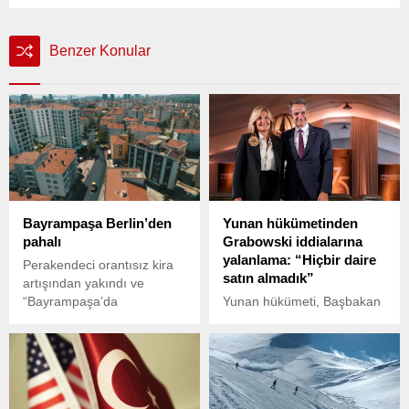
Benzer Konular
Bayrampaşa Berlin’den
Yunan hükümetinden
pahalı
Grabowski iddialarına
yalanlama: “Hiçbir daire
Perakendeci orantısız kira
satın almadık”
artışından yakındı ve
“Bayrampaşa’da
Yunan hükümeti, Başbakan
metrekaresi 215 Avro’ya,
Kiryakos Miçotakis’in eşi
Berlin’de 71 Avro’ya
Mareva Grabowski-
mağaza kiralıyoruz” diye
Miçotakis hakkında, kamu
isyan etti.
fonlarıyla milyonlarca
euroluk bir daire satın aldığı