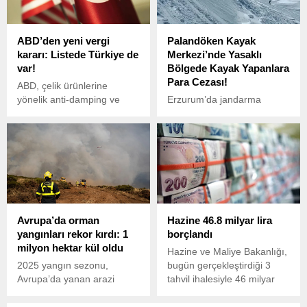
yönündeki iddiaları
yalanladı. Hükümetin dijital
iletişim direktörü Nikos
ABD’den yeni vergi
Palandöken Kayak
Romanos, ülkede
kararı: Listede Türkiye de
Merkezi’nde Yasaklı
dezenformasyonun son
var!
Bölgede Kayak Yapanlara
dönemde ciddi biçimde
Para Cezası!
arttığına dikkat çekti.
ABD, çelik ürünlerine
yönelik anti-damping ve
Erzurum’da jandarma
telafi edici vergilerin
ekipleri, Palandöken Kayak
uygulanmasına devam
Merkezi’nde yasaklı
kararı aldı. Düzenleme,
bölgede kayak yapan 14
birçok ülkeden yapılan çelik
kişiye idari para cezası
ithalatını etkiliyor. Karar,
uyguladı.
yerli üreticilerin haksız
rekabete karşı korunmasını
hedefliyor.
Avrupa’da orman
Hazine 46.8 milyar lira
yangınları rekor kırdı: 1
borçlandı
milyon hektar kül oldu
Hazine ve Maliye Bakanlığı,
2025 yangın sezonu,
bugün gerçekleştirdiği 3
Avrupa’da yanan arazi
tahvil ihalesiyle 46 milyar
miktarı bakımından rekor
768,3 milyon lira
kırdı. Uzmanlara göre, iklim
borçlanmaya gitti.