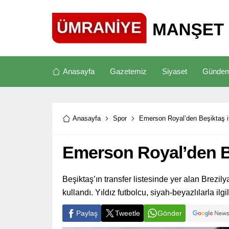
Anasayfa
Gazetemiz
Siyaset
Günde
Anasayfa
Spor
Emerson Royal’den Beşiktaş iti
Emerson Royal’den Beş
Beşiktaş’ın transfer listesinde yer alan Brezi
kullandı. Yıldız futbolcu, siyah-beyazlılarla il
Paylaş
Tweetle
Gönder