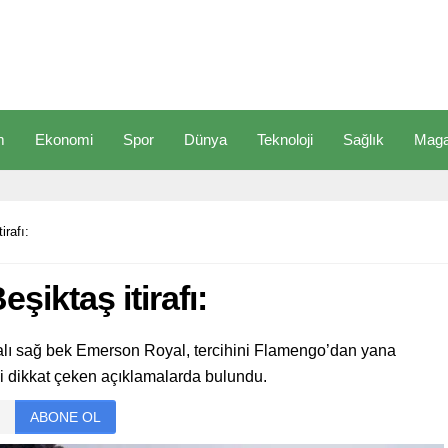
m
Ekonomi
Spor
Dünya
Teknoloji
Sağlık
Maga
rafı:
iktaş itirafı:
lyalı sağ bek Emerson Royal, tercihini Flamengo’dan yana
gili dikkat çeken açıklamalarda bulundu.
ABONE OL