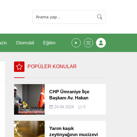
zin
Otomobil
Eğitim
POPÜLER KONULAR
CHP Ümraniye İlçe
Başkanı Av. Hakan
Kızılelma 31 Mart Yerel
24.04.2024
0
Seçimlerini
Değerlendirdi
Yarım kaşık
zeytinyağının mucizevi