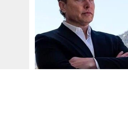
Yayınlama: 30.07.2025
16 yaşında geçirdiği kaza sonrası felç kalan 