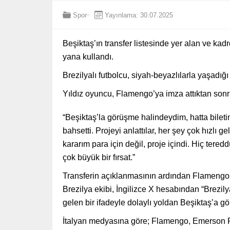
Spor
Yayınlama: 30.07.2025
Beşiktaş’ın transfer listesinde yer alan ve k
yana kullandı.
Brezilyalı futbolcu, siyah-beyazlılarla yaşad
Yıldız oyuncu, Flamengo’ya imza attıktan sonr
“Beşiktaş’la görüşme halindeydim, hatta bilet
bahsetti. Projeyi anlattılar, her şey çok hızlı g
kararım para için değil, proje içindi. Hiç ter
çok büyük bir fırsat.”
Transferin açıklanmasının ardından Flameng
Brezilya ekibi, İngilizce X hesabından “Brez
gelen bir ifadeyle dolaylı yoldan Beşiktaş’a
İtalyan medyasına göre; Flamengo, Emerson Ro