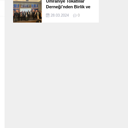
Ümraniye Tokatlılar
Derneği’nden Birlik ve
Beraberlik Dolu İftar
28.03.2024
0
Programı