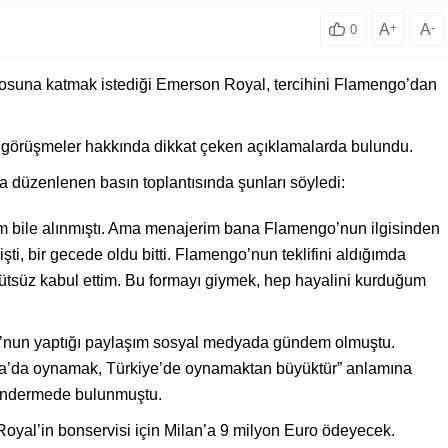
A
+
A
-
0
adrosuna katmak istediği Emerson Royal, tercihini Flamengo’dan
ığı görüşmeler hakkında dikkat çeken açıklamalarda bulundu.
a düzenlenen basın toplantısında şunları söyledi:
im bile alınmıştı. Ama menajerim bana Flamengo’nun ilgisinden
elişti, bir gecede oldu bitti. Flamengo’nun teklifini aldığımda
eddütsüz kabul ettim. Bu formayı giymek, hep hayalini kurduğum
o’nun yaptığı paylaşım sosyal medyada gündem olmuştu.
ilya’da oynamak, Türkiye’de oynamaktan büyüktür” anlamına
 göndermede bulunmuştu.
yal’in bonservisi için Milan’a 9 milyon Euro ödeyecek.