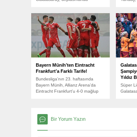
karşılaştığı Trabzonspor’u 2-0
enfeksiy
mağlup ederek şampiyonluk
tedavi al
yolunda dev bir adım attı. 66.
dakikada Abdülkerim Bardakcı, 84.
dakikada ise Alvaro Morata ile
bulduğu gollerle 3 puanı hanesine
yazdıran Sarı-Kırmızılı ekip, bitime
3 hafta kala en yakın takipçisi
Fenerbahçe ile puan farkını
yeniden 8’e çıkardı.
Bayern Münih’ten Eintracht
Galatas
Frankfurt’a Farklı Tarife!
Şampiyo
Yıldız B
Bundesliga’nın 23. haftasında
Bayern Münih, Allianz Arena’da
Süper Li
Eintracht Frankfurt’u 4-0 mağlup
Galatasa
etti.
Kayseri
sezonun 
şampiyon
Bir Yorum Yazın