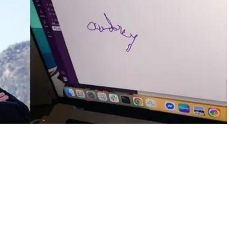
A
+
A
-
0
39 yaşındaki Audrey Crews, Neuralink’in insan denemeleri