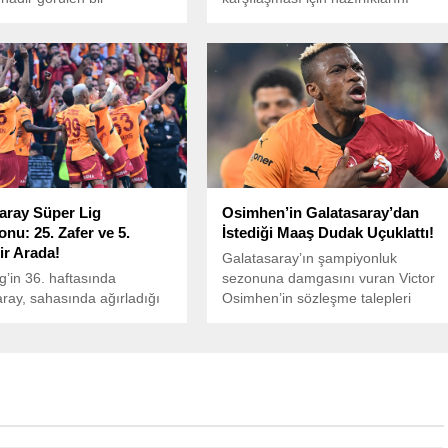
on nedeniyle uzun süredir
sürdürürken, Peter Etebo da 2 ay
tındaydı.
sonra takımla çalışmalara başladı.
aray Süper Lig
Osimhen’in Galatasaray’dan
nu: 25. Zafer ve 5.
İstediği Maaş Dudak Uçuklattı!
ir Arada!
Galatasaray’ın şampiyonluk
g’in 36. haftasında
sezonuna damgasını vuran Victor
ray, sahasında ağırladığı
Osimhen’in sözleşme talepleri
spor’u 3-0 mağlup ederek
gündeme bomba gibi düştü.
bitimine iki hafta kala
luğunu ilan etti.