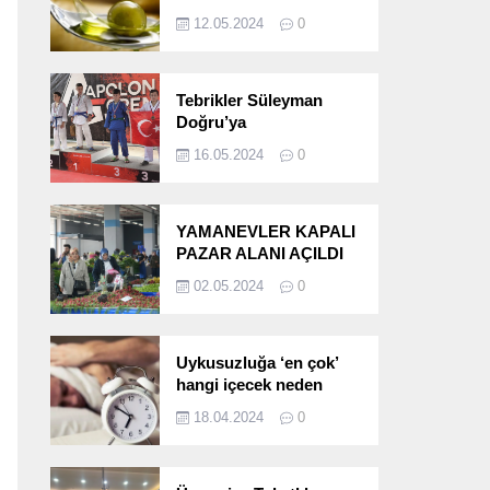
etkileri!
12.05.2024
0
Tebrikler Süleyman
Doğru’ya
16.05.2024
0
YAMANEVLER KAPALI
PAZAR ALANI AÇILDI
02.05.2024
0
Uykusuzluğa ‘en çok’
hangi içecek neden
oluyor?
18.04.2024
0