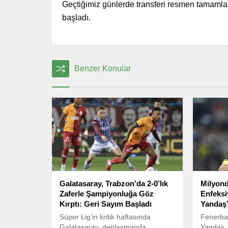
Geçtiğimiz günlerde transferi resmen tamamla
başladı.
Benzer Konular
Galatasaray, Trabzon’da 2-0’lık
Milyond
Zaferle Şampiyonluğa Göz
Enfeksi
Kırptı: Geri Sayım Başladı
Yandaş’
Süper Lig’in kritik haftasında
Fenerbah
Galatasaray, deplasmanda
Yandaş, 