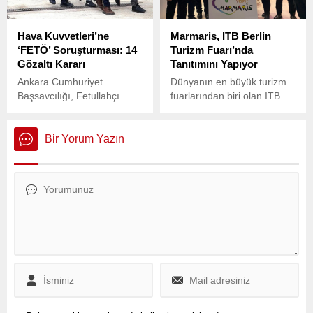
yankı bulan siyasi darbelere
ettiği iddialarına ilişkin
karşı seslerini yükseltti.
açıklama yaptı.
Hava Kuvvetleri’ne
Marmaris, ITB Berlin
‘FETÖ’ Soruşturması: 14
Turizm Fuarı’nda
Gözaltı Kararı
Tanıtımını Yapıyor
Ankara Cumhuriyet
Dünyanın en büyük turizm
Başsavcılığı, Fetullahçı
fuarlarından biri olan ITB
Terör Örgütü’ne (FETÖ)
Berlin Uluslararası Turizm
yönelik yürütülen
Fuarı, bugün başladı.
soruşturma kapsamında
Bir Yorum Yazın
Hava Kuvvetleri
Komutanlığı’ndaki
yapılanmaya ilişkin 14
şüpheli hakkında gözaltı
kararı verdi.