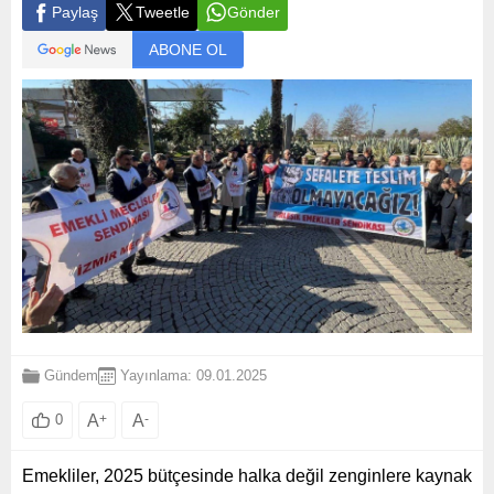
Paylaş
Tweetle
Gönder
ABONE OL
Gündem
Yayınlama: 09.01.2025
A
+
A
-
0
Emekliler, 2025 bütçesinde halka değil zenginlere kaynak