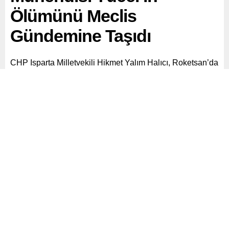
Ölümünü Meclis
Gündemine Taşıdı
CHP Isparta Milletvekili Hikmet Yalım Halıcı, Roketsan’da
mühendis olarak görev yapan Yusuf Serdar Yücel’in
ölümünü Meclis gündemine taşıdı.
Paylaş
Tweetle
Gönder
ABONE OL