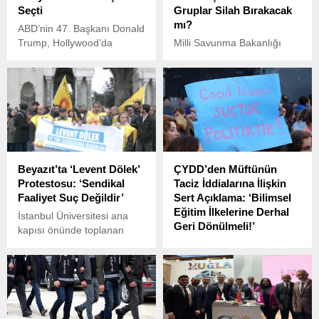
Seçti
Gruplar Silah Bırakacak
mı?
ABD’nin 47. Başkanı Donald
Trump, Hollywood’da
Milli Savunma Bakanlığı
yaşanan sorunlara çözüm
(MSB), terör örgütü PKK’nin
bulmak amacıyla üç ünlü
lideri Abdullah Öcalan’ın
ismi “Hollywood Özel Elçisi”
çağrısına ilişkin açıklama
olarak atadı.
yaptı.
Beyazıt’ta ‘Levent Dölek’
ÇYDD’den Müftünün
Protestosu: ‘Sendikal
Taciz İddialarına İlişkin
Faaliyet Suç Değildir’
Sert Açıklama: ‘Bilimsel
Eğitim İlkelerine Derhal
İstanbul Üniversitesi ana
Geri Dönülmeli!’
kapısı önünde toplanan
Eğitim-Sen üyeleri, 9 Mart’ta
Çağdaş Yaşamı Destekleme
İstanbul Büyükşehir
Derneği (ÇYDD),
Belediye Başkanı Ekrem
Eskişehir’in Seyitgazi
İmamoğlu’nun gözaltına
ilçesinde din kültürü dersine
alınmasının ardından
giren ilçe müftüsünün 12
başlayan ve ülke genelinde
yaşındaki kız öğrenciyi taciz