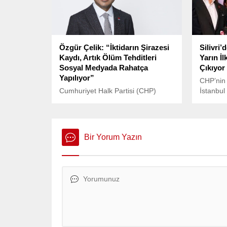
hakkı yo
Özgür Çelik: “İktidarın Şirazesi
Silivri
Kaydı, Artık Ölüm Tehditleri
Yarın İ
Sosyal Medyada Rahatça
Çıkıyor
Yapılıyor”
CHP’nin
Cumhuriyet Halk Partisi (CHP)
İstanbul
İstanbul İl Başkanı Özgür Çelik,
Başkanı
sosyal medya hesabı üzerinden
“bilirkiş
İstanbul Büyükşehir Belediye
iddiasıyl
Başkanı Ekrem İmamoğlu’na
duruşmas
Bir Yorum Yazın
yönelik ölüm tehditlerine dikkat
Silivri’
çekti.
destek ç