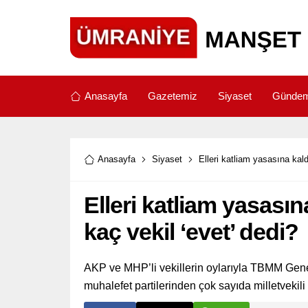
Anasayfa
Gazetemiz
Siyaset
Günde
Anasayfa
Siyaset
Elleri katliam yasasına kald
Elleri katliam yasasın
kaç vekil ‘evet’ dedi?
AKP ve MHP’li vekillerin oylarıyla TBMM Genel
muhalefet partilerinden çok sayıda milletvekili