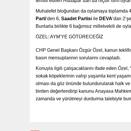
temsil edilen Hüdapar’dan da hiçbir isim oyl
Muhalefet bloğundan da oylamaya toplamda 45 
Parti
‘den 6,
Saadet Partisi
ile
DEVA
‘dan 2’şe
Bunlarla birlikte 6 bağımsız milletvekili de oy
ÖZEL: AYM’YE GÖTÜRECEĞİZ
CHP Genel Başkanı Özgür Özel, kanun teklifi
basın mensuplarının sorularını cevapladı.
Konuyla ilgili çalışacaklarını ifade eden Özel, “
sokak köpeklerinin vahşi yaşamla kent yaşamı a
olması da göz önünde bulundurularak halk ve t
birden değerlendirip kanunu Anayasa Mahkeme
zamanda ve yürütmeyi durdurma talebiyle bun