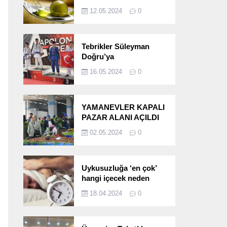
etkileri!
12.05.2024
0
Tebrikler Süleyman
Doğru’ya
16.05.2024
0
YAMANEVLER KAPALI
PAZAR ALANI AÇILDI
02.05.2024
0
Uykusuzluğa ‘en çok’
hangi içecek neden
oluyor?
18.04.2024
0