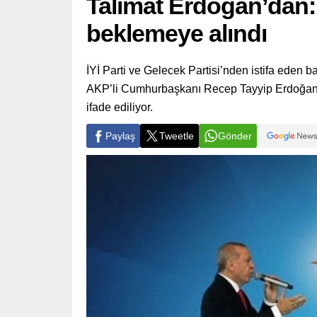
Talimat Erdoğan’dan:
beklemeye alındı
İYİ Parti ve Gelecek Partisi’nden istifa eden 
AKP’li Cumhurbaşkanı Recep Tayyip Erdoğan’ın
ifade ediliyor.
Paylaş
Tweetle
Gönder