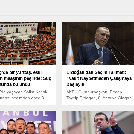
’da bir yurttaş, eski
Erdoğan’dan Seçim Talimatı:
rin maaşının peşinde: Suç
“Vakit Kaybetmeden Çalışmaya
sunda bulundu
Başlayın”
ğ’da yaşayan Salim Koçak
AKP’li Cumhurbaşkanı Recep
andaş, seçimden önce 3
Tayyip Erdoğan, 8. Antalya Olağan
aşı peşin alan, ancak
İl Kongresi’nde önemli
vekil olamayan 310 isim
açıklamalarda bulundu.
a suç duyurusunda
 Salim Koçak, “Milletin
vekaleti kötüye kullanmak
şına suçtur. Buna kimsenin