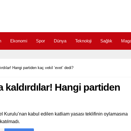
m
Ekonomi
Spor
Dünya
Teknoloji
Sağlık
Maga
ırdılar! Hangi partiden kaç vekil ‘evet’ dedi?
a kaldırdılar! Hangi partiden
 Kurulu’nan kabul edilen katliam yasası teklifinin oylamasına
 katılmadı.