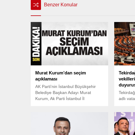
Benzer Konular
Murat Kurum’dan seçim
Tekirdağ
açıklaması
vekille
duyuru
AK Parti'nin İstanbul Büyükşehir
Belediye Başkan Adayı Murat
Tekirda
Kurum, Ak Parti İstanbul İl
adlı vat
Başkanlığı’nda yerel seçimler
aylık ma
sonrası açıklama yaptı.
yeniden 
hakkınd
bulundu.
verdiği 
başlı ba