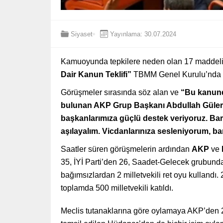
Siyaset
Yayınlama: 30.07.2024
Kamuoyunda tepkilere neden olan 17 maddel
Dair Kanun Teklifi”
TBMM Genel Kurulu’nda k
Görüşmeler sırasında söz alan ve
“Bu kanund
bulunan AKP Grup Başkanı Abdullah Güler, “
başkanlarımıza güçlü destek veriyoruz. Barın
aşılayalım. Vicdanlarınıza sesleniyorum, ba
Saatler süren görüşmelerin ardından
AKP
ve
35, İYİ Parti’den 26, Saadet-Gelecek grubund
bağımsızlardan 2 milletvekili ret oyu kullandı.
toplamda 500 milletvekili katıldı.
Meclis tutanaklarına göre oylamaya AKP’den 20,