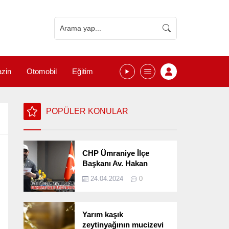
zin
Otomobil
Eğitim
POPÜLER KONULAR
CHP Ümraniye İlçe
Başkanı Av. Hakan
Kızılelma 31 Mart Yerel
24.04.2024
0
Seçimlerini
Değerlendirdi
Yarım kaşık
zeytinyağının mucizevi