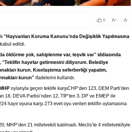
A
+
A
-
0
ik
“Hayvanları Koruma Kanunu’nda Değişiklik Yapılmasına
abul edildi.
a öldürme yok, sahiplenme var, teşvik var” iddiasında
Teklifin hayırlar getirmesini diliyorum. Belediye
akları kurun. Kısırlaştırma seferberliği yapalım,
rınakları kurun”
ifadelerini kullandı.
MHP
oylarıyla geçen teklife karşıCHP’den 123, DEM Parti’den
an 18, DEVA Partisi’nden 12, TİP’ten 3, DP ve EMEP ile
 224 hayır oyuna karşı 273 evet oyu verilen teklifin oylamasına
 MHP’den 21 milletvekili katılmadı. Meclis’te 4 milletvekiliyle