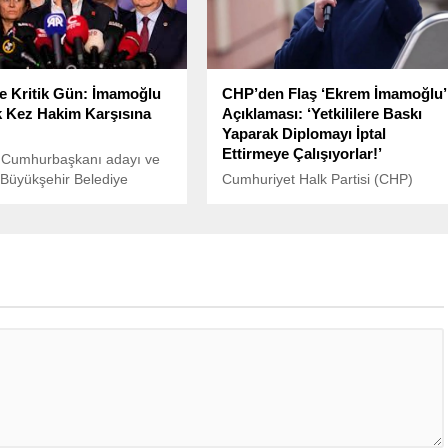
ktur” dedi.
’de Kritik Gün: İmamoğlu
CHP’den Flaş ‘Ekrem İmamoğlu’
lk Kez Hakim Karşısına
Açıklaması: ‘Yetkililere Baskı
Yaparak Diplomayı İptal
Ettirmeye Çalışıyorlar!’
 Cumhurbaşkanı adayı ve
 Büyükşehir Belediye
Cumhuriyet Halk Partisi (CHP)
 Ekrem İmamoğlu’nun,
Merkez Yönetim Kurulu (MYK),
iyi hedef gösterdiği”
Genel Başkan Özgür Özel
a yargılandığı davanın ilk
başkanlığında toplandı.
ı yarın saat 10.30’da
de görülecek. CHP’den
ağrısı geldi.