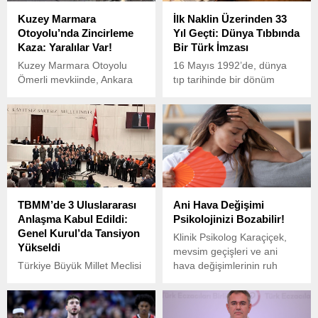
Kuzey Marmara
İlk Naklin Üzerinden 33
Otoyolu’nda Zincirleme
Yıl Geçti: Dünya Tıbbında
Kaza: Yaralılar Var!
Bir Türk İmzası
Kuzey Marmara Otoyolu
16 Mayıs 1992’de, dünya
Ömerli mevkiinde, Ankara
tıp tarihinde bir dönüm
istikametinde saat 06.00
noktası yaşandı. Prof. Dr.
sıralarında zincirleme bir
Mehmet Haberal ve ekibi,
kaza meydana geldi.
aynı canlı donörden kısmi
karaciğer ve böbrek naklini
başarıyla gerçekleştirerek
bir ilke imza attı.
TBMM’de 3 Uluslararası
Ani Hava Değişimi
Anlaşma Kabul Edildi:
Psikolojinizi Bozabilir!
Genel Kurul’da Tansiyon
Klinik Psikolog Karaçiçek,
Yükseldi
mevsim geçişleri ve ani
Türkiye Büyük Millet Meclisi
hava değişimlerinin ruh
(TBMM) Genel Kurulu’nda
sağlığı üzerinde ciddi etkileri
üç önemli uluslararası
olduğunu belirterek, güneşli
anlaşma kabul edildi. Ancak
bir havadan birden