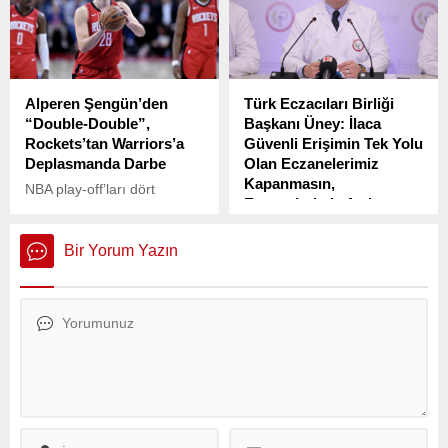
görüşmeler sırasında
yağmurlu ve kapalı bir
yaşanan sert tartışmalar,
havaya geçişin serotonin
Genel Kurul’da tansiyonun
seviyelerini düşürdüğünü,
yükselmesine neden oldu.
bunun da motivasyon kaybı,
huzursuzluk ve depresif
Alperen Şengün’den
Türk Eczacıları Birliği
belirtilere yol açabileceğini
“Double-Double”,
Başkanı Üney: İlaca
söyledi.
Rockets’tan Warriors’a
Güvenli Erişimin Tek Yolu
Deplasmanda Darbe
Olan Eczanelerimiz
Kapanmasın,
NBA play-off’ları dört
Eczanelerimiz Açık
karşılaşmayla devam
Kalsın İstiyoruz
ederken, gecenin öne çıkan
isimlerinden biri milli
Türk Eczacıları Birliği
Bir Yorum Yazın
basketbolcu Alperen
Başkanı Arman Üney,
Şengün oldu.
eczacıların karşılaştığı
ekonomik zorluklara dikkat
çekmek ve eczanelerin
kapatılmaması gerektiğini
vurgulamak amacıyla bir
video paylaştı.