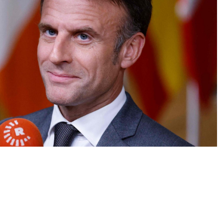
A
+
A
-
0