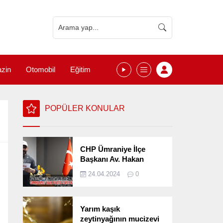
zin
Otomobil
Eğitim
POPÜLER KONULAR
CHP Ümraniye İlçe
Başkanı Av. Hakan
Kızılelma 31 Mart Yerel
24.04.2024
0
Seçimlerini
Değerlendirdi
Yarım kaşık
zeytinyağının mucizevi