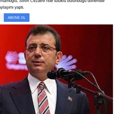
İmamoğlu, Silivri Cezaevi’nde tutuklu bulunduğu dönemde
ylaşımı yaptı.
ABONE OL