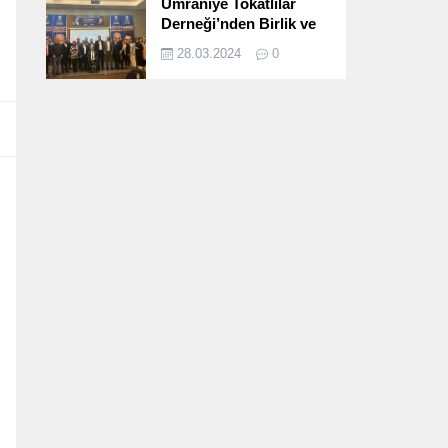
Ümraniye Tokatlılar
Derneği’nden Birlik ve
Beraberlik Dolu İftar
28.03.2024
0
Programı