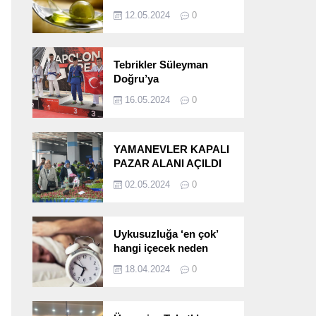
etkileri!
12.05.2024
0
Tebrikler Süleyman
Doğru’ya
16.05.2024
0
YAMANEVLER KAPALI
PAZAR ALANI AÇILDI
02.05.2024
0
Uykusuzluğa ‘en çok’
hangi içecek neden
oluyor?
18.04.2024
0