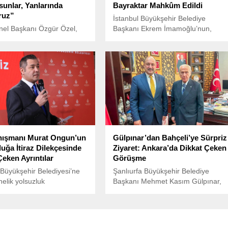
sunlar, Yanlarında
Bayraktar Mahkûm Edildi
ruz”
İstanbul Büyükşehir Belediye
el Başkanı Özgür Özel,
Başkanı Ekrem İmamoğlu’nun,
a düzenlediği basın
Baykar CEO’su Haluk Bayraktar
ında, İsrail’in İran’a yönelik
hakkında açtığı hakaret davasında
ını sert bir dille kınadı.
mahkeme kararını verdi.
özü dönmüş İsrail’in bu kez
ldırmasını net bir dille
” ifadelerini kullandı.
nışmanı Murat Ongun’un
Gülpınar’dan Bahçeli’ye Sürpriz
luğa İtiraz Dilekçesinde
Ziyaret: Ankara’da Dikkat Çeken
Çeken Ayrıntılar
Görüşme
 Büyükşehir Belediyesi’ne
Şanlıurfa Büyükşehir Belediye
nelik yolsuzluk
Başkanı Mehmet Kasım Gülpınar,
masında, aralarında İBB
Milliyetçi Hareket Partisi (MHP)
 Ekrem İmamoğlu’nun da
Genel Başkanı Devlet Bahçeli’yi
 48 kişiyle birlikte
Ankara’da ziyaret etti. Ziyaret,
nan İmamoğlu’nun
Şanlıurfa Büyükşehir Belediyesi’nin