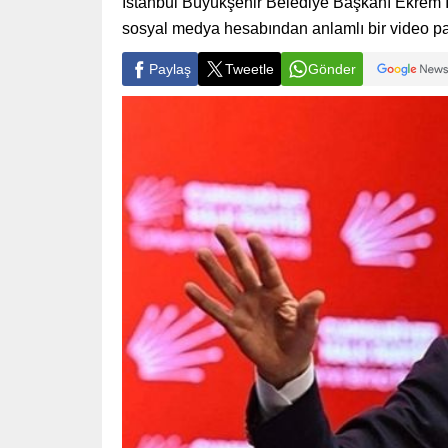
İstanbul Büyükşehir Belediye Başkanı Ekrem 
sosyal medya hesabından anlamlı bir video pa
Paylaş
Tweetle
Gönder