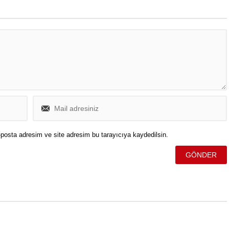
nı ve MEDYA AŞ Yönetim
resmi sosyal medya hesabından
Başkanı Murat Ongun’un
kamuoyuna duyuruldu.
ı, tutukluluğuna itiraz
 verdi.
posta adresim ve site adresim bu tarayıcıya kaydedilsin.