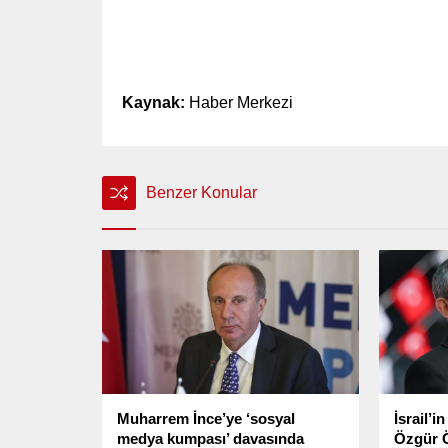
Kaynak:
Haber Merkezi
Benzer Konular
Muharrem İnce’ye ‘sosyal
İsrail’i
medya kumpası’ davasında
Özgür Ö