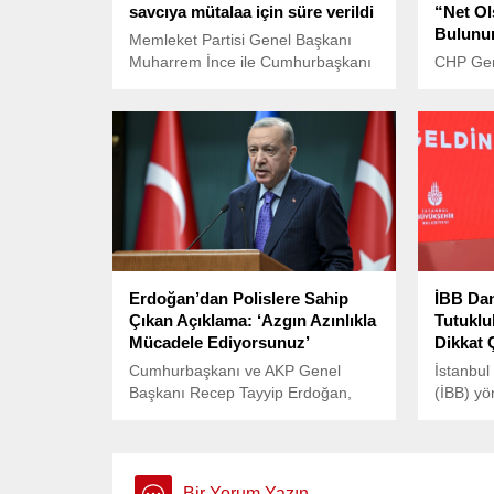
savcıya mütalaa için süre verildi
“Net Ol
Bulunu
Memleket Partisi Genel Başkanı
Muharrem İnce ile Cumhurbaşkanı
CHP Gen
Danışmanı Maksut Serim adına
Manisa’d
düzenlenmiş sahte dekonta ilişkin
toplantıs
sosyal medya paylaşımlarını ve
saldırılar
İnce'ye yönelik sahte cinsel içerikli
Özel, “G
görüntüleri yaydıkları öne sürülen
İran’a sa
15 sanığın yargılanmasında hakim,
kınıyoruz
savcının esas hakkındaki
mütalaasını hazırlaması için süre
verdi.
Erdoğan’dan Polislere Sahip
İBB Da
Çıkan Açıklama: ‘Azgın Azınlıkla
Tutuklu
Mücadele Ediyorsunuz’
Dikkat 
Cumhurbaşkanı ve AKP Genel
İstanbul
Başkanı Recep Tayyip Erdoğan,
(İBB) yö
Türk Polis Teşkilatı’nın 180’inci
soruştur
kuruluş yıl dönümü nedeniyle
Başkanı
İçişleri Bakanı Ali Yerlikaya ve
bulunduğu
heyetini Saray’da kabul etti.
tutukla
Bir Yorum Yazın