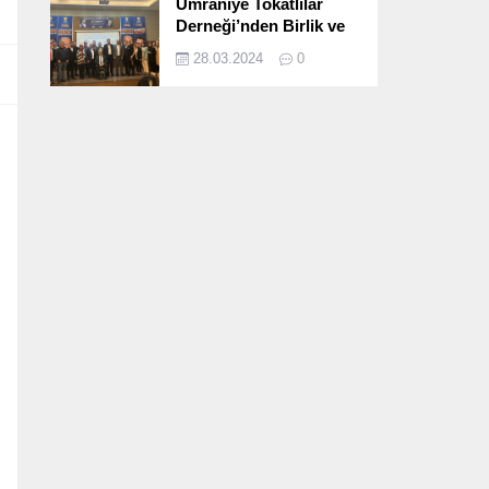
Ümraniye Tokatlılar
Derneği’nden Birlik ve
Beraberlik Dolu İftar
28.03.2024
0
Programı