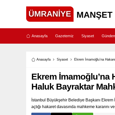
Anasayfa
Gazetemiz
Siyaset
Günde
Anasayfa
Siyaset
Ekrem İmamoğlu’na Hakaret
Ekrem İmamoğlu’na H
Haluk Bayraktar Mah
İstanbul Büyükşehir Belediye Başkanı Ekrem
açtığı hakaret davasında mahkeme kararını ver