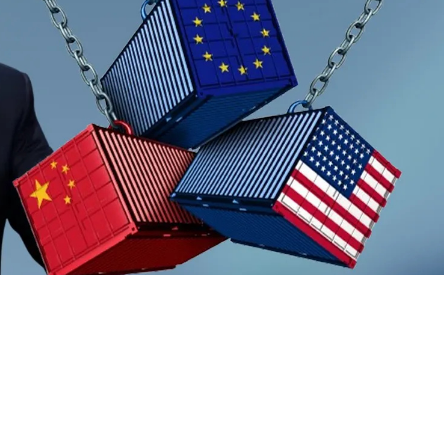
A
+
A
-
0
 danışmanları, gümrük vergilerini kademeli olarak artırarak