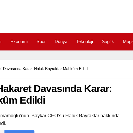
m
Ekonomi
Spor
Dünya
Teknoloji
Sağlık
Maga
 Davasında Karar: Haluk Bayraktar Mahkûm Edildi
akaret Davasında Karar:
kûm Edildi
 İmamoğlu’nun, Baykar CEO’su Haluk Bayraktar hakkında
di.