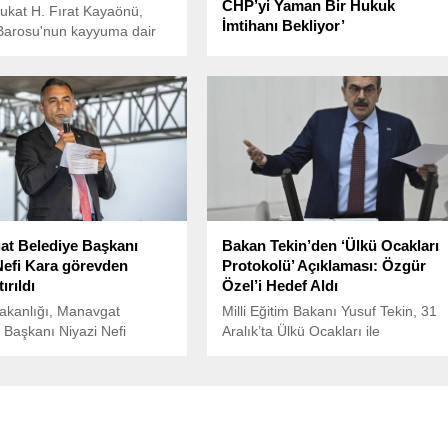
CHP’yi Yaman Bir Hukuk
ukat H. Fırat Kayaönü,
İmtihanı Bekliyor’
Barosu'nun kayyuma dair
açıklamaya ilişkin basın
Milliyetçi Hareket Partisi (MHP)
sı yaptı.
Genel Başkan Yardımcısı Semih
Yalçın, İstanbul Büyükşehir
Belediye (İBB) Başkanı Ekrem
İmamoğlu’nun tutuklanmasının
ardından açıklamalarda bulundu.
t Belediye Başkanı
Bakan Tekin’den ‘Ülkü Ocakları
Nefi Kara görevden
Protokolü’ Açıklaması: Özgür
ırıldı
Özel’i Hedef Aldı
 Bakanlığı, Manavgat
Milli Eğitim Bakanı Yusuf Tekin, 31
 Başkanı Niyazi Nefi
Aralık’ta Ülkü Ocakları ile
 geçici olarak görevden
imzalanan ve kamuoyunda
rıldığını açıkladı.
tartışmalara neden olan protokol
hakkında açıklamalarda bulundu.