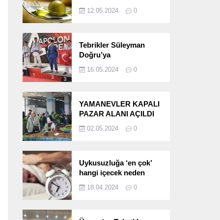
etkileri!
12.05.2024
0
Tebrikler Süleyman
Doğru’ya
16.05.2024
0
YAMANEVLER KAPALI
PAZAR ALANI AÇILDI
02.05.2024
0
Uykusuzluğa ‘en çok’
hangi içecek neden
oluyor?
18.04.2024
0