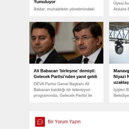
Yumuluyor
Üyesi Av
İktidar, muhalefetin yönetimindeki
Ankara 
belediyelere yönelik saldırılarını
yaptığı 
sürdürürken, kendi tarafındaki eski
açıklama
belediye başkanlarına yönelik
herhangi bir işlem yapılmıyor.
Ali Babacan ‘birleşme’ demişti:
Manavga
Gelecek Partisi’nden yanıt geldi
Niyazi 
uzaklaşt
DEVA Partisi Genel Başkanı Ali
Babacan katıldığı bir televizyon
İçişleri
programında, Gelecek Partisi ile
Belediye
birleşme için görüşme trafiğimiz var
Kara’nın
demişti. Gelecek Partisi Grup
uzaklaştı
Başkanvekili İsa Mesih Şahin yanıt
verdi.
Bir Yorum Yazın