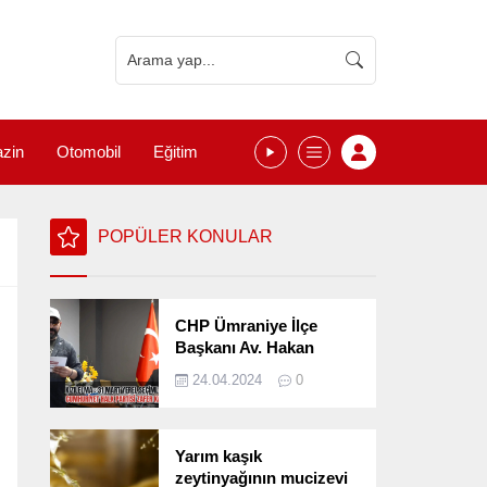
zin
Otomobil
Eğitim
POPÜLER KONULAR
CHP Ümraniye İlçe
Başkanı Av. Hakan
Kızılelma 31 Mart Yerel
24.04.2024
0
Seçimlerini
Değerlendirdi
Yarım kaşık
zeytinyağının mucizevi