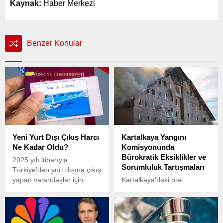
Kaynak:
Haber Merkezi
Benzer Konular
Yeni Yurt Dışı Çıkış Harcı
Kartalkaya Yangını
Ne Kadar Oldu?
Komisyonunda
Bürokratik Eksiklikler ve
2025 yılı itibarıyla
Sorumluluk Tartışmaları
Türkiye’den yurt dışına çıkış
yapan vatandaşlar için
Kartalkaya’daki otel
uygulanan yurt dışı çıkış
yangınına ilişkin olarak
harcı, 710 TL olarak
kurulan Meclis komisyonu,
belirlenmiş durumda. 2024
Çalışma ve Sosyal Güvenlik
yılında 500 TL olan bu harç,
Bakanlığı temsilcilerini