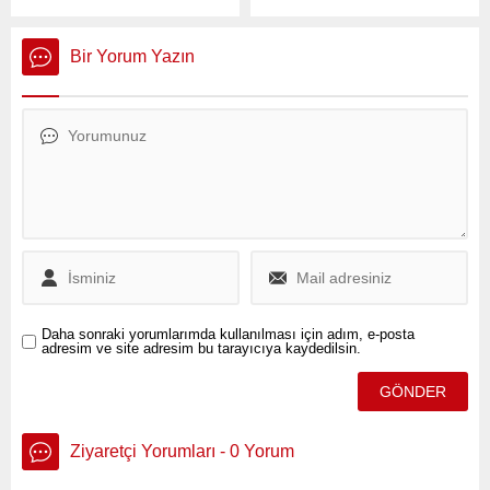
“haksız mal edinme, mal
Jandarma Genel
kaçırma veya gizleme”
Komutanlığı, bünyesine 8
suçlarından 3 yıldan 5 yıla
bin uzman erbaş alımı
Bir Yorum Yazın
kadar hapis cezası ve 5
yapacağını duyurdu.
milyon lira ile 10 milyon lira
Alımlar; at bakıcısı, bot
arasında değişen ağır para
serdümeni, sıhhiyeci,
cezası talebiyle dava açıldı.
muhabere, lojistik, havacılık
ve bando gibi çeşitli
branşlarda
gerçekleştirilecek.
Daha sonraki yorumlarımda kullanılması için adım, e-posta
adresim ve site adresim bu tarayıcıya kaydedilsin.
Ziyaretçi Yorumları - 0 Yorum