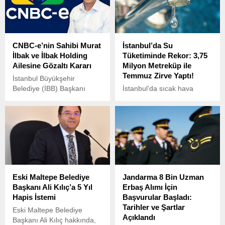
2025’teki düzenleme ile
dinledi.
artış göstermiştir.
CNBC-e’nin Sahibi Murat
İstanbul’da Su
İlbak ve İlbak Holding
Tüketiminde Rekor: 3,75
Ailesine Gözaltı Kararı
Milyon Metreküp ile
Temmuz Zirve Yaptı!
İstanbul Büyükşehir
Belediye (İBB) Başkanı
İstanbul’da sıcak hava
Ekrem İmamoğlu’na yönelik
dalgası su kullanımını
başlatılan operasyon
zirveye taşıdı.
kapsamında, CNBC-e’nin
de bünyesinde yer aldığı
İlbak Holding’in ortakları ve
aile üyeleri hakkında gözaltı
kararı verildi.
Eski Maltepe Belediye
Jandarma 8 Bin Uzman
Başkanı Ali Kılıç’a 5 Yıl
Erbaş Alımı İçin
Hapis İstemi
Başvurular Başladı:
Tarihler ve Şartlar
Eski Maltepe Belediye
Açıklandı
Başkanı Ali Kılıç hakkında,