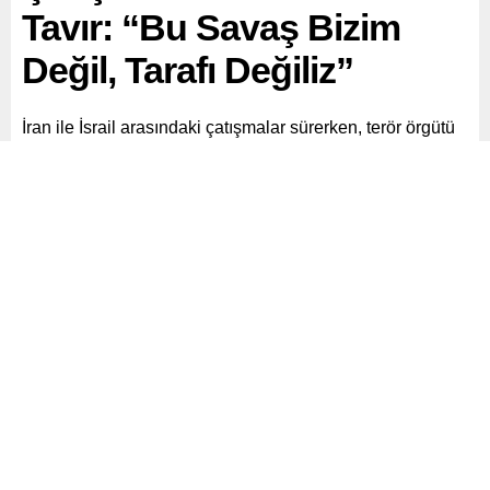
Tavır: “Bu Savaş Bizim
Değil, Tarafı Değiliz”
İran ile İsrail arasındaki çatışmalar sürerken, terör örgütü
PKK’nın İran kolu PJAK’ın tutumu merak ediliyor. BBC
Türkçe’ye konuşan PJAK Eş Genel Başkanı Emir Kerimi,
yaşanan savaşın kendi ve halklarının savaşı olmadığını
belirterek, “Biz taraf değiliz” dedi.
Paylaş
Tweetle
Gönder
ABONE OL