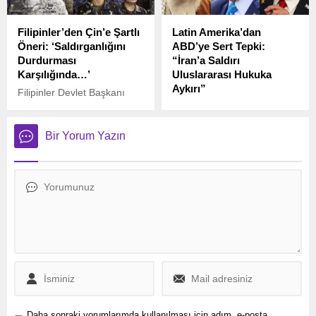
Filipinler’den Çin’e Şartlı
Latin Amerika’dan
Öneri: ‘Saldırganlığını
ABD’ye Sert Tepki:
Durdurması
“İran’a Saldırı
Karşılığında…’
Uluslararası Hukuka
Aykırı”
Filipinler Devlet Başkanı
Ferdinand Marcos Jr, Çin’e
ABD’nin İran’daki nükleer
sert eleştirilerde bulunarak,
tesislere yönelik düzenlediği
Pekin’in Güney Çin
hava saldırısı dünya
Bir Yorum Yazın
Denizi’ndeki “saldırgan”
genelinde tepkiyle
tutumunu durdurması
karşılanırken, Latin Amerika
karşılığında bazı koşullar
ülkelerinden art arda
sundu.
kınama mesajları geldi. Şili,
Küba, Venezuela ve
Kolombiya’dan yapılan
açıklamalarda, saldırıların
uluslararası hukuku ihlal
ettiği ve küresel barışı tehdit
ettiği belirtildi.
Daha sonraki yorumlarımda kullanılması için adım, e-posta