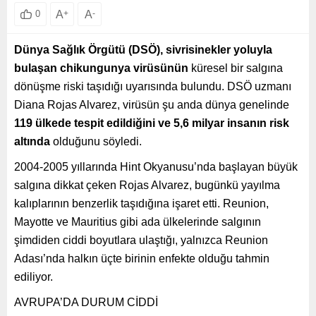
A
+
A
-
0
Dünya Sağlık Örgütü (DSÖ), sivrisinekler yoluyla
bulaşan chikungunya vir
üsünün
küresel bir salgına
dönüşme riski taşıdığı uyarısında bulundu. DSÖ uzmanı
Diana Rojas Alvarez, virüsün şu anda dünya genelinde
119 ülkede tespit edildi
ğini ve 5,6 milyar insanın risk
altında
olduğunu söyledi.
2004-2005 yıllarında Hint Okyanusu’nda başlayan büyük
salgına dikkat çeken Rojas Alvarez, bugünkü yayılma
kalıplarının benzerlik taşıdığına işaret etti. Reunion,
Mayotte ve Mauritius gibi ada ülkelerinde salgının
şimdiden ciddi boyutlara ulaştığı, yalnızca Reunion
Adası’nda halkın üçte birinin enfekte olduğu tahmin
ediliyor.
AVRUPA’DA DURUM CİDDİ