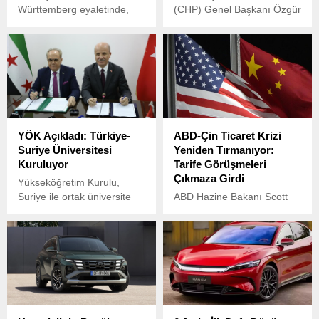
Württemberg eyaletinde,
(CHP) Genel Başkanı Özgür
Riedlingen kenti
Özel, protesto ve
yakınlarında yerel bir yolcu
eylemlerde gözaltına alınan
treninin raydan çıkması
öğrencilerin aileleriyle
sonucu 3 kişi hayatını
İstanbul’da bir araya geldi.
kaybetti, çok sayıda kişi
yaralandı.
YÖK Açıkladı: Türkiye-
ABD-Çin Ticaret Krizi
Suriye Üniversitesi
Yeniden Tırmanıyor:
Kuruluyor
Tarife Görüşmeleri
Çıkmaza Girdi
Yükseköğretim Kurulu,
Suriye ile ortak üniversite
ABD Hazine Bakanı Scott
kurulacağını ve diplomalı
Bessent, Çin ile yürütülen
programlar başlatılacağını
tarife müzakerelerinin şu
duyurdu.
anda tıkandığını açıkladı.