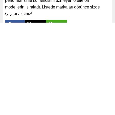
performansı ile kullanıcısını üzmeyen o telefon
modellerini sıraladı. Listede markaları görünce sizde
şaşıracaksınız!
Paylaş
Tweetle
Gönder
ABONE OL
Yayınlama: 30.07.2025