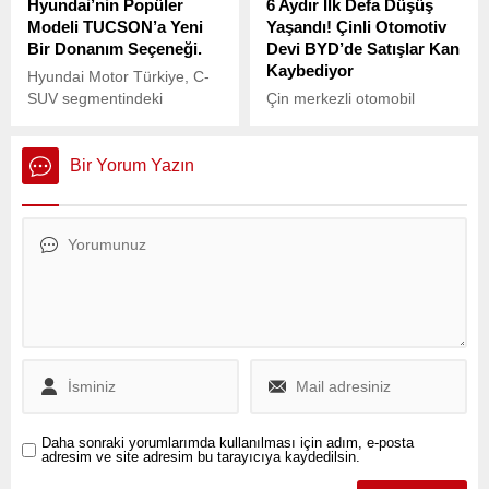
Hyundai’nin Popüler
6 Aydır İlk Defa Düşüş
Modeli TUCSON’a Yeni
Yaşandı! Çinli Otomotiv
Bir Donanım Seçeneği.
Devi BYD’de Satışlar Kan
Kaybediyor
Hyundai Motor Türkiye, C-
SUV segmentindeki
Çin merkezli otomobil
beğenilen modeli
üreticisi BYD, Temmuz
TUCSON’a yeni bir
ayında binek araç
donanım seviyesi daha
satışlarında yüzde 9,7’lik
Bir Yorum Yazın
ekledi.
düşüş yaşadı.
Daha sonraki yorumlarımda kullanılması için adım, e-posta
adresim ve site adresim bu tarayıcıya kaydedilsin.