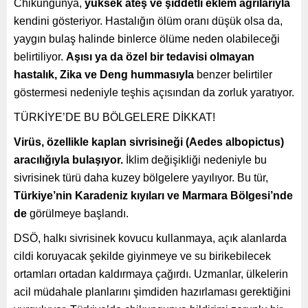
Chikungunya,
y
üksek ate
ş ve şiddetli eklem ağrılarıyla
kendini gösteriyor. Hastalığın ölüm oranı düşük olsa da,
yaygın bulaş halinde binlerce ölüme neden olabileceği
belirtiliyor.
Aşısı ya da
özel bir tedavisi olmayan
hastal
ık, Zika ve Deng hummasıyla
benzer belirtiler
göstermesi nedeniyle teşhis açısından da zorluk yaratıyor.
TÜRKİYE’DE BU BÖLGELERE DİKKAT!
Virüs, özellikle kaplan sivrisine
ği (Aedes albopictus)
aracılığıyla bulaşıyor.
İklim değişikliği nedeniyle bu
sivrisinek türü daha kuzey bölgelere yayılıyor. Bu tür,
Türkiye’nin Karadeniz k
ıyıları ve Marmara B
ölgesi’nde
de
görülmeye başlandı.
DSÖ, halkı sivrisinek kovucu kullanmaya, açık alanlarda
cildi koruyacak şekilde giyinmeye ve su birikebilecek
ortamları ortadan kaldırmaya çağırdı. Uzmanlar, ülkelerin
acil müdahale planlarını şimdiden hazırlaması gerektiğini