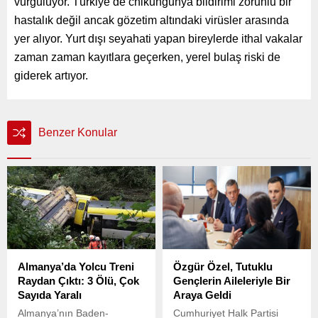
vurguluyor. Türkiye’de chikungunya bildirimi zorunlu bir
hastalık değil ancak gözetim altındaki virüsler arasında
yer alıyor. Yurt dışı seyahati yapan bireylerde ithal vakalar
zaman zaman kayıtlara geçerken, yerel bulaş riski de
giderek artıyor.
Benzer Konular
Almanya’da Yolcu Treni
Özgür Özel, Tutuklu
Raydan Çıktı: 3 Ölü, Çok
Gençlerin Aileleriyle Bir
Sayıda Yaralı
Araya Geldi
Almanya’nın Baden-
Cumhuriyet Halk Partisi