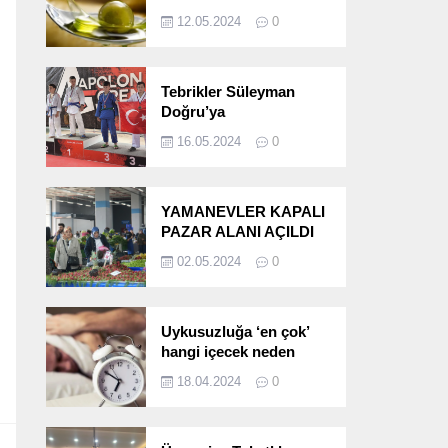
etkileri!
12.05.2024
0
Tebrikler Süleyman
Doğru’ya
16.05.2024
0
YAMANEVLER KAPALI
PAZAR ALANI AÇILDI
02.05.2024
0
Uykusuzluğa ‘en çok’
hangi içecek neden
oluyor?
18.04.2024
0