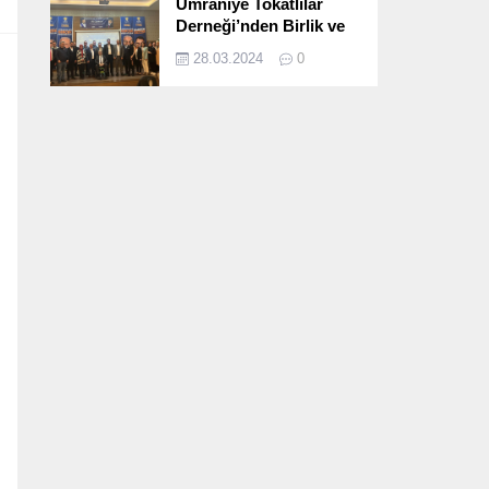
Ümraniye Tokatlılar
Derneği’nden Birlik ve
Beraberlik Dolu İftar
28.03.2024
0
Programı