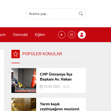
zin
Otomobil
Eğitim
POPÜLER KONULAR
CHP Ümraniye İlçe
Başkanı Av. Hakan
Kızılelma 31 Mart Yerel
24.04.2024
0
Seçimlerini
Değerlendirdi
Yarım kaşık
zeytinyağının mucizevi