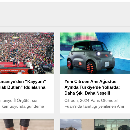
maniye’den “Kayyum”
Yeni Citroen Ami Ağustos
lak Butlan” İddialarına
Ayında Türkiye’de Yollarda:
Daha Şık, Daha Neşeli!
aniye İl Örgütü, son
Citroen, 2024 Paris Otomobil
e kamuoyunda gündeme
Fuarı’nda tanıttığı yenilenen Ami
ayyum” tartışmaları ve
modelini Türkiye’de satışa
butlan” gibi hukuki temeli
sunmaya hazırlanıyor.
iddialara yönelik sert bir
 yayımladı.