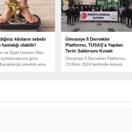
iğiniz kiloların sebebi
Ümraniye İl Dernekler
hastalığı olabilir!
Platformu, TUSAŞ’a Yapılan
Terör Saldırısını Kınadı
e ve Diyet Uzmanı Ekin
 açıklamalarına göre,
Ümraniye İl Dernekler Platformu,
e bacaklarda simetrik ama
23 Ekim 2024 tarihinde Ankara
la orantısız yağ birikimiyle
Kızılcahamam’da bulunan TUSAŞ’a
gösteren lipödem, genetik
yönelik gerçekleştirilen terör
nal faktörlere bağlı kronik
saldırısını Ümraniye Meydanı’nda
dokusu hastalığıdır.
düzenlediği basın açıklaması ile
, gebelik ve menopoz gibi
lanetledi.
de şiddetlenebilir.