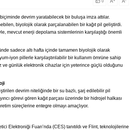
A
+
A
-
0
biçiminde devrim yaratabilecek bir buluşa imza attılar.
ilen, biyolojik olarak parçalanabilen bir kağıt pil geliştirdi.
riyle, mevcut enerji depolama sistemlerinin karşılaştığı önemli
üğünde sadece altı hafta içinde tamamen biyolojik olarak
tyum-iyon pillerle karşılaştırılabilir bir kullanım ömrüne sahip
ve günlük elektronik cihazlar için yeterince güçlü olduğunu
oji
iştirilen devrim niteliğinde bir su bazlı, şarj edilebilir pil
 ayırıcı görevi gören kağıt parçası üzerinde bir hidrojel halkası
üretim süreçlerine entegre olmayı amaçlıyor.
ci Elektroniği Fuarı’nda (CES) tanıtıldı ve Flint, teknolojilerine