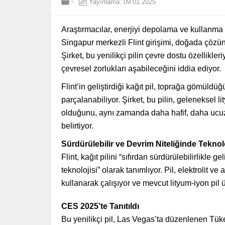
Yayınlama: 09.01.2025
Araştırmacılar, enerjiyi depolama ve kullanma 
Singapur merkezli Flint girişimi, doğada çözüneb
Şirket, bu yenilikçi pilin çevre dostu özellikle
çevresel zorlukları aşabileceğini iddia ediyor.
Flint’in geliştirdiği kağıt pil, toprağa gömüld
parçalanabiliyor. Şirket, bu pilin, geleneksel li
olduğunu, aynı zamanda daha hafif, daha ucuz 
belirtiyor.
Sürdürülebilir ve Devrim Niteliğinde Teknol
Flint, kağıt pilini “sıfırdan sürdürülebilirlikle gel
teknolojisi” olarak tanımlıyor. Pil, elektrolit ve
kullanarak çalışıyor ve mevcut lityum-iyon pil 
CES 2025’te Tanıtıldı
Bu yenilikçi pil, Las Vegas’ta düzenlenen Tüketi