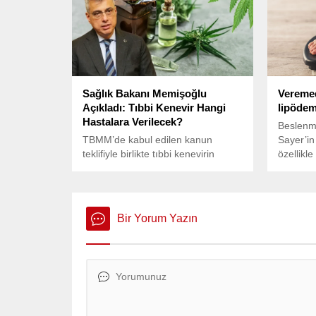
Sağlık Bakanı Memişoğlu
Veremed
Açıkladı: Tıbbi Kenevir Hangi
lipödem 
Hastalara Verilecek?
Beslenm
TBMM’de kabul edilen kanun
Sayer’in
teklifiyle birlikte tıbbi kenevirin
özellikl
eczanelerde hastalara verilmesinin
üst vücut
önü açıldı.
kendini 
ve hormo
bir bağ 
Bir Yorum Yazın
Ergenlik
dönemler