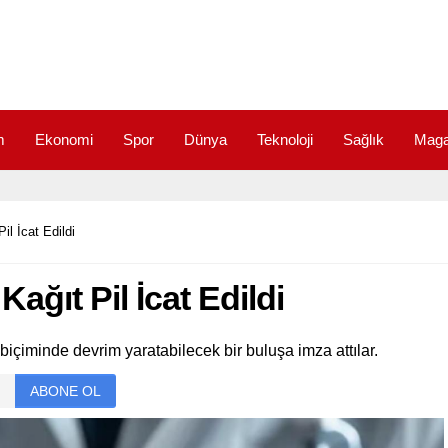
m
Ekonomi
Spor
Dünya
Teknoloji
Sağlık
Maga
l İcat Edildi
ğıt Pil İcat Edildi
biçiminde devrim yaratabilecek bir buluşa imza attılar.
ABONE OL