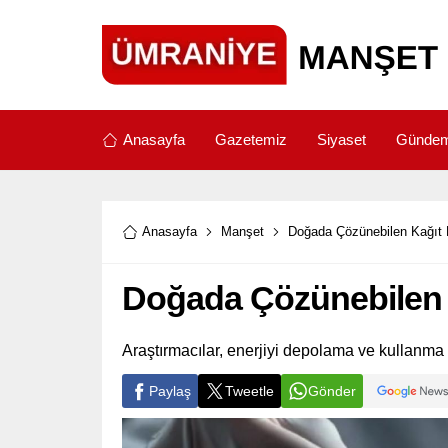
Anasayfa
Gazetemiz
Siyaset
Günde
Anasayfa
Manşet
Doğada Çözünebilen Kağıt Pi
Doğada Çözünebilen Ka
Araştırmacılar, enerjiyi depolama ve kullanma 
Paylaş
Tweetle
Gönder