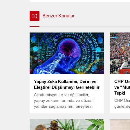
Benzer Konular
Yapay Zeka Kullanımı, Derin ve
CHP Os
Eleştirel Düşünmeyi Geriletebilir
ve “Mut
Tepki
Akademisyenler ve eğitimciler,
yapay zekanın anında ve düzenli
CHP Osm
yanıtlar sağlamasının, bireylerin
günlerd
sorun çözme süreçlerinde ihtiyaç
gelen “k
duyduğu “yapıcı kafa karışıklığını”
“mutlak 
ortadan kaldırabileceğini belirtiyor.
olmayan 
açıklama