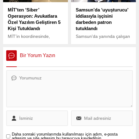
MİT’ten ‘Siber’
Samsun’da ‘uyuşturucu’
Operasyon: Avukatlara
iddiasıyla işçisini
Özel Yazılım Geliştiren 5
darbeden patron
Kişi Tutuklandı
tutuklandı
MİT’in koordinesinde,
Samsun'da yanında çalışan
Jandarma Genel
işçisini uyuşturucu sattığı
Komutanlığı (JGK) ve Ulusal
iddiasıyla darbederek
Siber Olaylara Müdahale
akciğerinin sönmesine
Bir Yorum Yazın
Merkezi (USOM) ile
sebep olduğu iddia edilen
yürütülen siber güvenlik
işyeri sahibi çıkarıldığı
operasyonunda, Türkiye
mahkemece tutuklandı.
Cumhuriyeti vatandaşlarının
kişisel verilerinin
korunmasına yönelik kritik
bir hamle daha
gerçekleştirildi.
Daha sonraki yorumlarımda kullanılması için adım, e-posta
adresim ve site adresim bu tarayıcıya kaydedilsin.