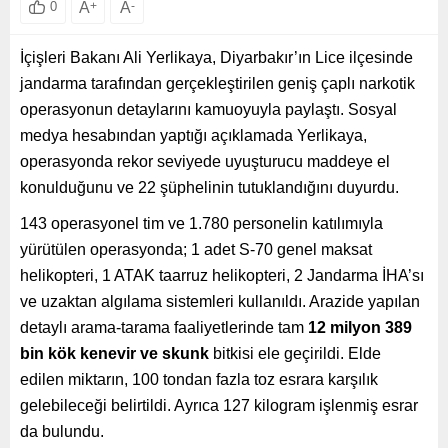
A
+
A
-
0
İçişleri Bakanı Ali Yerlikaya, Diyarbakır’ın Lice ilçesinde
jandarma tarafından gerçekleştirilen geniş çaplı narkotik
operasyonun detaylarını kamuoyuyla paylaştı. Sosyal
medya hesabından yaptığı açıklamada Yerlikaya,
operasyonda rekor seviyede uyuşturucu maddeye el
konulduğunu ve 22 şüphelinin tutuklandığını duyurdu.
143 operasyonel tim ve 1.780 personelin katılımıyla
yürütülen operasyonda; 1 adet S-70 genel maksat
helikopteri, 1 ATAK taarruz helikopteri, 2 Jandarma İHA’sı
ve uzaktan algılama sistemleri kullanıldı. Arazide yapılan
detaylı arama-tarama faaliyetlerinde tam
12 milyon 389
bin kök kenevir ve skunk
bitkisi ele geçirildi. Elde
edilen miktarın, 100 tondan fazla toz esrara karşılık
gelebileceği belirtildi. Ayrıca 127 kilogram işlenmiş esrar
da bulundu.