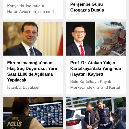
Perşembe Günü
Konya’da lise müdürü
Otogazda Düşüş
Harun Avcu’nun, son sınıf
Bekleniyor
öğrencisi G.A.’yı “Seni
MİT’e memur yapacağız”
Akaryakıt fiyatlarında
diyerek kandırdığı ve evli,
beklenen indirim haberi
üç çocuk babası Ahmet
geldi. Bu hafta motorin ve
Mandal ile tanıştırdığı
otogaz fiyatlarında düşüş
ortaya çıktı.
yaşanması öngörülüyor.
Ekrem İmamoğlu’ndan
Prof. Dr. Atakan Yalçın
Flaş Suç Duyurusu: Yarın
Kartalkaya’daki Yangında
Saat 11.00’de Açıklama
Hayatını Kaybetti
Yapılacak
Bolu Kartalkaya Kayak
İstanbul Büyükşehir
Merkezi’ndeki Grand Kartal
Belediye (İBB) Başkanı
Otel’de dün gece saat 03:20
Ekrem İmamoğlu, üniversite
civarında başlayan yangın,
yatay geçişi ve diplomasıyla
korkunç bir felakete yol
ilgili hazırlanan Yüksek
açarak 66 kişinin hayatını
Öğretim Kurulu (YÖK)
kaybetmesine sebep oldu.
raporu hakkında yarın suç
duyurusunda bulunacak.