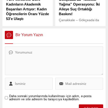
Palazoğlu’nun ağabeyi
Kadınların Akademik
Yağma” Operasyonu: İki
Mehmet Muhittin Palazoğlu
Başarıları Artıyor: Kadın
Aileye Suç Ortaklığı
ve kardeşi Ahmet Palazoğlu
Öğrencilerin Oranı Yüzde
Baskını!
da yer alıyordu.
53’e Ulaştı
Çanakkale – Gökçeada’da
Yükseköğretim Kurulu
çıkar çatışmasıyla başlayan
(YÖK), 2023 yılına ait
kriz, iki ailenin birlikte
verileri açıkladı ve
karıştığı organize suçları
Bir Yorum Yazın
kadınların akademik
ortaya çıkardı.
alandaki etkisinin giderek
arttığını ortaya koydu.
Daha sonraki yorumlarımda kullanılması için adım, e-posta
adresim ve site adresim bu tarayıcıya kaydedilsin.