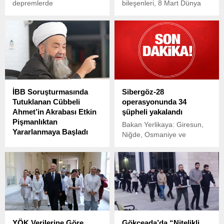
depremlerde
bileşenleri, 8 Mart Dünya
Kahramanmaraş’ta Has-El
Emekçi Kadınlar Günü
Sitesi B Blok’un yıkılması
nedeniyle Kolej
sonucu 35 kişinin hayatını
Meydanı’nda toplandı.
kaybetmesine ve 9 kişinin
yaralanmasına neden olan
olayla ilgili dava devam
ediyor.
İBB Soruşturmasında
Sibergöz-28
Tutuklanan Cübbeli
operasyonunda 34
Ahmet’in Akrabası Etkin
şüpheli yakalandı
Pişmanlıktan
Bakan Yerlikaya: Giresun,
Yararlanmaya Başladı
Niğde, Osmaniye ve
İstanbul Büyükşehir
Zonguldak merkezli 14 ilde
Belediyesi (İBB) yönelik
düzenlenen 'Sibergöz-28'
yapılan operasyonda
operasyonlarında 34
tutuklanan isimler arasında,
şüpheli yakalandı.
kamuoyunda ‘Cübbeli
Ahmet’ olarak bilinen Ahmet
Mahmut Ünlü’nün kızı Yüsra
Palazoğlu’nun eşi Esat
YÖK Verilerine Göre
Gökçeada’da “Nitelikli