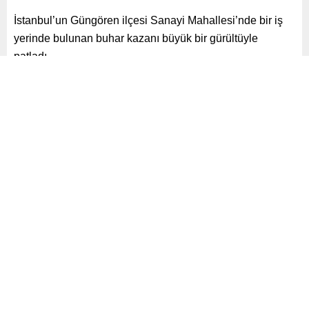
İstanbul’un Güngören ilçesi Sanayi Mahallesi’nde bir iş
yerinde bulunan buhar kazanı büyük bir gürültüyle
patladı.
Paylaş
Tweetle
Gönder
ABONE OL