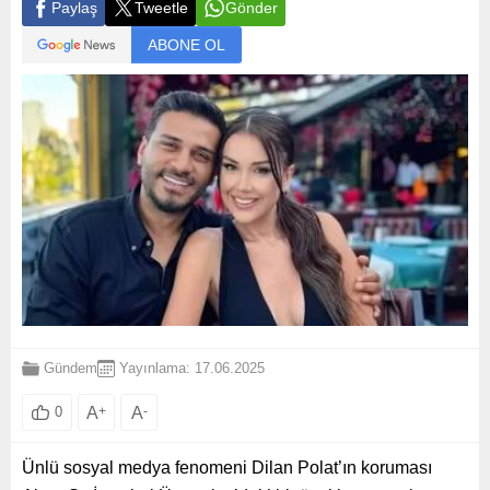
Paylaş
Tweetle
Gönder
ABONE OL
Gündem
Yayınlama: 17.06.2025
A
+
A
-
0
Ünlü sosyal medya fenomeni Dilan Polat’ın koruması