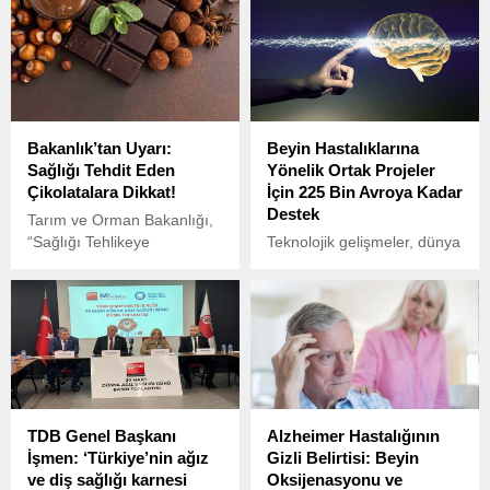
Bakanlık’tan Uyarı:
Beyin Hastalıklarına
Sağlığı Tehdit Eden
Yönelik Ortak Projeler
Çikolatalara Dikkat!
İçin 225 Bin Avroya Kadar
Destek
Tarım ve Orman Bakanlığı,
“Sağlığı Tehlikeye
Teknolojik gelişmeler, dünya
Düşürecek Gıdalar” listesini
genelinde beyin ve sinir
güncelleyerek yeni firmaları
hastalıklarının tedavisi,
ekledi.
hastaların bakımı ve yaşam
kalitesinin artırılması
konusunda önemli adımlar
atılmasını sağlıyor.
TDB Genel Başkanı
Alzheimer Hastalığının
İşmen: ‘Türkiye’nin ağız
Gizli Belirtisi: Beyin
ve diş sağlığı karnesi
Oksijenasyonu ve