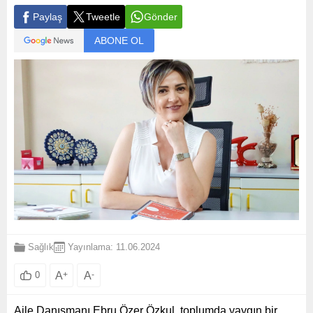
Paylaş
Tweetle
Gönder
ABONE OL
Sağlık
Yayınlama: 11.06.2024
A
+
A
-
0
Aile Danışmanı Ebru Özer Özkul, toplumda yaygın bir