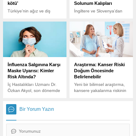
kötü’
Solunum Kalıpları
Türkiye’nin ağız ve diş
İngiltere ve Slovenya’dan
sağlığı konusunda kötü bir
bilim insanları, Alzheimer
karneye sahip olduğunu
hastalığının erken tespiti
belirten Türk Diş Hekimleri
için beyin oksijenasyonu ve
Birliği (TDB) Genel Başkanı
solunum kalıplarını analiz
Tarık İşmen, “aile diş
etmenin potansiyelini ortaya
hekimliği” uygulamasının
koyan yeni bir araştırma
yaygınlaştırılması
yaptı.
gerektiğini kaydetti.
İnfluenza Salgınına Karşı
Araştırma: Kanser Riski
Maske Uyarısı: Kimler
Doğum Öncesinde
Risk Altında?
Belirlenebilir
İç Hastalıkları Uzmanı Dr.
Yeni bir bilimsel araştırma,
Özkan Akyol, son dönemde
kansere yakalanma riskinin
artan influenza vakalarına
doğumdan önce, anne
karşı maske kullanımının
karnındaki epigenetik
önemine dikkat çekti.
programlamayla
Bir Yorum Yazın
şekillendiğini öne sürdü.