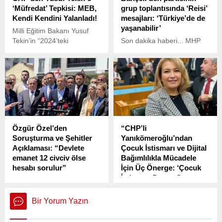
‘Müfredat’ Tepkisi: MEB,
grup toplantısında ‘Reisi’
üzerine, “Sayın İmamoğlu,
Kendi Kendini Yalanladı!
mesajları: ‘Türkiye’de de
geçmişte Tayyip Erdoğan’ı
yaşanabilir’
ve AKP’yi üç kez yenmiş,
Milli Eğitim Bakanı Yusuf
İstanbulluların gönlünde
Tekin’in “2024’teki
Son dakika haberi... MHP
taht kurmuş, Türkiye’nin
müfredatın temelleri 2013’te
Genel Başkanı Devlet
geleceğini inşa edeceği
atıldı” şeklindeki açıklaması,
Bahçeli, partisinin grup
konusunda bir iddia ortaya
CHP’li Gülcan Kış
toplantısında açıklamalarda
koymuş bir siyasetçidir.
tarafından TBMM’ye taşındı
bulunuyor.
ve CİMER üzerinden de
resmi olarak soruldu.
Özgür Özel’den
“CHP’li
Soruşturma ve Şehitler
Yanıkömeroğlu’ndan
Açıklaması: “Devlete
Çocuk İstismarı ve Dijital
emanet 12 civciv ölse
Bağımlılıkla Mücadele
hesabı sorulur”
İçin Üç Önerge: ‘Çocuk
İstismarı Dosya Sayısı
CHP Genel Başkanı Özgür
800 Bini Aştı'”
Özel, hakkında başlatılan
soruşturmaya ve Pençe-Kilit
CHP İstanbul Milletvekili
Bir Yorum Yazın
Harekat bölgesinde metan
Ayşe Sibel Yanıkömeroğlu,
gazından etkilenerek şehit
çocuk istismarı, dijital