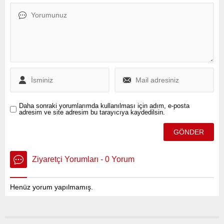
olan askerlere ilişkin önemli
bağımlılık ve madde
açıklamalarda bulundu.
bağımlılığı konularındaki
artışa dikkat çekerek, Adalet
Bakanı Yılmaz Tunç ve
Sağlık Bakanı Kemal
Memişoğlu’na TBMM’ye
verdiği üç ayrı soru
önergesiyle önemli sorular
yöneltti.
Daha sonraki yorumlarımda kullanılması için adım, e-posta
adresim ve site adresim bu tarayıcıya kaydedilsin.
Ziyaretçi Yorumları - 0 Yorum
Henüz yorum yapılmamış.