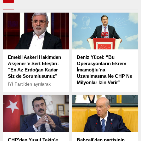
Emekli Askeri Hakimden
Deniz Yücel: “Bu
Akşener’e Sert Eleştiri:
Operasyonların Ekrem
“En Az Erdoğan Kadar
İmamoğlu’na
Siz de Sorumlusunuz”
Uzanılmasına Ne CHP Ne
Milyonlar İzin Verir”
İYİ Parti’den ayrılarak
AKP’ye katılan eski
CHP Parti Sözcüsü Deniz
milletvekilleri Kürşad Zorlu,
Yücel, Beşiktaş
Ünal Karaman ve Mehmet
Belediyesi’ne düzenlenen
Salim Ensarioğlu, AKP
operasyonun Türkiye
Kongresi’nde rozetlerini
Belediyeler Birliği (TBB) ve
alırken, İYİ Parti heyeti
İstanbul Büyükşehir
salondan ayrıldı.
Belediye (İBB) Başkanı
Ekrem İmamoğlu’na
CHP’den Yusuf Tekin’e
Bahçeli’den partisinin
uzatılmasına ilişkin soru