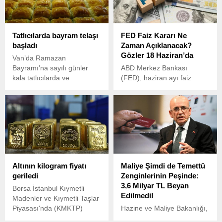
Tatlıcılarda bayram telaşı
FED Faiz Kararı Ne
başladı
Zaman Açıklanacak?
Gözler 18 Haziran’da
Van’da Ramazan
Bayramı’na sayılı günler
ABD Merkez Bankası
kala tatlıcılarda ve
(FED), haziran ayı faiz
pastanelerde "tatlı telaşı"
kararını açıklamaya
başladı.
hazırlanıyor. Piyasalarda
merakla beklenen bu kritik
karar, 17-18 Haziran
tarihlerinde yapılacak
Federal Açık Piyasa
Komitesi (FOMC)
toplantısının ardından
Altının kilogram fiyatı
Maliye Şimdi de Temettü
duyurulacak.
geriledi
Zenginlerinin Peşinde:
3,6 Milyar TL Beyan
Borsa İstanbul Kıymetli
Edilmedi!
Madenler ve Kıymetli Taşlar
Piyasası'nda (KMKTP)
Hazine ve Maliye Bakanlığı,
standart altının kilogram
yaptığı detaylı analiz