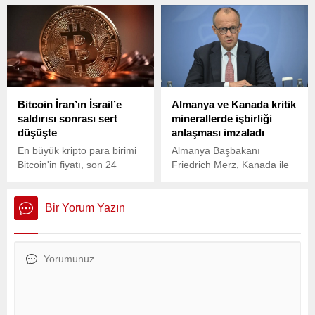
fiyatı 2 milyon 600 bin liraya
sonucunda vergi kaybına
düştü.
neden olan yeni bir
usulsüzlük tespit etti.
Bitcoin İran’ın İsrail’e
Almanya ve Kanada kritik
saldırısı sonrası sert
minerallerde işbirliği
düşüşte
anlaşması imzaladı
En büyük kripto para birimi
Almanya Başbakanı
Bitcoin'in fiyatı, son 24
Friedrich Merz, Kanada ile
saatte yüzde 5'ten fazla
kritik hammaddeler
değer kaybetti
alanında yeni bir anlaşma
imzaladıklarını duyurdu.
Bir Yorum Yazın
Merz, anlaşmanın iki ülke
arasındaki ekonomik bağları
güçlendireceğini ve stratejik
işbirliklerini ileriye
taşıyacağını belirtti.