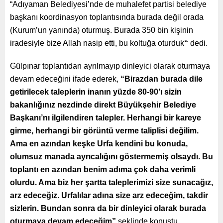
“Adıyaman Belediyesi’nde de muhalefet partisi belediye
başkanı koordinasyon toplantısında burada değil orada
(Kurum’un yanında) oturmuş. Burada 350 bin kişinin
iradesiyle bize Allah nasip etti, bu koltuğa oturduk
“
dedi.
Gülpınar toplantıdan ayrılmayıp dinleyici olarak oturmaya
devam edeceğini ifade ederek,
“Birazdan burada dile
getirilecek taleplerin inanın yüzde 80-90’ı sizin
bakanlığınız nezdinde direkt Büyükşehir Belediye
Başkanı’nı ilgilendiren talepler. Herhangi bir kareye
girme, herhangi bir görüntü verme taliplisi değilim.
Ama en azından keşke Urfa kendini bu konuda,
olumsuz manada ayrıcalığını göstermemiş olsaydı. Bu
toplantı en azından benim adıma çok daha verimli
olurdu. Ama biz her şartta taleplerimizi size sunacağız,
arz edeceğiz. Urfalılar adına size arz edeceğim, takdir
sizlerin. Bundan sonra da bir dinleyici olarak burada
oturmaya devam edeceğim”
şeklinde konuştu.