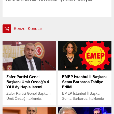
Benzer Konular
Zafer Partisi Genel
EMEP İstanbul İl Başkanı
Başkanı Ümit Özdağ’a 4
Sema Barbaros Tahliye
Yıl 8 Ay Hapis İstemi
Edildi
Zafer Partisi Genel Başkanı
EMEP İstanbul İl Başkanı
Ümit Özdağ hakkında,
Sema Barbaros, hakkında
partisinin Antalya’da
yürütülen “silahlı terör
düzenlediği İl Başkanları
örgütü üyeliği” suçlamasıyla
İstişare Toplantısı’nda
tutuklu yargılandığı davada