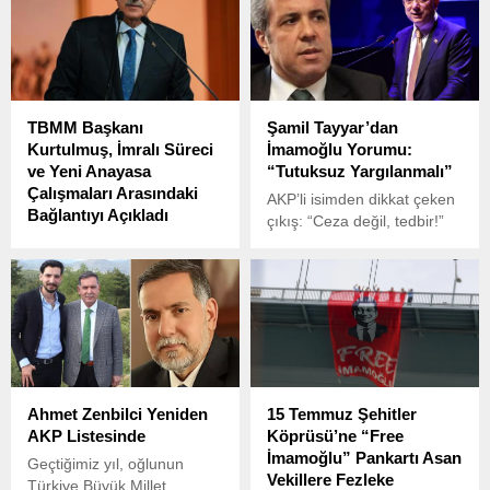
Cumhurbaşkanı’na hakaret
tahliye edildi. İstanbul
suçlamasıyla 4 yıl 8 aya
Çağlayan Adliyesi’nde
kadar hapis istemiyle
görülen duruşmada
iddianame düzenlendi.
savunmasını yapan
Barbaros, suçlamalara karşı
TBMM Başkanı
Şamil Tayyar’dan
net bir şekilde kendisini
Kurtulmuş, İmralı Süreci
İmamoğlu Yorumu:
savundu ve tahliyesini talep
ve Yeni Anayasa
“Tutuksuz Yargılanmalı”
etti.
Çalışmaları Arasındaki
AKP’li isimden dikkat çeken
Bağlantıyı Açıkladı
çıkış: “Ceza değil, tedbir!”
TBMM Başkanı Numan
Kurtulmuş, çeşitli medya
kuruluşlarının genel yayın
yönetmenleriyle bir araya
geldiği iftar programında,
gündemdeki önemli
konulara dair açıklamalarda
bulundu.
Ahmet Zenbilci Yeniden
15 Temmuz Şehitler
AKP Listesinde
Köprüsü’ne “Free
İmamoğlu” Pankartı Asan
Geçtiğimiz yıl, oğlunun
Vekillere Fezleke
Türkiye Büyük Millet