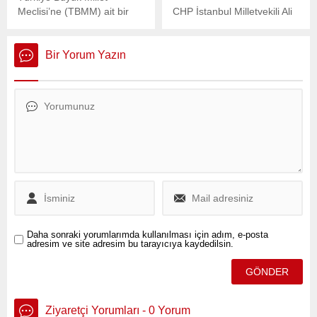
Meclisi’ne (TBMM) ait bir
CHP İstanbul Milletvekili Ali
araçta uyuşturucuyla
Gökçek, 15 Temmuz
yakalanması sonrası
Şehitler Köprüsü’ne “Free
kamuoyunun gündemine
İmamoğlu” pankartı astıkları
Bir Yorum Yazın
oturan AKP Adana
gerekçesiyle kendisi dahil 6
Milletvekili Ahmet Zenbilci,
milletvekili hakkında fezleke
partisinden istifa etmişti.
hazırlandığını duyurdu.
Gelişmenin ardından yedi
Gökçek, bu gelişmeyi “şeref
ay sessizliğini koruyan
nişanesi” olarak
Zenbilci, yeniden AKP
değerlendirdi.
saflarına katıldı.
Daha sonraki yorumlarımda kullanılması için adım, e-posta
adresim ve site adresim bu tarayıcıya kaydedilsin.
Ziyaretçi Yorumları - 0 Yorum