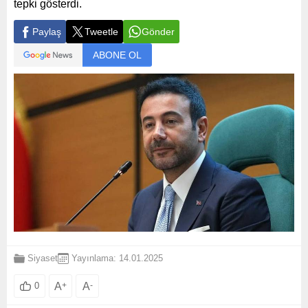
tepki gösterdi.
Paylaş
Tweetle
Gönder
ABONE OL
Siyaset
Yayınlama: 14.01.2025
A
+
A
-
0