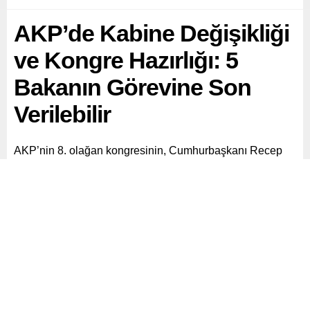
AKP’de Kabine Değişikliği
ve Kongre Hazırlığı: 5
Bakanın Görevine Son
Verilebilir
AKP’nin 8. olağan kongresinin, Cumhurbaşkanı Recep
Tayyip Erdoğan’ın talimatıyla 23 Şubat’a çekilmesinin
ardından parti içinde önemli değişiklikler gündemde.
Paylaş
Tweetle
Gönder
ABONE OL