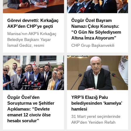
Görevi devretti: Kırkağaç
Özgür Özel Bayram
AKP’den CHP’ye geçti
Namazı Çıkışı Konuştu:
“O Gün Ne Söylediysem
Manisa'nın AKP'li Kırkağaç
Altına İmza Atıyorum”
Belediye Başkanı Yaşar
İsmail Gedüz, resmi
CHP Grup Başkanvekili
sonuçların ilan edilmesini
Özgür Özel, Kurban
beklemeden 31 Mart'ta
Bayramı namazını
seçimi kazanan CHP'li
Manisa’da Hatuniye
Belediye Başkan Adayı
Camisi’nde kıldı.
Üstün Dönmez’e görevini
devretti. Gedüz, belediye
başkanlığı mührünü de
Dönmez'e teslim etti.
Özgür Özel’den
YRP’li Elazığ Palu
Soruşturma ve Şehitler
belediyesinden ‘kamelya’
Açıklaması: “Devlete
hamlesi
emanet 12 civciv ölse
31 Mart yerel seçimlerinde
hesabı sorulur”
AKP’den Yeniden Refah
CHP Genel Başkanı Özgür
Partisi’ne geçen Elağız Palu