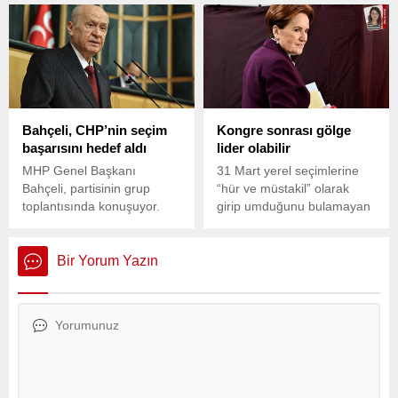
Özel, hakkında başlatılan
Belediyesi’nin yeni başkanı
soruşturmaya ve Pençe-Kilit
Muhammet Septioğlu, ilçe
Harekat bölgesinde metan
merkezindeki Şehit Piyade
gazından etkilenerek şehit
Uzman Çavuş Mehmet
olan askerlere ilişkin önemli
Kaya Mesire Alanı’ndaki 20
açıklamalarda bulundu.
kamelyayı 'örf ve adetlere
uygun kullanılmadığı'
Bahçeli, CHP’nin seçim
Kongre sonrası gölge
gerekçesiyle kaldırdı.
başarısını hedef aldı
lider olabilir
MHP Genel Başkanı
31 Mart yerel seçimlerine
Bahçeli, partisinin grup
“hür ve müstakil” olarak
toplantısında konuşuyor.
girip umduğunu bulamayan
İYİ Parti, 27 Nisan’da
yapılacak seçimli
olağanüstü kongreye
Bir Yorum Yazın
hazırlanıyor.