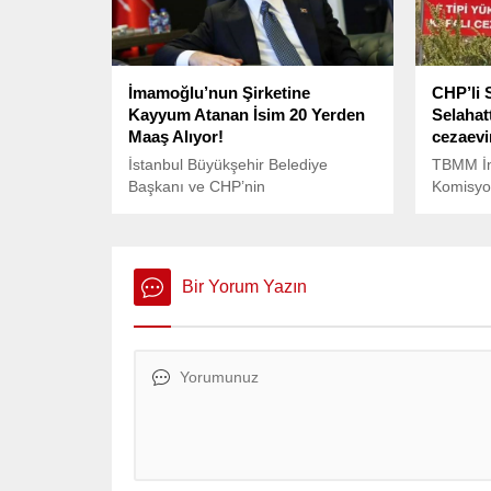
İmamoğlu’nun Şirketine
CHP’li 
Kayyum Atanan İsim 20 Yerden
Selahat
Maaş Alıyor!
cezaevi
İstanbul Büyükşehir Belediye
TBMM İn
Başkanı ve CHP’nin
Komisyo
cumhurbaşkanı adayı Ekrem
Diyarbakı
İmamoğlu’nun inşaat şirketine
Tanrıkul
kayyum olarak atanan Enis Güçlü
Selahatt
Şirin’in, aynı anda tam 20 farklı
Diyarbak
Bir Yorum Yazın
şirketin yönetiminde yer aldığı
Başkanı 
ortaya çıktı.
Tipi Ceza
Tanrıkul
iyiydi, b
olmamala
gerektiği