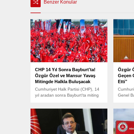
Benzer Konular
CHP 14 Yıl Sonra Bayburt’ta!
Özgür Ö
Özgür Özel ve Mansur Yavaş
Geçen G
Mitingde Halkla Buluşacak
Etti”
Cumhuriyet Halk Partisi (CHP), 14
Cumhuriy
yıl aradan sonra Bayburt’ta miting
Genel B
düzenliyor. CHP Genel Başkanı
partisin
Özgür Özel ve Ankara Büyükşehir
Meclisi’
Belediye Başkanı Mansur Yavaş,
toplantı
14 Haziran Cumartesi günü
Bayburt’ta yurttaşlarla buluşacak.