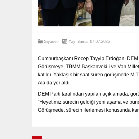
Siyaset
Yayınlama: 07.07.2025
Cumhurbaşkanı Recep Tayyip Erdoğan, DEM Par
Görüşmeye, TBMM Başkanvekili ve Van Milletvek
katıldı. Yaklaşık bir saat süren görüşmede Mİ
Ala da yer aldı.
DEM Parti tarafından yapılan açıklamada, görüş
“Heyetimiz sürecin geldiği yeni aşama ve bund
Görüşmede, sürecin ilerlemesi konusunda karşılı