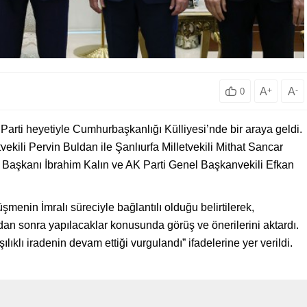
A
+
A
-
0
ti heyetiyle Cumhurbaşkanlığı Külliyesi’nde bir araya geldi.
ili Pervin Buldan ile Şanlıurfa Milletvekili Mithat Sancar
T Başkanı İbrahim Kalın ve AK Parti Genel Başkanvekili Efkan
menin İmralı süreciyle bağlantılı olduğu belirtilerek,
an sonra yapılacaklar konusunda görüş ve önerilerini aktardı.
klı iradenin devam ettiği vurgulandı” ifadelerine yer verildi.