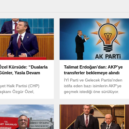
zel Kürsüde: “Dualarla
Talimat Erdoğan’dan: AKP’ye
ünler, Yasla Devam
transferler beklemeye alındı
İYİ Parti ve Gelecek Partisi'nden
et Halk Partisi (CHP)
istifa eden bazı isimlerin AKP'ye
aşkanı Özgür Özel,
geçmek istediği öne sürülüyor.
in Türkiye Büyük Millet
Ancak AKP'li Cumhurbaşkanı
ndeki (TBMM) grup
Recep Tayyip Erdoğan'ın bu
sında kürsüye çıktı.
konuda aceleci davranılmaması
gerektiğini belirttiği ifade ediliyor.