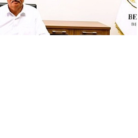
A
+
A
-
0
nı Sezayi Pütün’ün liderliğinde hazırlanan “Beyağaç Time”
. Başkan Pütün, “Kendim için değil, kentim için yola çıktım”
şehir haline getirmeyi hedefliyor.
n ekonomik ve turistik potansiyelini harekete geçirecek
2030 yılına kadar ilçede turizm, üretim ve istihdam alanlarında
aç’ın sosyal ve ekonomik yapısına canlılık kazandıracak.