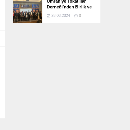
Ümraniye Tokatlılar
Derneği’nden Birlik ve
Beraberlik Dolu İftar
28.03.2024
0
Programı