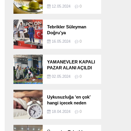
etkileri!
12.05.2024
0
Tebrikler Süleyman
Doğru’ya
16.05.2024
0
YAMANEVLER KAPALI
PAZAR ALANI AÇILDI
02.05.2024
0
Uykusuzluğa ‘en çok’
hangi içecek neden
oluyor?
18.04.2024
0