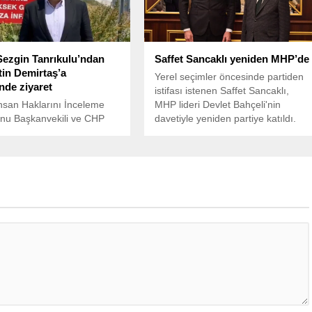
Sezgin Tanrıkulu’ndan
Saffet Sancaklı yeniden MHP’de
tin Demirtaş’a
Yerel seçimler öncesinde partiden
nde ziyaret
istifası istenen Saffet Sancaklı,
san Haklarını İnceleme
MHP lideri Devlet Bahçeli'nin
nu Başkanvekili ve CHP
davetiyle yeniden partiye katıldı.
r Milletvekili Sezgin
u, eski HDP Eş Başkanı
in Demirtaş ve eski
ır Büyükşehir Belediye
Selçuk Mızraklı’yı Edirne F
evi’nde ziyaret etti.
u, “Moralleri son derece
ütün dostlarımıza endişeli
rı, umutlarını korumaları
ni ifade ettiler” dedi.