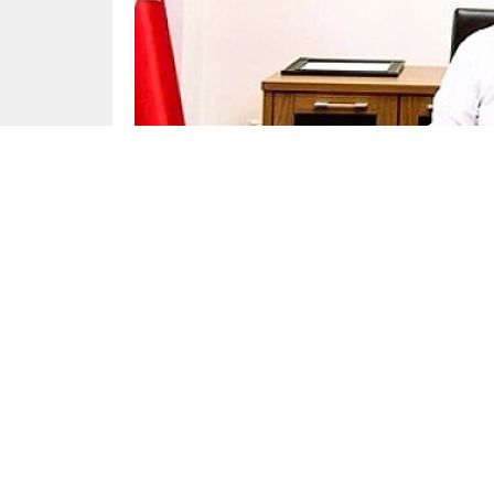
Gündem
Yayınlama: 07.07.2025
Denizli’nin Beyağaç ilçesi, Belediye Başka
projeleriyle 2030 vizyonunu şekillendiriyor
diyerek ilçeyi turizmde ve ekonomide marka 
Beyağaç Belediye Başkanı Sezayi Pütün, ilçeni
“Beyağaç Time” projelerini kamuoyuna tanıttı. 
büyük bir dönüşüm hedefleyen projeler, Beyağ