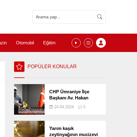
zin
Otomobil
Eğitim
POPÜLER KONULAR
CHP Ümraniye İlçe
Başkanı Av. Hakan
Kızılelma 31 Mart Yerel
24.04.2024
0
Seçimlerini
Değerlendirdi
Yarım kaşık
zeytinyağının mucizevi