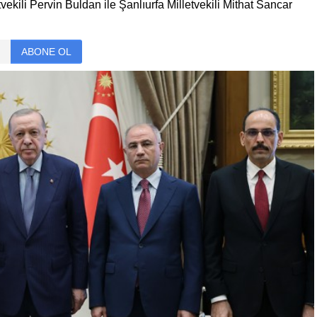
ili Pervin Buldan ile Şanlıurfa Milletvekili Mithat Sancar
ABONE OL