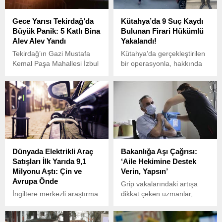
Gece Yarısı Tekirdağ’da
Kütahya’da 9 Suç Kaydı
Büyük Panik: 5 Katlı Bina
Bulunan Firari Hükümlü
Alev Alev Yandı
Yakalandı!
Tekirdağ’ın Gazi Mustafa
Kütahya’da gerçekleştirilen
Kemal Paşa Mahallesi İzbul
bir operasyonla, hakkında
Sokak’ta bulunan 5 katlı bir
27 yıl kesinleşmiş hapis
binada gece yarısı saat
cezası bulunan firari
03.30 sularında yangın
hükümlü T.K. (28)
çıktı.
yakalandı. Saray Mahallesi
Firaki Sokak’ta yapılan
operasyonda, “nitelikli
hırsızlık” suçundan aranan
T.K., gözaltına alındı.
Dünyada Elektrikli Araç
Bakanlığa Aşı Çağrısı:
Satışları İlk Yarıda 9,1
‘Aile Hekimine Destek
Milyonu Aştı: Çin ve
Verin, Yapsın’
Avrupa Önde
Grip vakalarındaki artışa
İngiltere merkezli araştırma
dikkat çeken uzmanlar,
kuruluşu Rho Motion’un
aşılama ve maske kullanımı
açıkladığı verilere göre,
önerisinde bulunuyor. Sağlık