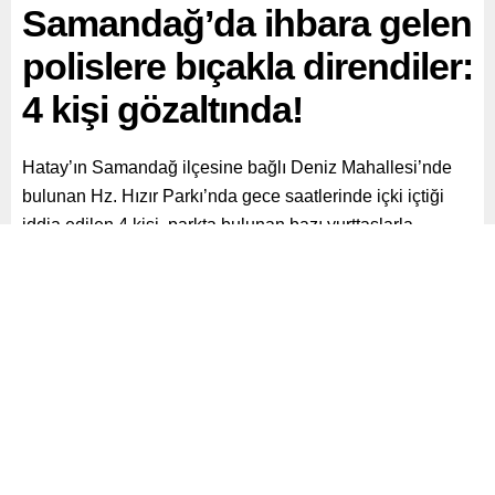
Samandağ’da ihbara gelen
polislere bıçakla direndiler:
4 kişi gözaltında!
Hatay’ın Samandağ ilçesine bağlı Deniz Mahallesi’nde
bulunan Hz. Hızır Parkı’nda gece saatlerinde içki içtiği
iddia edilen 4 kişi, parkta bulunan bazı yurttaşlarla
tartışmaya başladı.
Paylaş
Tweetle
Gönder
ABONE OL