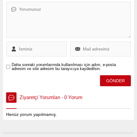
açıklanmayacağı öğrenildi.
Günü dolayısıyla yaptığı
basın açıklamasında,
bugünün işçi bayramı
olduğunu ancak, gündemin
“bayram” gündemi
olmadığını ve halkın
yaşadığı sorunlara değindi.
Avşar, gerçek gündemin
açlık sınırında yaşayan
milyonların, enflasyon
Daha sonraki yorumlarımda kullanılması için adım, e-posta
altında ezilen işçilerin
adresim ve site adresim bu tarayıcıya kaydedilsin.
olduğunu dile getirdi.
“Bugün, 1...
Ziyaretçi Yorumları - 0 Yorum
Henüz yorum yapılmamış.