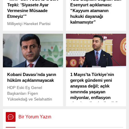
Tepki: ‘Siyasete Ayar
Esenyurt açıklaması:
Vermesine Müsaade
“Kayyum atamanın
Etmeyiz'”
hukuki dayanağı
kalmamıştır”
Milliyetçi Hareket Partisi
(MHP) Genel Başkan
Esenyurt Belediye Başkanı
Yardımcısı Semih Yalçın,
Ahmet Özer hakkında “terör
TÜSİAD’ı hedef alarak,
örgütüne üye olmak”
“MHP ve Cumhur İttifakı
suçlamasıyla açılan davada
olarak, TÜSİAD’ın
tahliye kararı verildi. Kararın
muhtıracılık oynayıp
ardından gözler, yerine
siyasete ayar vermesine
atanan kayyım
müsaade etmeyiz”
uygulamasına çevrildi.
Kobani Davası’nda yarın
1 Mayıs’ta Türkiye’nin
açıklamasını yaptı.
hüküm açıklanmayacak
gerçek gündemi yeni
anayasa değil; açlık
HDP Eski Eş Genel
sınırında yaşayan
Başkanları Figen
milyonlar, enflasyon
Yüksekdağ ve Selahattin
altında ezilen işçilerdir”
Demirtaş’ın da aralarında
bulunduğu 18’i tutuklu 108
DEVA Partisi Genel Başkan
sanığın yargılandığı Kobani
Yardımcısı ve Tekirdağ
Bir Yorum Yazın
Davası’nın karar
Milletvekili Cem Avşar, 1
duruşmasında yarın hüküm
Mayıs Emek ve Dayanışma