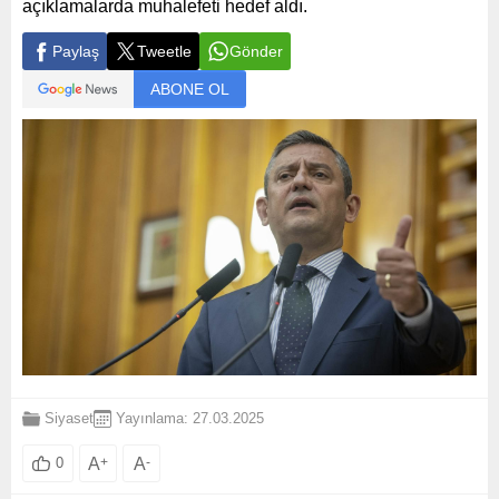
açıklamalarda muhalefeti hedef aldı.
Paylaş
Tweetle
Gönder
ABONE OL
Siyaset
Yayınlama: 27.03.2025
A
+
A
-
0