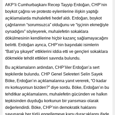
AKP’li Cumhurbaşkanı Recep Tayyip Erdoğan, CHP’nin
boykot çağrısı ve protesto eylemlerine ilişkin yaptığı
açıklamalarda muhalefeti hedef aldı. Erdoğan, boykot
çağrılarının “sorumsuzca” olduğunu ve “işçinin ekmeğiyle
oynadığını” söyleyerek, muhalefetin sokaklara
dökülmesinin kendilerine hiçbir kazanç sağlamayacağını
belirtti. Erdoğan ayrıca, CHP’nin başındaki isimlerin
“Batı’ya şikayet” ettiklerini iddia etti ve gençleri sokaklara
dökmekle tehdit ettikleri savında bulundu.
Bu açıklamaların ardından, CHP’liler Erdoğan’a sert
tepkilerde bulundu. CHP Genel Sekreteri Selin Sayek
Böke, Erdoğan’ın açıklamalarına yanıt vererek, “O kadar
mı korkuyorsun bizden?” diye sordu. Böke, Erdoğan’ın bu
tehditkar açıklamalarını, muhalefetin gücünden ve halkın
tepkisinden duyduğu korkunun bir yansıması olarak
değerlendirdi. Böke, CHP’nin demokratik haklarını
savunarak her türlü engellemeye karşı duracaklarını ifade