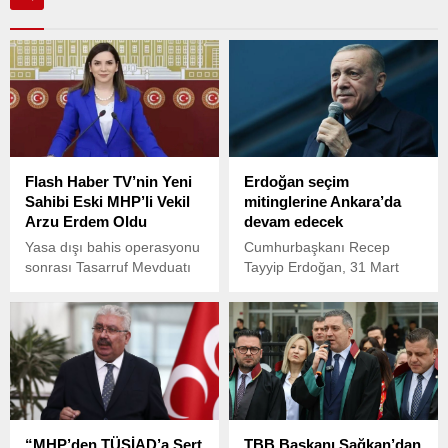
Flash Haber TV’nin Yeni
Erdoğan seçim
Sahibi Eski MHP’li Vekil
mitinglerine Ankara’da
Arzu Erdem Oldu
devam edecek
Yasa dışı bahis operasyonu
Cumhurbaşkanı Recep
sonrası Tasarruf Mevduatı
Tayyip Erdoğan, 31 Mart
Sigorta Fonu (TMSF)
seçimlerine doğru en büyük
kontrolüne geçen Flash
mitinglerinden birini yarın
Haber TV’nin yeni sahibi
Ankara'da gerçekleştirecek.
belli oldu. MedyaRadar’ın
haberine göre, Türkiye’nin
Yeni Televizyonu (TYT Türk)
kanalı, Flash Haber TV’yi
satın aldı.
“MHP’den TÜSİAD’a Sert
TBB Başkanı Sağkan’dan