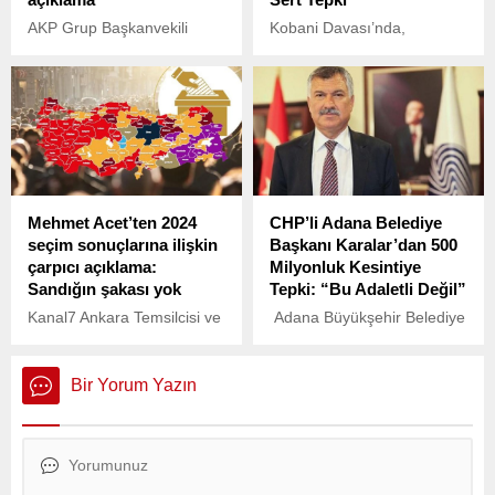
AKP Grup Başkanvekili
Kobani Davası’nda,
Özlem Zengin'in görevden
aralarında eski HDP Eş
alındığı iddialarına AKP
Genel Başkanları Selahattin
Grup Başkanı Abdullah
Demirtaş ve Figen
Güler'den yanıt geldi.
Yüksekdağ’ın da bulunduğu
36 kişi hakkında verilen
hükme ilişkin 32 bin 630
sayfalık gerekçeli karar, 13
ay sonra açıklandı.
Mehmet Acet’ten 2024
CHP’li Adana Belediye
seçim sonuçlarına ilişkin
Başkanı Karalar’dan 500
çarpıcı açıklama:
Milyonluk Kesintiye
Sandığın şakası yok
Tepki: “Bu Adaletli Değil”
Kanal7 Ankara Temsilcisi ve
Adana Büyükşehir Belediye
Haber7 yazarı Mehmet Acet
Başkanı Zeydan Karalar,
AK Parti'nin 31 Mart seçim
Adana’nın gelirlerinden
sonuçlarına ilişkin 'Sandığın
yapılan SGK borçları
Bir Yorum Yazın
şakası yok, yerel seçimler
kapsamında 500 milyon
seçmenin fatura kesmek
TL’lik kesintiye sert tepki
istediği seçimler' dedi.
gösterdi.