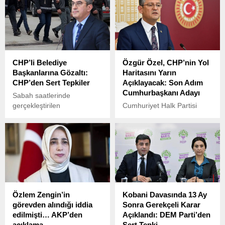
CHP’li Belediye
Özgür Özel, CHP’nin Yol
Başkanlarına Gözaltı:
Haritasını Yarın
CHP’den Sert Tepkiler
Açıklayacak: Son Adım
Cumhurbaşkanı Adayı
Sabah saatlerinde
gerçekleştirilen
Cumhuriyet Halk Partisi
operasyonda CHP’li
(CHP) Genel Başkanı Özgür
Adıyaman Büyükşehir
Özel, partisinin yol haritasını
Belediye Başkanı
yarınki haftalık grup
Abdurrahman Tutdere,
toplantısında kamuoyuyla
Adana Büyükşehir Belediye
paylaşacak.
Başkanı Zeydan Karalar ve
Antalya Büyükşehir Belediye
Başkanı Muhittin Böcek
Özlem Zengin’in
Kobani Davasında 13 Ay
gözaltına alındı.
görevden alındığı iddia
Sonra Gerekçeli Karar
edilmişti… AKP’den
Açıklandı: DEM Parti’den
açıklama
Sert Tepki