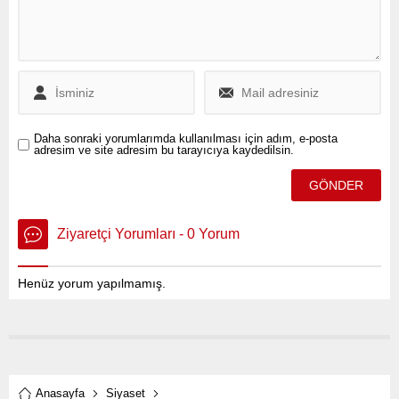
hitap edecek Kurtulmuş'un,
Rusya Devlet Başkanı
Vladimir Putin'le de
görüşmesi bekleniyor.
Daha sonraki yorumlarımda kullanılması için adım, e-posta
adresim ve site adresim bu tarayıcıya kaydedilsin.
Ziyaretçi Yorumları - 0 Yorum
Henüz yorum yapılmamış.
Anasayfa
Siyaset