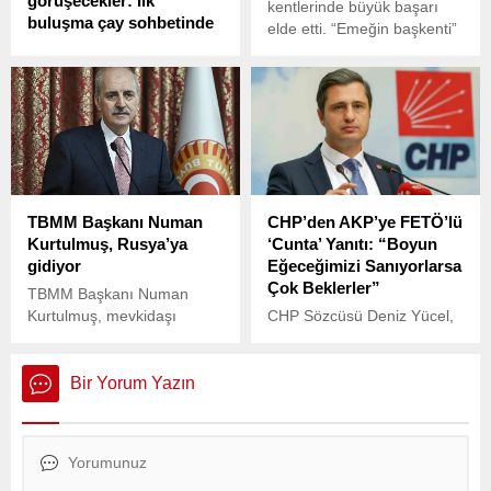
görüşecekler: İlk
kentlerinde büyük başarı
buluşma çay sohbetinde
elde etti. “Emeğin başkenti”
Cumhurbaşkanı Erdoğan ile
olarak nitelendirilen,
CHP lideri Özgür Özel
madencilerin kenti
arasındaki ilk temas
Zonguldak’ı AKP’nin elinden
TBMM’de düzenlenen 23
aldı.
Nisan resepsiyonunda
gerçekleşti.
TBMM Başkanı Numan
CHP’den AKP’ye FETÖ’lü
Kurtulmuş, Rusya’ya
‘Cunta’ Yanıtı: “Boyun
gidiyor
Eğeceğimizi Sanıyorlarsa
Çok Beklerler”
TBMM Başkanı Numan
Kurtulmuş, mevkidaşı
CHP Sözcüsü Deniz Yücel,
Rusya Federal Meclisi
AKP Sözcüsü Ömer Çelik’in
Federasyon Konseyi
açıklamalarına sert bir
Başkanı Valentina
şekilde yanıt verdi.
Bir Yorum Yazın
Matviyenko'nun daveti
üzerine yarın Rusya'ya
gidecek. Federasyon
Konseyi Genel Kurulu'na