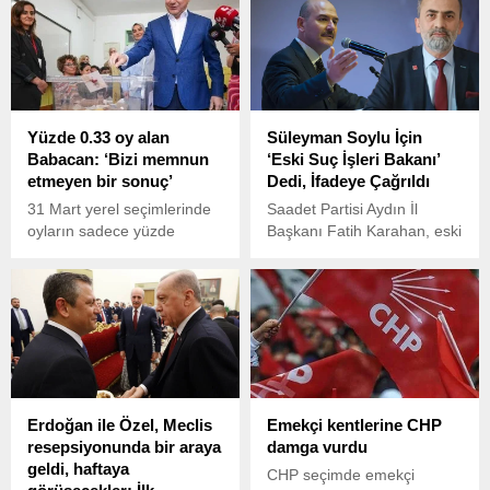
Yüzde 0.33 oy alan
Süleyman Soylu İçin
Babacan: ‘Bizi memnun
‘Eski Suç İşleri Bakanı’
etmeyen bir sonuç’
Dedi, İfadeye Çağrıldı
31 Mart yerel seçimlerinde
Saadet Partisi Aydın İl
oyların sadece yüzde
Başkanı Fatih Karahan, eski
0.33’ünü alan DEVA Partisi
İçişleri Bakanı ve AKP
Genel Başkanı Ali Babacan,
İstanbul Milletvekili
“Partimiz adına bizi
Süleyman Soylu hakkında
memnun etmeyen bir sonuç
yaptığı bir paylaşım
elde ettik” dedi.
nedeniyle ifadeye
çağrıldığını duyurdu.
Erdoğan ile Özel, Meclis
Emekçi kentlerine CHP
resepsiyonunda bir araya
damga vurdu
geldi, haftaya
CHP seçimde emekçi