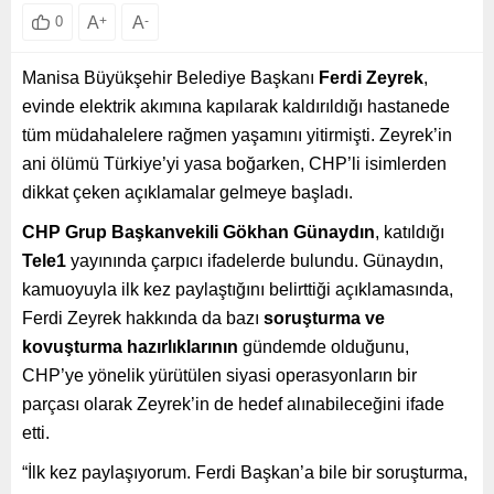
A
+
A
-
0
Manisa Büyükşehir Belediye Başkanı
Ferdi Zeyrek
,
evinde elektrik akımına kapılarak kaldırıldığı hastanede
tüm müdahalelere rağmen yaşamını yitirmişti. Zeyrek’in
ani ölümü Türkiye’yi yasa boğarken, CHP’li isimlerden
dikkat çeken açıklamalar gelmeye başladı.
CHP Grup Başkanvekili Gökhan Günaydın
, katıldığı
Tele1
yayınında çarpıcı ifadelerde bulundu. Günaydın,
kamuoyuyla ilk kez paylaştığını belirttiği açıklamasında,
Ferdi Zeyrek hakkında da bazı
soruşturma ve
kovuşturma hazırlıklarının
gündemde olduğunu,
CHP’ye yönelik yürütülen siyasi operasyonların bir
parçası olarak Zeyrek’in de hedef alınabileceğini ifade
etti.
“İlk kez paylaşıyorum. Ferdi Başkan’a bile bir soruşturma,