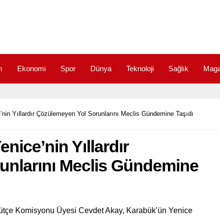
m
Ekonomi
Spor
Dünya
Teknoloji
Sağlık
Maga
’nin Yıllardır Çözülemeyen Yol Sorunlarını Meclis Gündemine Taşıdı
nice’nin Yıllardır
unlarını Meclis Gündemine
ütçe Komisyonu Üyesi Cevdet Akay, Karabük’ün Yenice