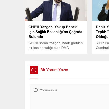
CHP’li Yazgan, Yakup Bebek
Deniz Y
İçin Sağlık Bakanlığı’na Çağrıda
Tepki: “
Bulundu
Olduğun
CHP’li Baran Yazgan, nadir görülen
CHP Par
bir kas hastalığı olan DMD
Cumhurb
(Duchenne Musküler Distrofi) ile
Erdoğan’
mücadele eden Yakup Çınar bebek
yaptığı C
için seslendi.
sert bir 
Bir Yorum Yazın