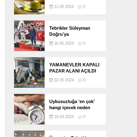
etkileri!
12.05.2024
0
Tebrikler Süleyman
Doğru’ya
16.05.2024
0
YAMANEVLER KAPALI
PAZAR ALANI AÇILDI
02.05.2024
0
Uykusuzluğa ‘en çok’
hangi içecek neden
oluyor?
18.04.2024
0