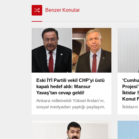
Benzer Konular
Eski İYİ Partili vekil CHP’yi üstü
‘Cumhur
kapalı hedef aldı: Mansur
Projesi
Yavaş’tan cevap geldi!
İktidar
Konut F
Ankara milletvekili Yüksel Arslan’ın,
sosyal medyadan yaptığı paylaşım,
İktidarı
CHP'yi hedef aldığı yönünde
“Cumhuri
yorumlandı. Söz konusu paylaşıma
sosyal k
Ankara Büyükşehir Belediyesi
tanıtılan 
Başkanı Mansur Yavaş cevap verdi.
projeleri
yaşandı.