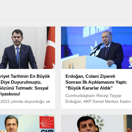
iyet Tarihinin En Büyük
Erdoğan, Colani Ziyareti
’ Diye Duyurulmuştu,
Sonrası İlk Açıklamasını Yaptı:
 Sözünü Tutmadı: Sosyal
“Büyük Kararlar Aldık”
iyaskosu!
Cumhurbaşkanı Recep Tayyip
n 2022 yılında duyurduğu ve
Erdoğan, AKP Genel Merkez Kadın
yet tarihinin en büyük
Kolları 7. Olağan Kongresi’nde
onut projesi” olarak
konuştu.
‘İlk Evim’, ‘İlk İşyerim’
nde büyük hayal kırıklığı