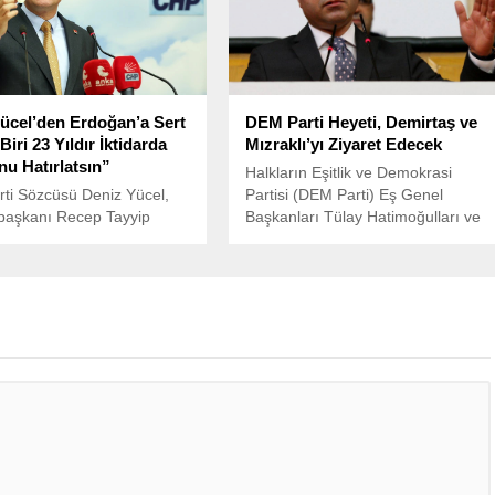
ücel’den Erdoğan’a Sert
DEM Parti Heyeti, Demirtaş ve
Biri 23 Yıldır İktidarda
Mızraklı’yı Ziyaret Edecek
u Hatırlatsın”
Halkların Eşitlik ve Demokrasi
ti Sözcüsü Deniz Yücel,
Partisi (DEM Parti) Eş Genel
aşkanı Recep Tayyip
Başkanları Tülay Hatimoğulları ve
ın AKP grup toplantısında
Tuncer Bakırhan, Kandıra
HP’ye yönelik eleştirilerine
Cezaevi’nde tutulan önceki dönem
yanıt verdi.
HDP Eş Genel Başkanı Figen
Yüksekdağ ile milletvekili Semra
Güzel’i ziyaret etti.