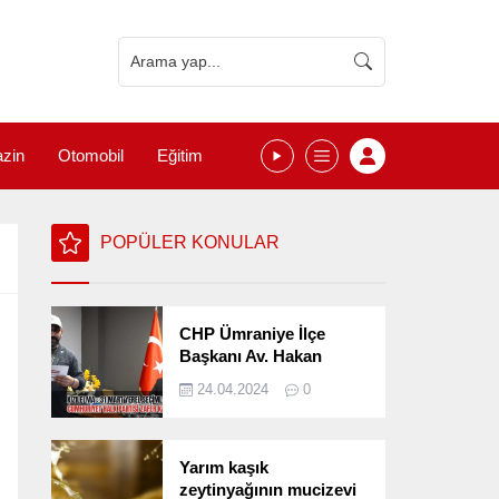
zin
Otomobil
Eğitim
POPÜLER KONULAR
CHP Ümraniye İlçe
Başkanı Av. Hakan
Kızılelma 31 Mart Yerel
24.04.2024
0
Seçimlerini
Değerlendirdi
Yarım kaşık
zeytinyağının mucizevi