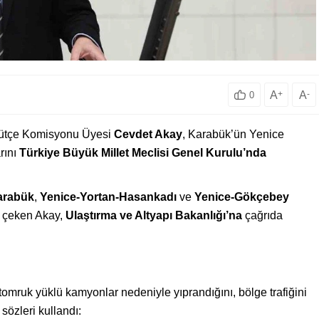
A
+
A
-
0
Bütçe Komisyonu Üyesi
Cevdet Akay
, Karabük’ün Yenice
rını
Türkiye Büyük Millet Meclisi Genel Kurulu’nda
arabük
,
Yenice-Yortan-Hasankadı
ve
Yenice-Gökçebey
t çeken Akay,
Ulaştırma ve Altyapı Bakanlığı’na
çağrıda
 tomruk yüklü kamyonlar nedeniyle yıprandığını, bölge trafiğini
sözleri kullandı: