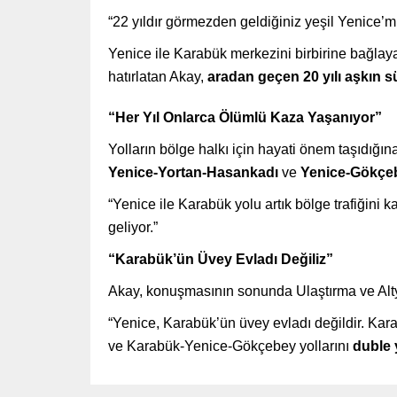
“22 yıldır görmezden geldiğiniz yeşil Yenice’mi
Yenice ile Karabük merkezini birbirine bağla
hatırlatan Akay,
aradan geçen 20 yılı aşkın s
“Her Yıl Onlarca Ölümlü Kaza Yaşanıyor”
Yolların bölge halkı için hayati önem taşıdığı
Yenice-Yortan-Hasankadı
ve
Yenice-Gökçeb
“Yenice ile Karabük yolu artık bölge trafiğini
geliyor.”
“Karabük’ün Üvey Evladı Değiliz”
Akay, konuşmasının sonunda Ulaştırma ve Altya
“Yenice, Karabük’ün üvey evladı değildir. Ka
ve Karabük-Yenice-Gökçebey yollarını
duble 