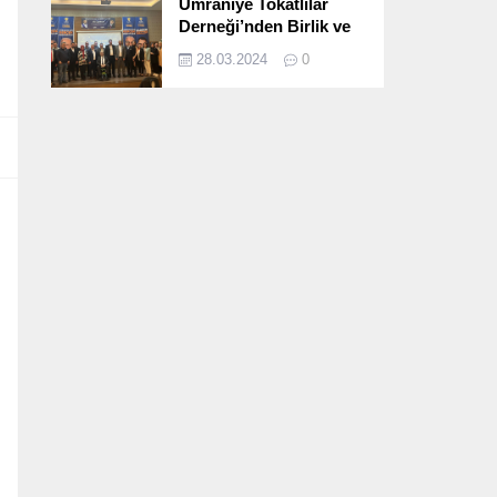
Ümraniye Tokatlılar
Derneği’nden Birlik ve
Beraberlik Dolu İftar
28.03.2024
0
Programı