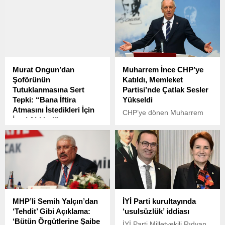
yansıdı.
CHP Genel Başkan
Yardımcısı Yankı Bağcıoğlu,
yanlış ekonomik politikalar
ve askeri personele
sağlanan sosyal
imkânlardaki gerilemeler
sonucu TSK personeli
Murat Ongun’dan
Muharrem İnce CHP’ye
içerisinde barınma sorunu
Şoförünün
Katıldı, Memleket
yaşayan önemli bir
Tutuklanmasına Sert
Partisi’nde Çatlak Sesler
çoğunluğun olduğunu
Tepki: “Bana İftira
Yükseldi
söyledi.
Atmasını İstedikleri İçin
CHP’ye dönen Muharrem
İçeri Aldılar!”
İnce, Memleket Partililere
İstanbul Büyükşehir
“CHP’ye katılın” çağrısı
Belediyesi (İBB) iştiraki
yaptı. Ancak partide bir grup
Medya A.Ş. Yönetim Kurulu
yoluna devam etme kararı
Başkanı Murat Ongun,
aldı. Kurultay 19-20
İBB’ye yönelik devam eden
Temmuz’da yapılacak.
operasyonlar kapsamında
tutuklanan ulaşım görevlisi
MHP’li Semih Yalçın’dan
İYİ Parti kurultayında
Kadir Öztürk’ün cezaevine
‘Tehdit’ Gibi Açıklama:
‘usulsüzlük’ iddiası
konulmasına sert tepki
‘Bütün Örgütlerine Şaibe
gösterdi.
İYİ Parti Milletvekili Rıdvan