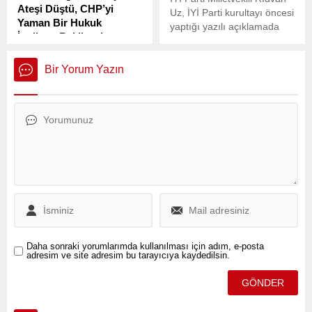
Ateşi Düştü, CHP’yi
Uz, İYİ Parti kurultayı öncesi
Yaman Bir Hukuk
yaptığı yazılı açıklamada
İmtihanı Bekliyor’
delege listesinde
Milliyetçi Hareket Partisi
usulsüzlükler yapıldığını
(MHP) Genel Başkan
iddia etti. Uz, Bu talihsiz ve
Bir Yorum Yazın
Yardımcısı Semih Yalçın,
üzücü vaka karşısında
İstanbul Büyükşehir
hukuki girişimler gün içinde
Belediye (İBB) Başkanı
gerçekleştirilecektir dedi.
Ekrem İmamoğlu’nun
tutuklanmasının ardından
açıklamalarda bulundu.
Daha sonraki yorumlarımda kullanılması için adım, e-posta
adresim ve site adresim bu tarayıcıya kaydedilsin.