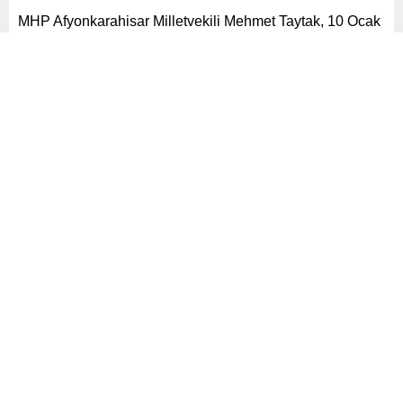
MHP Afyonkarahisar Milletvekili Mehmet Taytak, 10 Ocak
Çalışan Gazeteciler Günü programında yaptığı
konuşmada, terör örgütü PKK lideri Abdullah Öcalan’dan
“beyefendi” olarak bahsetti.
Paylaş
Tweetle
Gönder
ABONE OL