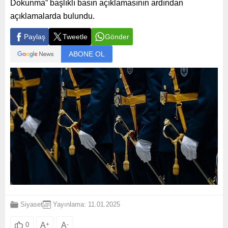
Dokunma” başlıklı basın açıklamasının ardından
açıklamalarda bulundu.
Paylaş
Tweetle
Gönder
ABONE OL
Siyaset
Yayınlama: 11.01.2025
A
+
A
-
0