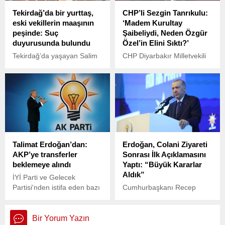
verildi.
Tekirdağ’da bir yurttaş,
CHP’li Sezgin Tanrıkulu:
eski vekillerin maaşının
‘Madem Kurultay
peşinde: Suç
Şaibeliydi, Neden Özgür
duyurusunda bulundu
Özel’in Elini Sıktı?’
Tekirdağ’da yaşayan Salim
CHP Diyarbakır Milletvekili
Koçak adlı vatandaş,
Sezgin Tanrıkulu, Ankara
seçimden önce 3 aylık
Cumhuriyet Başsavcılığı’nın
maaşı peşin alan, ancak
CHP’nin 38. Olağan
yeniden vekil olamayan 310
Kurultayı hakkındaki “para
isim hakkında suç
karşılığı oy kullandırıldığı”
duyurusunda bulundu.
iddialarıyla ilgili başlattığı
Salim Koçak, “Milletin
soruşturmayı eleştirerek
verdiği vekaleti kötüye
dikkat çeken bir açıklama
Talimat Erdoğan’dan:
Erdoğan, Colani Ziyareti
kullanmak başlı başına
yaptı.
AKP’ye transferler
Sonrası İlk Açıklamasını
suçtur. Buna kimsenin hakkı
beklemeye alındı
Yaptı: “Büyük Kararlar
yoktur” dedi.
Aldık”
İYİ Parti ve Gelecek
Partisi'nden istifa eden bazı
Cumhurbaşkanı Recep
isimlerin AKP'ye geçmek
Tayyip Erdoğan, AKP Genel
istediği öne sürülüyor.
Merkez Kadın Kolları 7.
Ancak AKP'li
Olağan Kongresi’nde
Bir Yorum Yazın