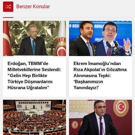
Benzer Konular
Erdoğan, TBMM’de
Ekrem İmamoğlu’ndan
Milletvekillerine Seslendi:
Rıza Akpolat’ın Gözaltına
“Gelin Hep Birlikte
Alınmasına Tepki:
Türkiye Düşmanlarını
‘Başkanımızın
Hüsrana Uğratalım”
Yanındayız!’
Cumhurbaşkanı ve AKP
İstanbul Cumhuriyet
Genel Başkanı Recep
Başsavcılığı tarafından
Tayyip Erdoğan, TBMM’de
yürütülen “ihale yolsuzluğu”
düzenlenen iftar
soruşturması kapsamında,
programında
Beşiktaş Belediye Başkanı
milletvekilleriyle bir araya
Rıza Akpolat dahil 47 kişi
geldi.
hakkında gözaltı kararı