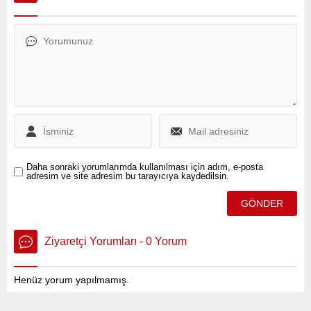
Cumhurbaşkanı Recep
konuştu.
Tayyip Erdoğan'ın bu
konuda aceleci
davranılmaması gerektiğini
belirttiği ifade ediliyor.
Daha sonraki yorumlarımda kullanılması için adım, e-posta
adresim ve site adresim bu tarayıcıya kaydedilsin.
Ziyaretçi Yorumları - 0 Yorum
Henüz yorum yapılmamış.