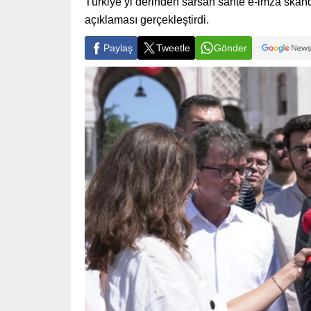
Türkiye’yi derinden sarsan sahte e-imza skand
açıklaması gerçekleştirdi.
Paylaş
Tweetle
Gönder