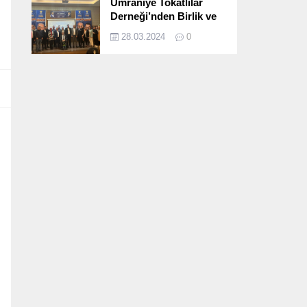
Ümraniye Tokatlılar
Derneği’nden Birlik ve
Beraberlik Dolu İftar
28.03.2024
0
Programı