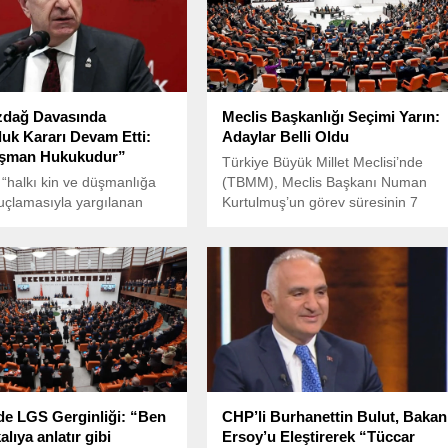
zdağ Davasında
Meclis Başkanlığı Seçimi Yarın:
luk Kararı Devam Etti:
Adaylar Belli Oldu
şman Hukukudur”
Türkiye Büyük Millet Meclisi’nde
e “halkı kin ve düşmanlığa
(TBMM), Meclis Başkanı Numan
suçlamasıyla yargılanan
Kurtulmuş’un görev süresinin 7
tisi lideri Ümit Özdağ, ilk
Haziran’da sona erecek olması
ında siyasi gerekçelerle
nedeniyle 3 Haziran Pazartesi günü
olduğunu savundu.
yeni başkanın belirlenmesi için
, 142 gündür cezaevinde
seçim yapılacak.
Özdağ’ın tutukluluğunun
 karar verdi.
e LGS Gerginliği: “Ben
CHP’li Burhanettin Bulut, Bakan
alıya anlatır gibi
Ersoy’u Eleştirerek “Tüccar