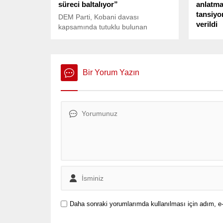
süreci baltalıyor”
anlatma
tansiyo
DEM Parti, Kobani davası
verildi
kapsamında tutuklu bulunan
siyasetçilerin tahliye taleplerinin
Türkiye 
reddedilmesine tepki gösterdi. Parti
(TBMM) 
açıklamasında, “Yoldaşlarımızın
Geçiş Si
serbest bırakılması sadece
yapılan 
Bir Yorum Yazın
hukukun değil, Barış ve Demokratik
tartışma
Toplum Sürecinin de bir gereğidir”
denildi.
Daha sonraki yorumlarımda kullanılması için adım, e-