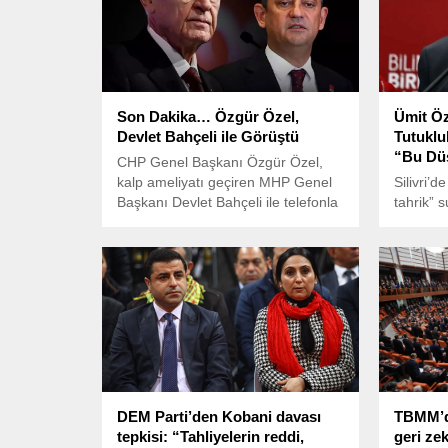
Son Dakika… Özgür Özel,
Ümit Ö
Devlet Bahçeli ile Görüştü
Tutuklu
“Bu Dü
CHP Genel Başkanı Özgür Özel,
kalp ameliyatı geçiren MHP Genel
Silivri’d
Başkanı Devlet Bahçeli ile telefonla
tahrik” 
görüştü ve geçmiş olsun
Zafer Par
dileklerinde bulundu.
duruşmas
tutuklu 
Mahkeme
bulunan 
devamına
DEM Parti’den Kobani davası
TBMM’d
tepkisi: “Tahliyelerin reddi,
geri zek