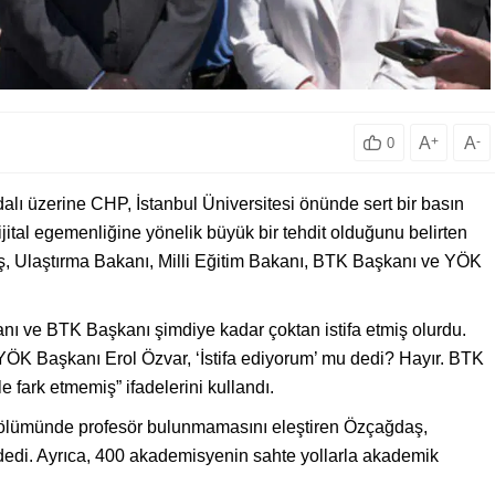
A
+
A
-
0
alı üzerine CHP, İstanbul Üniversitesi önünde sert bir basın
jital egemenliğine yönelik büyük bir tehdit olduğunu belirten
 Ulaştırma Bakanı, Milli Eğitim Bakanı, BTK Başkanı ve YÖK
nı ve BTK Başkanı şimdiye kadar çoktan istifa etmiş olurdu.
 YÖK Başkanı Erol Özvar, ‘İstifa ediyorum’ mu dedi? Hayır. BTK
 fark etmemiş” ifadelerini kullandı.
bölümünde profesör bulunmamasını eleştiren Özçağdaş,
ar” dedi. Ayrıca, 400 akademisyenin sahte yollarla akademik