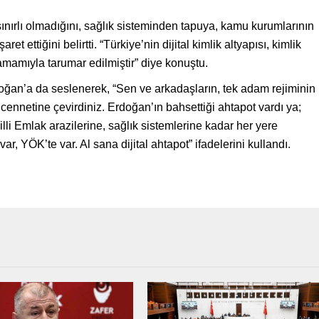
nırlı olmadığını, sağlık sisteminden tapuya, kamu kurumlarının
et ettiğini belirtti. “Türkiye’nin dijital kimlik altyapısı, kimlik
mamıyla tarumar edilmiştir” diye konuştu.
n’a da seslenerek, “Sen ve arkadaşların, tek adam rejiminin
n cennetine çevirdiniz. Erdoğan’ın bahsettiği ahtapot vardı ya;
illi Emlak arazilerine, sağlık sistemlerine kadar her yere
ar, YÖK’te var. Al sana dijital ahtapot” ifadelerini kullandı.