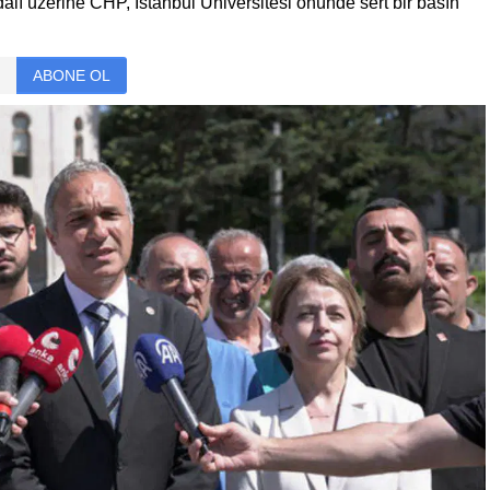
alı üzerine CHP, İstanbul Üniversitesi önünde sert bir basın
ABONE OL