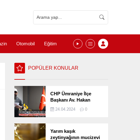
zin
Otomobil
Eğitim
POPÜLER KONULAR
CHP Ümraniye İlçe
Başkanı Av. Hakan
Kızılelma 31 Mart Yerel
24.04.2024
0
Seçimlerini
Değerlendirdi
Yarım kaşık
zeytinyağının mucizevi