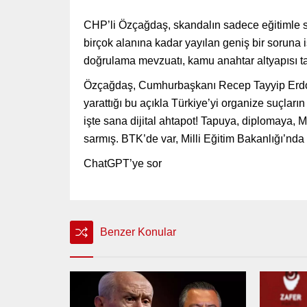
CHP’li Özçağdaş, skandalın sadece eğitimle sı
birçok alanına kadar yayılan geniş bir soruna işar
doğrulama mevzuatı, kamu anahtar altyapısı ta
Özçağdaş, Cumhurbaşkanı Recep Tayyip Erdoğa
yarattığı bu açıkla Türkiye’yi organize suçları
işte sana dijital ahtapot! Tapuya, diplomaya, M
sarmış. BTK’de var, Milli Eğitim Bakanlığı’nda v
ChatGPT’ye sor
Benzer Konular