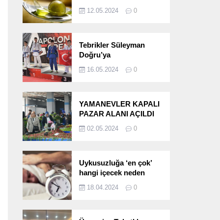
etkileri!
12.05.2024
0
Tebrikler Süleyman
Doğru’ya
16.05.2024
0
YAMANEVLER KAPALI
PAZAR ALANI AÇILDI
02.05.2024
0
Uykusuzluğa ‘en çok’
hangi içecek neden
oluyor?
18.04.2024
0