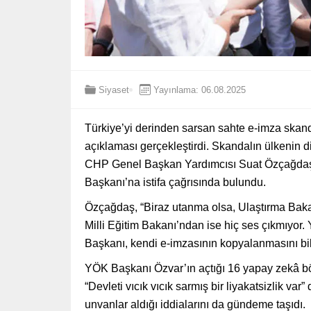
Siyaset
Yayınlama: 06.08.2025
Türkiye’yi derinden sarsan sahte e-imza skand
açıklaması gerçekleştirdi. Skandalın ülkenin di
CHP Genel Başkan Yardımcısı Suat Özçağdaş,
Başkanı’na istifa çağrısında bulundu.
Özçağdaş, “Biraz utanma olsa, Ulaştırma Baka
Milli Eğitim Bakanı’ndan ise hiç ses çıkmıyor.
Başkanı, kendi e-imzasının kopyalanmasını bile
YÖK Başkanı Özvar’ın açtığı 16 yapay zekâ 
“Devleti vıcık vıcık sarmış bir liyakatsizlik v
unvanlar aldığı iddialarını da gündeme taşıdı.