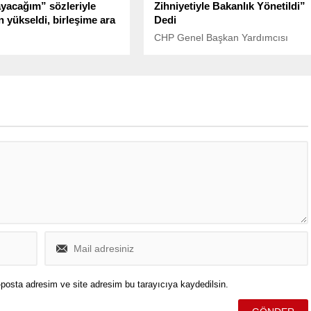
yacağım” sözleriyle
Zihniyetiyle Bakanlık Yönetildi”
n yükseldi, birleşime ara
Dedi
CHP Genel Başkan Yardımcısı
Büyük Millet Meclisi
Burhanettin Bulut, Bolu’daki yangın
Genel Kurulu’nda “Liselere
sonrası yetki tartışmalarına dahil
stemi (LGS)” üzerine
olan Kültür ve Turizm Bakanı
açıklamalar sert
Mehmet Nuri Ersoy’un bakanlık
lara neden oldu.
dönemine ilişkin sert eleştirilerde
bulundu.
posta adresim ve site adresim bu tarayıcıya kaydedilsin.