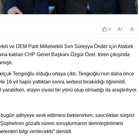
A
+
A
-
0
i ve DEM Parti Milletvekili Sırrı Süreyya Önder için Atatürk
na katılan CHP Genel Başkanı Özgür Özel, tören çıkışında
mıştı.
 Selçuk Tengioğlu olduğu ortaya çıktı. Tengioğlu’nun daha önce
e 16 yıl hapis yattıktan sonra serbest bırakıldığı öğrenildi.
aratırken, olayın siyasi bir yönü olup olmadığı da araştırılıyor.
 bugün adliyeye sevk edilmesi beklenirken, savcılıktan sürpriz
“Şüphelinin gözaltı süresi soruşturmanın derinleştirilmesi
elerden bilgi verilecektir” denildi.