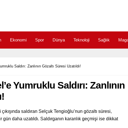
m
Ekonomi
Spor
Dünya
Teknoloji
Sağlık
Maga
mruklu Saldırı: Zanlının Gözaltı Süresi Uzatıldı!
’e Yumruklu Saldırı: Zanlının
ı!
ıkışında saldıran Selçuk Tengioğlu’nun gözaltı süresi,
r gün daha uzatıldı. Saldırganın karanlık geçmişi ise dikkat