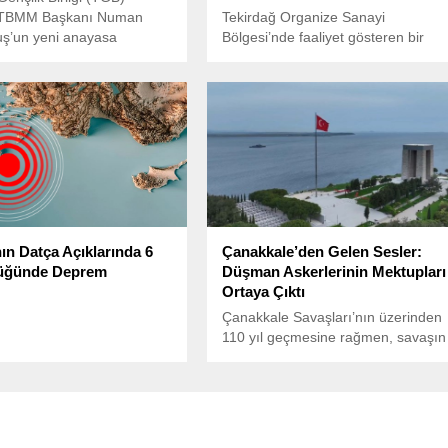
, TBMM Başkanı Numan
Tekirdağ Organize Sanayi
uş’un yeni anayasa
Bölgesi’nde faaliyet gösteren bir
erine ilişkin DEM Parti ile
ilaç fabrikasında küçük çaplı bir
ini Türkiye Büyük Millet
patlama meydana geldi.
önünde protesto etti.
Büyük Millet Meclisi önünde
TGB üyeleri, dövizler ve
raklarıyla “Terörle Anayasa
azdı. Yaptıkları protestoyu
ti-Numan Kurtulmuş
sinden hemen sonra
Gençlik...
ın Datça Açıklarında 6
Çanakkale’den Gelen Sesler:
üğünde Deprem
Düşman Askerlerinin Mektupları
Ortaya Çıktı
Çanakkale Savaşları’nın üzerinden
110 yıl geçmesine rağmen, savaşın
ayrıntıları ve yaşananlar hakkında
yeni bilgiler gün yüzüne çıkmaya
devam ediyor.