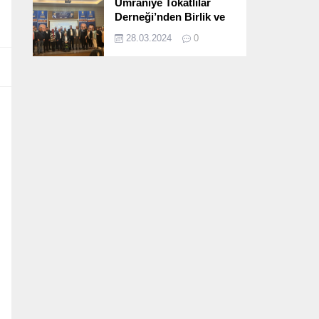
Ümraniye Tokatlılar
Derneği’nden Birlik ve
Beraberlik Dolu İftar
28.03.2024
0
Programı