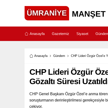
Anasayfa
Gazetemiz
Siyaset
Günde
Anasayfa
Gündem
CHP Lideri Özgür Özel’e Yu
CHP Lideri Özgür Özel
Gözaltı Süresi Uzatıld
CHP Genel Başkanı Özgür Özel’e anma töreni ç
soruşturmanın derinleştirilmesi gerekçesiyle bi
çekiyor.