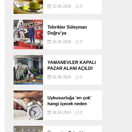
etkileri!
12.05.2024
0
Tebrikler Süleyman
Doğru’ya
16.05.2024
0
YAMANEVLER KAPALI
PAZAR ALANI AÇILDI
02.05.2024
0
Uykusuzluğa ‘en çok’
hangi içecek neden
oluyor?
18.04.2024
0