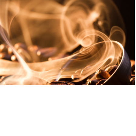
A
+
A
-
 05.05.2025 10:25
0
 emilimi üzerindeki potansiyel etkileriyle de dikkat çekmesi