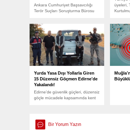
Ankara Cumhuriyet Başsavcılığı
üyeleri
Terör Suçları Soruşturma Bürosu
Kurtulm
tarafından yürütülen iki ayrı
görüşmel
soruşturma kapsamında, terör
görüşmes
örgütü IŞİD’e yönelik önemli bir
Meclisi 
operasyon başlatıldı.
Türkiye 
buluşan 
Türk bay
Olmaz” y
DEM Par
görüşme
Türkiye 
Yurda Yasa Dışı Yollarla Giren
Muğla’n
15 Düzensiz Göçmen Edirne’de
Büyükl
Yakalandı!
Edirne’de güvenlik güçleri, düzensiz
göçle mücadele kapsamında kent
genelindeki denetimlerini aralıksız
sürdürüyor.
Bir Yorum Yazın