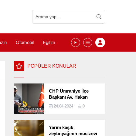
zin
Otomobil
Eğitim
POPÜLER KONULAR
CHP Ümraniye İlçe
Başkanı Av. Hakan
Kızılelma 31 Mart Yerel
24.04.2024
0
Seçimlerini
Değerlendirdi
Yarım kaşık
zeytinyağının mucizevi