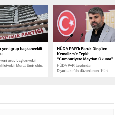
tası belirlemek amacıyla
dosyası kapsamında “Silahlı terör
lisi üyeleriyle yaptığı
örgütüne üye olma” suçundan 6 yıl
a, iktidarın artan baskıları
3 ay hapis cezası alması nedeniyle
a izlenecek stratejileri ele
İçişleri Bakanlığı tarafından
görevden uzaklaştırıldı.
 yeni grup başkanvekili
HÜDA PAR’lı Faruk Dinç’ten
du
Kemalizm’e Tepki:
“Cumhuriyete Meydan Okuma”
yeni grup başkanvekili
illetvekili Murat Emir oldu.
HÜDA PAR tarafından
Diyarbakır’da düzenlenen “Kürt
Meselesine İnsani Çözüm
Çalıştayı”nda, “ulus devlet
paradigmasının ve ırkçı/kavmiyetçi
bakışın terk edilmesi” gerektiği
savunulmuştu.