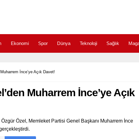
m
Ekonomi
Spor
Dünya
Teknoloji
Sağlık
Maga
 Muharrem İnce’ye Açık Davet!
l’den Muharrem İnce’ye Açık
 Özgür Özel, Memleket Partisi Genel Başkanı Muharrem İnce
erçekleştirdi.