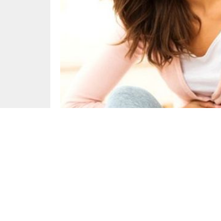
Yayınlama: 18.06.2025
Gıda zehirlenmesi, parazit, bakteri, virüs vey
sonucu ortaya çıkan yaygın ve ciddi bir sağlı
hazırlanan, kullanma tarihi geçmiş veya uygu