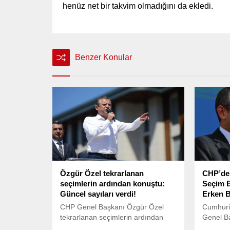
henüz net bir takvim olmadığını da ekledi.
Benzer Konular
Özgür Özel tekrarlanan
CHP’den
seçimlerin ardından konuştu:
Seçim B
Güncel sayıları verdi!
Erken B
CHP Genel Başkanı Özgür Özel
Cumhuriy
tekrarlanan seçimlerin ardından
Genel B
basın mensuplarına konuştu. Özel
partisini