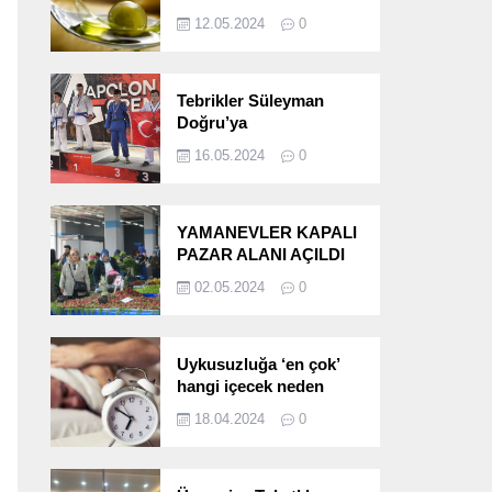
etkileri!
12.05.2024
0
Tebrikler Süleyman
Doğru’ya
16.05.2024
0
YAMANEVLER KAPALI
PAZAR ALANI AÇILDI
02.05.2024
0
Uykusuzluğa ‘en çok’
hangi içecek neden
oluyor?
18.04.2024
0