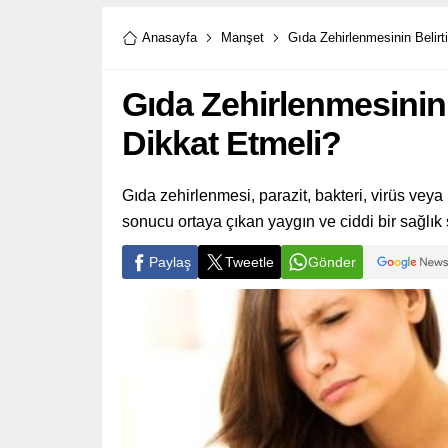
Anasayfa
Manşet
Gıda Zehirlenmesinin Belirti
Gıda Zehirlenmesinin B
Dikkat Etmeli?
Gıda zehirlenmesi, parazit, bakteri, virüs vey
sonucu ortaya çıkan yaygın ve ciddi bir sağlık
Paylaş
Tweetle
Gönder