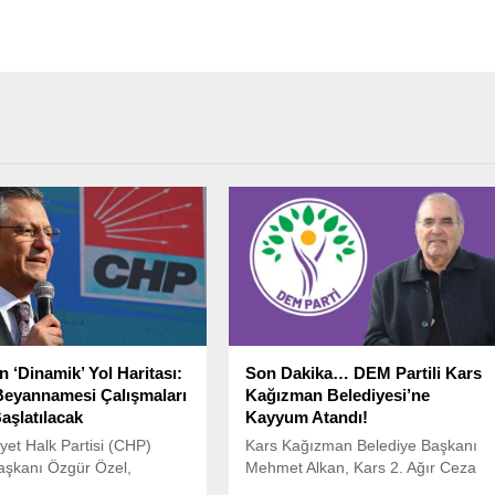
 ‘Dinamik’ Yol Haritası:
Son Dakika… DEM Partili Kars
eyannamesi Çalışmaları
Kağızman Belediyesi’ne
aşlatılacak
Kayyum Atandı!
et Halk Partisi (CHP)
Kars Kağızman Belediye Başkanı
aşkanı Özgür Özel,
Mehmet Alkan, Kars 2. Ağır Ceza
n geleceğiyle ilgili önemli bir
Mahkemesi’nin 2020/44 esas sayılı