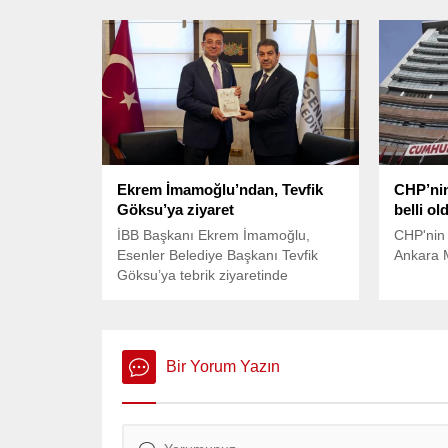
güncel sayıları vererek, CHP'nin
yol hari
belediye sayısı 409'dan 411'e
Parti Mec
çıkmıştır. 2 arkadaşımızı da
toplantıd
yürekten kutluyorum. Bundan sonra
karşısınd
411 belediyemizle birlikte
aldı.
milletimize hizmet
etmeye devam edeceğiz. ifadelerini
kullandı.
Ekrem İmamoğlu’ndan, Tevfik
CHP’nin
Göksu’ya ziyaret
belli ol
İBB Başkanı Ekrem İmamoğlu,
CHP'nin 
Esenler Belediye Başkanı Tevfik
Ankara M
Göksu’ya tebrik ziyaretinde
bulundu. Her ilçede, ilgili
bürokratlar eşliğinde toplantılar
yaptıklarını aktaran İmamoğlu,
“Çok da verimli, çok da paylaşımcı
Bir Yorum Yazın
geçiyor. Bundan dolayı çok
mutluyum. İstanbul'umuz, çok çok
önemli. Yaşamın kalbi bütün
Türkiye için. Atacağımız her iyi