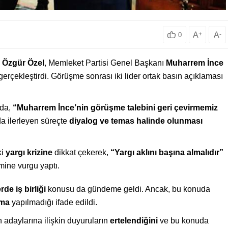
A
+
A
-
0
ı
Özgür Özel
, Memleket Partisi Genel Başkanı
Muharrem İnce
erçekleştirdi. Görüşme sonrası iki lider ortak basın açıklaması
ada,
“Muharrem İnce’nin görüşme talebini geri çevirmemiz
nda ilerleyen süreçte
diyalog ve temas halinde olunması
ki
yargı krizine
dikkat çekerek,
“Yargı aklını başına almalıdır”
mine vurgu yaptı.
de iş birliği
konusu da gündeme geldi. Ancak, bu konuda
şma
yapılmadığı ifade edildi.
adaylarına ilişkin duyuruların
ertelendiğini
ve bu konuda