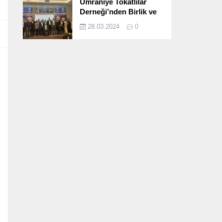
Ümraniye Tokatlılar
Derneği’nden Birlik ve
Beraberlik Dolu İftar
28.03.2024
0
Programı