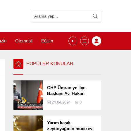
zin
Otomobil
Eğitim
POPÜLER KONULAR
CHP Ümraniye İlçe
Başkanı Av. Hakan
Kızılelma 31 Mart Yerel
24.04.2024
0
Seçimlerini
Değerlendirdi
Yarım kaşık
zeytinyağının mucizevi