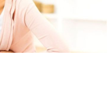
A
+
A
-
0
a kimyasal maddelerle kontamine olmuş gıdaların tüketilmesi
k sorunudur. Evde veya dışarıda hijyen kurallarına uyulmadan
n koşullarda saklanmayan besinler, gıda zehirlenmesine yol