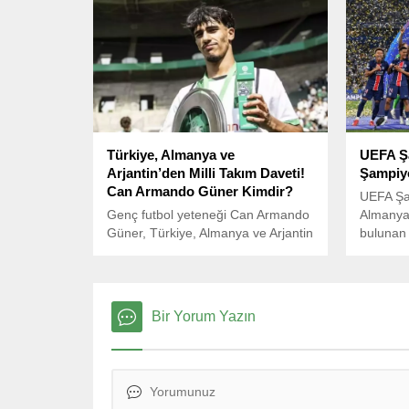
transferi Milan Skriniar’a övgüler
yağdırdı.
Türkiye, Almanya ve
UEFA Şa
Arjantin’den Milli Takım Daveti!
Şampiyo
Can Armando Güner Kimdir?
UEFA Şam
Genç futbol yeteneği Can Armando
Almanya
Güner, Türkiye, Almanya ve Arjantin
bulunan 
milli takımlarından davet alarak üç
ülke arasında milli takım tercihi
yapma sürecine girdi.
Bir Yorum Yazın