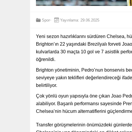
Spor
Yayınlama: 29.06.2025
Yeni sezon hazırlıklarını sürdüren Chelsea, h
Brighton’ın 22 yaşındaki Brezilyalı forveti Jo
kulvarlarda 30 maçta 10 gol ve 7 asistlik per
öğrenildi.
Brighton yönetiminin, Pedro’nun bonservis bed
seviyeye yakın teklifleri değerlendireceği ifad
belirtiliyor.
Çok yönlü oyun yapısıyla öne çıkan Joao Pedro;
alabiliyor. Başarılı performansı sayesinde Pre
Chelsea’nin hücum alternatiflerini güçlendirme
Transfer görüşmelerinin önümüzdeki günlerde 