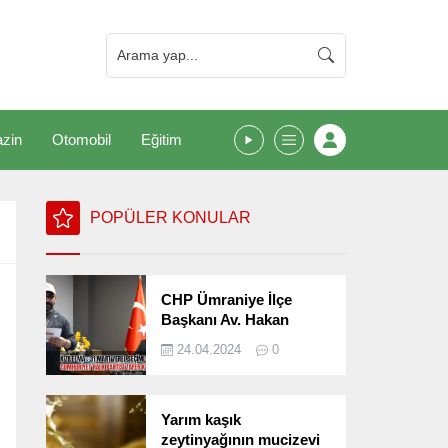
zin
Otomobil
Eğitim
POPÜLER KONULAR
CHP Ümraniye İlçe
Başkanı Av. Hakan
Kızılelma 31 Mart Yerel
24.04.2024
0
Seçimlerini
Değerlendirdi
Yarım kaşık
zeytinyağının mucizevi