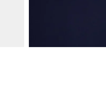
Spor
Yayınlama: 29.06.2025
Red Bull futbol organizasyonunda göreve geldi
Jürgen Klopp, 2025’te ilk kez düzenlenen
yen
net bir dille ortaya koydu. Eski Liverpool men