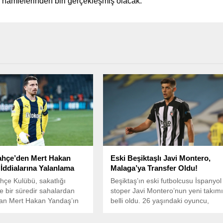
hamlelerinden biri gerçekleşmiş olacak.
ahçe’den Mert Hakan
Eski Beşiktaşlı Javi Montero,
İddialarına Yalanlama
Malaga’ya Transfer Oldu!
çe Kulübü, sakatlığı
Beşiktaş’ın eski futbolcusu İspanyol
e bir süredir sahalardan
stoper Javi Montero’nun yeni takım
lan Mert Hakan Yandaş’ın
belli oldu. 26 yaşındaki oyuncu,
rumuyla ilgili çıkan
İspanya 2. Ligi ekiplerinden Malaga
 sert bir dille yalanladı.
ile anlaşma sağladı.