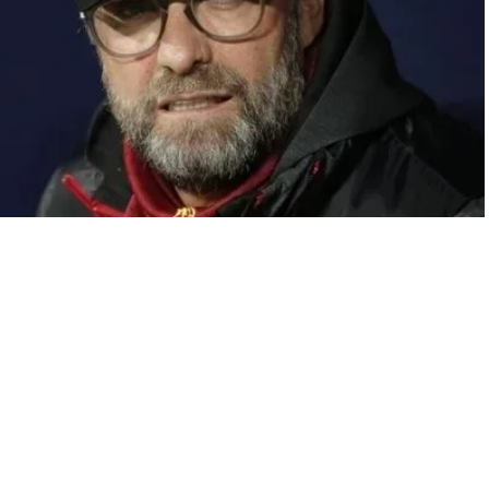
A
+
A
-
0
kten sonra futbol dünyasının en önemli isimlerinden biri olan
i formatlı FIFA Kulüpler Dünya Kupası
’na yönelik tepkisini
ajeri olan Alman teknik direktör, yoğun maç takviminin oyuncular