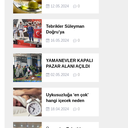
etkileri!
12.05.2024
0
Tebrikler Süleyman
Doğru’ya
16.05.2024
0
YAMANEVLER KAPALI
PAZAR ALANI AÇILDI
02.05.2024
0
Uykusuzluğa ‘en çok’
hangi içecek neden
oluyor?
18.04.2024
0