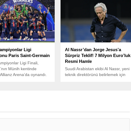
mpiyonlar Ligi
Al Nassr’dan Jorge Jesus’a
nu Paris Saint-Germain
Sürpriz Teklif! 7 Milyon Euro’luk
Resmi Hamle
piyonlar Ligi Finali,
’nın Münih kentinde
Suudi Arabistan ekibi Al Nassr, yeni
Allianz Arena’da oynandı.
teknik direktörünü belirlemek için
çalışmalarını sürdürürken, dikkat
çeken bir isme resmi teklif sundu.
Arriyadiyah gazetesinin haberine
göre, kulüp yetkilileri, geçtiğimiz
günlerde Al Hilal’den ayrılan Jorge
Jesus ile temasa geçti.