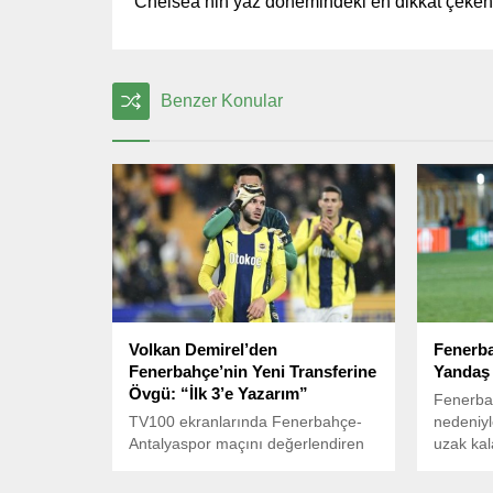
Chelsea’nin yaz dönemindeki en dikkat çeken 
Benzer Konular
Volkan Demirel’den
Fenerb
Fenerbahçe’nin Yeni Transferine
Yandaş 
Övgü: “İlk 3’e Yazarım”
Fenerbah
TV100 ekranlarında Fenerbahçe-
nedeniyl
Antalyaspor maçını değerlendiren
uzak ka
eski Fenerbahçe kalecisi Volkan
sağlık du
Demirel, sarı-lacivertlilerin yeni
iddiaları