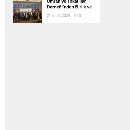
Ümraniye Tokatlılar
Derneği’nden Birlik ve
Beraberlik Dolu İftar
28.03.2024
0
Programı