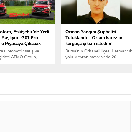
ors, Eskişehir’de Yerli
Orman Yangını Şüphelisi
 Başlıyor: G01 Pro
Tutuklandı: “Ortam karışsın,
le Piyasaya Çıkacak
kargaşa çıksın istedim”
rası otomotiv satış ve
Bursa’nın Orhaneli ilçesi Harmancı
şirketi ATMO Group,
yolu Meyran mevkisinde 26
 pazarında SWM Motors
Temmuz’da çıkan orman yangınına
la yerli üretime geçiyor.
ilişkin gözaltına alınan Ufuk Aytekin
tutuklandı.