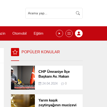
zin
Otomobil
Eğitim
POPÜLER KONULAR
CHP Ümraniye İlçe
Başkanı Av. Hakan
Kızılelma 31 Mart Yerel
24.04.2024
0
Seçimlerini
Değerlendirdi
Yarım kaşık
zeytinyağının mucizevi