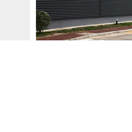
Yayınlama: 18.05.2025
Çin otomobil devi BYD, Avrupa’daki merkezin
Chuanfu, Budapeşte’de düzenlenen basın toplan
ve yerelleştirilmiş model geliştirme olmak üzere
Macaristan Başbakanı Viktor Orban ile yapılan
sağlayacağı ifade edildi. BYD, daha önce 201
üretim tesisini açmış, şu anda ise elektrikli otom
Şirket, 2030 yılına kadar otomobillerinin yarıs