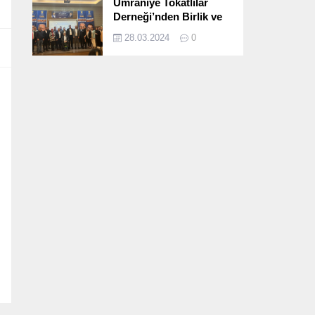
Ümraniye Tokatlılar
Derneği’nden Birlik ve
Beraberlik Dolu İftar
28.03.2024
0
Programı