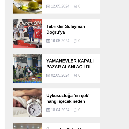
etkileri!
12.05.2024
0
Tebrikler Süleyman
Doğru’ya
16.05.2024
0
YAMANEVLER KAPALI
PAZAR ALANI AÇILDI
02.05.2024
0
Uykusuzluğa ‘en çok’
hangi içecek neden
oluyor?
18.04.2024
0