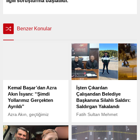
ilgili soruşturma başlatıldı.
Benzer Konular
Kemal Başar’dan Azra
İşten Çıkarılan
Akın İsyanı: “Şimdi
Çalışandan Belediye
Yollarımız Gerçekten
Başkanına Silahlı Saldırı:
Ayrıldı”
Saldırgan Yakalandı
Azra Akın, geçtiğimiz
Fatih Sultan Mehmet
haftalarda sahneye
Bulvarı’nda dün akşam
döndüğü “Kaktüs Çiçeği”
saatlerinde şok edici bir olay
adlı tiyatro oyunuyla tekrar
meydana geldi.
sahnede yer almaya