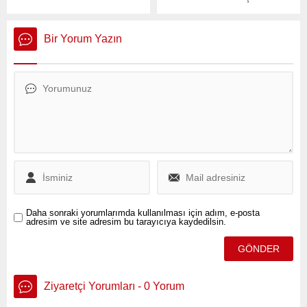
İçişleri Bakanlığı, İstanbul
bağlı Kurbağa
Büyükşehir Belediye (İBB)
Mahallesi’nde yalnız
Başkanı Ekrem İmamoğlu
yaşayan 60 yaşındaki
Bir Yorum Yazın
ve Beylikdüzü Belediye
Mehmet Kılıç’ın evinde
Başkanı Mehmet Murat
yangın çıktı.
Çalık’ın görevden
uzaklaştırıldığını
duyurmuştu.
Daha sonraki yorumlarımda kullanılması için adım, e-posta
adresim ve site adresim bu tarayıcıya kaydedilsin.
Ziyaretçi Yorumları - 0 Yorum