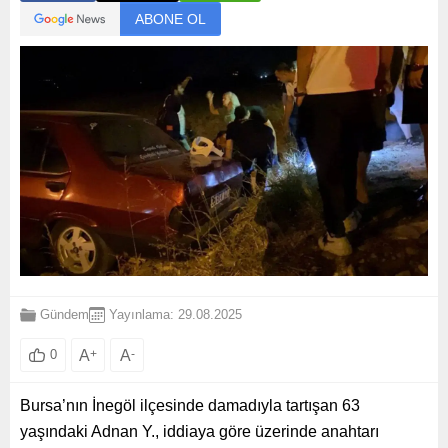
ABONE OL
Gündem
Yayınlama: 29.08.2025
A
+
A
-
0
Bursa’nın İnegöl ilçesinde damadıyla tartışan 63
yaşındaki Adnan Y., iddiaya göre üzerinde anahtarı