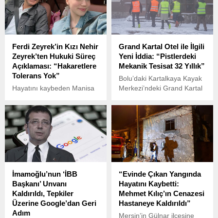
başlamıştı.
Ferdi Zeyrek’in Kızı Nehir
Grand Kartal Otel ile İlgili
Zeyrek’ten Hukuki Süreç
Yeni İddia: “Pistlerdeki
Açıklaması: “Hakaretlere
Mekanik Tesisat 32 Yıllık”
Tolerans Yok”
Bolu’daki Kartalkaya Kayak
Hayatını kaybeden Manisa
Merkezi’ndeki Grand Kartal
Büyükşehir Belediye
Otel’de 78 kişinin hayatını
Başkanı Ferdi Zeyrek’in kızı
kaybettiği, 50 kişinin
Nehir Zeyrek, sosyal
yaralandığı yangının
medyada kendisine yönelik
ardından dikkat çeken bir
yapılan hakaret ve iftiralara
iddia ortaya atıldı.
karşı hukuki yollara
başvurulduğunu duyurdu.
İmamoğlu’nun ‘İBB
“Evinde Çıkan Yangında
Başkanı’ Unvanı
Hayatını Kaybetti:
Kaldırıldı, Tepkiler
Mehmet Kılıç’ın Cenazesi
Üzerine Google’dan Geri
Hastaneye Kaldırıldı”
Adım
Mersin’in Gülnar ilçesine