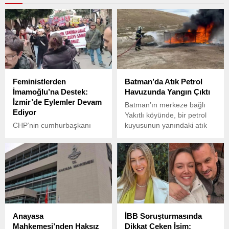
Feministlerden
Batman’da Atık Petrol
İmamoğlu’na Destek:
Havuzunda Yangın Çıktı
İzmir’de Eylemler Devam
Batman’ın merkeze bağlı
Ediyor
Yakıtlı köyünde, bir petrol
CHP’nin cumhurbaşkanı
kuyusunun yanındaki atık
adayı ve İstanbul
petrol havuzunda öğle
Büyükşehir Belediye
saatlerinde yangın
Başkanı Ekrem
meydana geldi.
İmamoğlu’nun gözaltına
alınarak tutuklanmasının
ardından başlayan
protestolar İzmir’de 10.
gününe girdi.
Anayasa
İBB Soruşturmasında
Mahkemesi’nden Haksız
Dikkat Çeken İsim: