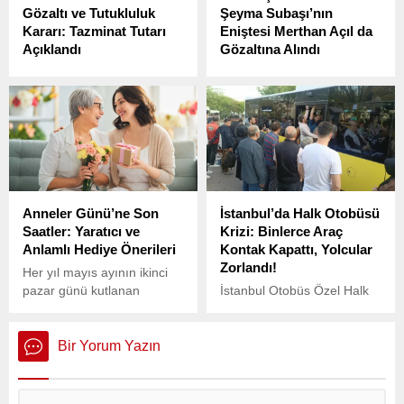
Gözaltı ve Tutukluluk
Şeyma Subaşı’nın
Kararı: Tazminat Tutarı
Eniştesi Merthan Açıl da
Açıklandı
Gözaltına Alındı
Anayasa Mahkemesi,
İstanbul Büyükşehir
haksız gözaltı ve tutukluluk
Belediye Başkanı Ekrem
durumlarında ödenecek
İmamoğlu ve 100’den fazla
tazminat tutarlarını açıkladı.
kişi, bu sabah
gerçekleştirilen şafak
operasyonuyla gözaltına
alındı. Gözaltı listesinde
gazeteciler ve iş
Anneler Günü’ne Son
İstanbul’da Halk Otobüsü
insanlarının yanı sıra, Acun
Saatler: Yaratıcı ve
Krizi: Binlerce Araç
Ilıcalı’nın eski eşi Şeyma
Anlamlı Hediye Önerileri
Kontak Kapattı, Yolcular
Subaşı’nın kız kardeşi
Zorlandı!
Kübra Subaşı ile evli olan
Her yıl mayıs ayının ikinci
Merthan Açıl’ın da yer aldığı
pazar günü kutlanan
İstanbul Otobüs Özel Halk
öğrenildi.
Anneler Günü, bu yıl 12
Otobüsü Sahipleri ve
Mayıs Pazar gününe denk
İşletmecileri Esnaf
geliyor.
Odası’nın açıklamasına
Bir Yorum Yazın
göre, İBB ile imzalanan
sözleşmeye rağmen
yaklaşık 4 yıldır düzensiz ve