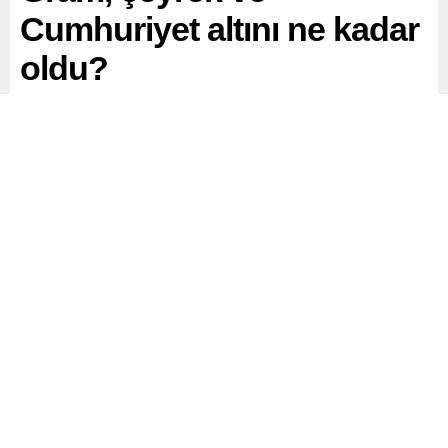
Cumhuriyet altını ne kadar
oldu?
25 Ağustos 2025 Pazartesi günü itibarıyla Türkiye’de altın
fiyatları geriledi. ABD Merkez Bankası (Fed) Başkanı
Jerome Powell’ın verdiği faiz indirimi sinyalleri sonrası
küresel piyasalarda doların güçlenmesi, altına olan talebi
etkiledi.
Paylaş
Tweetle
Gönder
ABONE OL