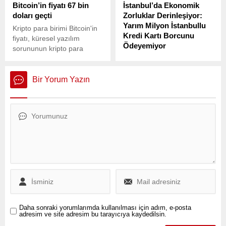
Bitcoin’in fiyatı 67 bin
İstanbul’da Ekonomik
doları geçti
Zorluklar Derinleşiyor:
Yarım Milyon İstanbullu
Kripto para birimi Bitcoin'in
Kredi Kartı Borcunu
fiyatı, küresel yazılım
Ödeyemiyor
sorununun kripto para
ağlarını etkilememesi
İstanbul Planlama Ajansı
üzerine 67 bin doların
(İPA) tarafından yayımlanan
üzerine çıktı.
İstanbul Barometresi Ocak
Bir Yorum Yazın
2025 raporu, şehrin
ekonomik durumu hakkında
çarpıcı veriler sunuyor.
Daha sonraki yorumlarımda kullanılması için adım, e-posta
adresim ve site adresim bu tarayıcıya kaydedilsin.