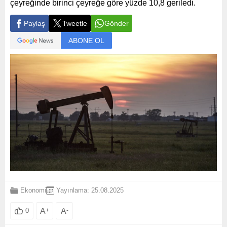
çeyreğinde birinci çeyreğe göre yüzde 10,8 geriledi.
Paylaş
Tweetle
Gönder
ABONE OL
Ekonomi
Yayınlama: 25.08.2025
A
+
A
-
0