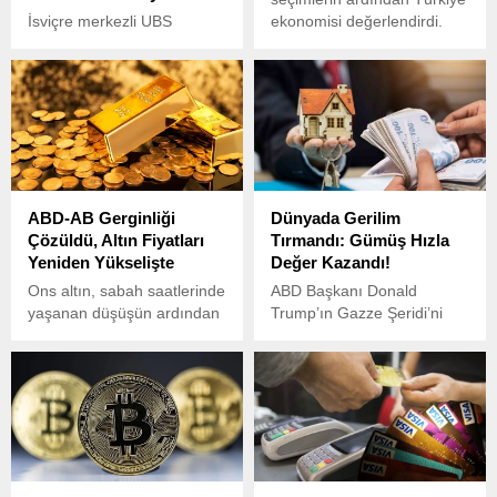
İsviçre merkezli UBS
ekonomisi değerlendirdi.
bankası, 2023 yılında
Banka, önümüzdeki
bünyesine kattığı Credit
dönemde Türk Lirası için
Suisse’in, ABD Adalet
olumlu bir performans
Bakanlığı ile yaptığı
beklendiği ifade edildi.
uzlaşma sonucunda 511
milyon dolar ceza ödemeyi
kabul ettiğini duyurdu.
ABD-AB Gerginliği
Dünyada Gerilim
Çözüldü, Altın Fiyatları
Tırmandı: Gümüş Hızla
Yeniden Yükselişte
Değer Kazandı!
Ons altın, sabah saatlerinde
ABD Başkanı Donald
yaşanan düşüşün ardından
Trump’ın Gazze Şeridi’ni
hızlı bir toparlanma
“ele geçirme” planına dair
göstererek yeniden yükseliş
yaptığı açıklamalar sonrası
trendine girdi.
tırmanan jeopolitik gerilim,
altın ve gümüş gibi değerli
metallerin fiyatlarını
yükseltti.