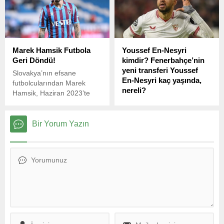
açıklamalarda bulundu.
Marek Hamsik Futbola
Youssef En-Nesyri
Geri Döndü!
kimdir? Fenerbahçe’nin
yeni transferi Youssef
Slovakya’nın efsane
En-Nesyri kaç yaşında,
futbolcularından Marek
nereli?
Hamsik, Haziran 2023’te
profesyonel futbolculuk
Youssef En-Nesyri, sosyal
kariyerine son vermişti,
medyada birçok
ancak futbol sevgisi onu
Fenerbahçeli futbolseverin
Bir Yorum Yazın
geri sahaya döndürdü.
merak edip araştırdığı
futbolcular arasında yer
almaya başladı. Peki,
Youssef En-Nesyri kimdir?
Fenerbahçe'nin yeni
transferi Youssef En-Nesyri
kaç yaşında, nereli?