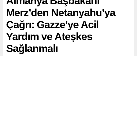
Almanya Başbakanı
Merz’den Netanyahu’ya
Çağrı: Gazze’ye Acil
Yardım ve Ateşkes
Sağlanmalı
Almanya Başbakanı Friedrich Merz, İsrail Başbakanı
Binyamin Netanyahu ile yaptığı telefon görüşmesinde,
Gazze’deki felaket boyutundaki insani duruma dikkat
çekerek, acil ateşkes ve sivillere insani yardım
ulaştırılması çağrısında bulundu.
Paylaş
Tweetle
Gönder
ABONE OL