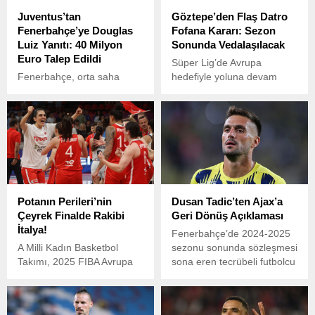
Juventus’tan
Göztepe’den Flaş Datro
Fenerbahçe’ye Douglas
Fofana Kararı: Sezon
Luiz Yanıtı: 40 Milyon
Sonunda Vedalaşılacak
Euro Talep Edildi
Süper Lig’de Avrupa
Fenerbahçe, orta saha
hedefiyle yoluna devam
transferi için Juventus
eden Göztepe, transfer
forması giyen Douglas Luiz’i
döneminde de hareketli
kadrosuna katmak isterken,
günler geçiriyor.
İtalyan kulübünden gelen
yüksek bonservis talebi
sarı-lacivertli yönetimi
şaşırttı.
Potanın Perileri’nin
Dusan Tadic’ten Ajax’a
Çeyrek Finalde Rakibi
Geri Dönüş Açıklaması
İtalya!
Fenerbahçe’de 2024-2025
A Milli Kadın Basketbol
sezonu sonunda sözleşmesi
Takımı, 2025 FIBA Avrupa
sona eren tecrübeli futbolcu
Şampiyonası çeyrek
Dusan Tadic, sarı-lacivertli
finalinde İtalya ile
kulüpten ayrılışının
karşılaşacak.
ardından önemli