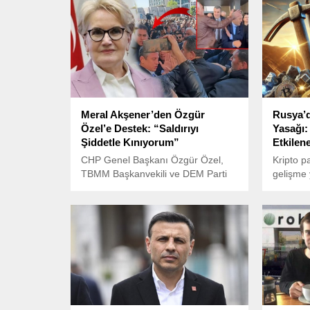
Meral Akşener’den Özgür
Rusya’d
Özel’e Destek: “Saldırıyı
Yasağı:
Şiddetle Kınıyorum”
Etkilen
CHP Genel Başkanı Özgür Özel,
Kripto p
TBMM Başkanvekili ve DEM Parti
gelişme
İstanbul Milletvekili Sırrı Süreyya
yılından
Önder için Atatürk Kültür
para made
Merkezi’nde (AKM) düzenlenen
yasaklam
anma töreninin ardından bir kişinin
gerekçes
yumruklu saldırısına uğradı.
artışı d
altyapıs
açıkland