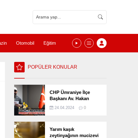
zin
Otomobil
Eğitim
POPÜLER KONULAR
CHP Ümraniye İlçe
Başkanı Av. Hakan
Kızılelma 31 Mart Yerel
24.04.2024
0
Seçimlerini
Değerlendirdi
Yarım kaşık
zeytinyağının mucizevi