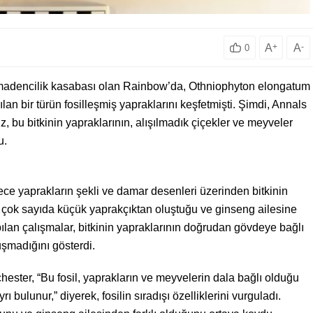
A
+
A
-
0
ir madencilik kasabası olan Rainbow’da, Othniophyton elongatum
ılan bir türün fosilleşmiş yapraklarını keşfetmişti. Şimdi, Annals
, bu bitkinin yapraklarının, alışılmadık çiçekler ve meyveler
u.
dece yaprakların şekli ve damar desenleri üzerinden bitkinin
nin çok sayıda küçük yaprakçıktan oluştuğu ve ginseng ailesine
ılan çalışmalar, bitkinin yapraklarının doğrudan gövdeye bağlı
uşmadığını gösterdi.
ster, “Bu fosil, yaprakların ve meyvelerin dala bağlı olduğu
ı bulunur,” diyerek, fosilin sıradışı özelliklerini vurguladı.