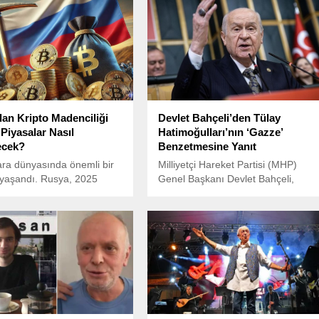
an Kripto Madenciliği
Devlet Bahçeli’den Tülay
 Piyasalar Nasıl
Hatimoğulları’nın ‘Gazze’
ecek?
Benzetmesine Yanıt
ara dünyasında önemli bir
Milliyetçi Hareket Partisi (MHP)
 yaşandı. Rusya, 2025
Genel Başkanı Devlet Bahçeli,
 itibaren 10 bölgede kripto
partisinin TBMM’deki haftalık grup
nciliğini altı yıl süreyle
toplantısında gündeme dair
a kararı aldı. Bu kararın
açıklamalarda bulundu.
i, enerji tüketimindeki
engelemek ve elektrik
ını koruma ihtiyacı olarak
ı.