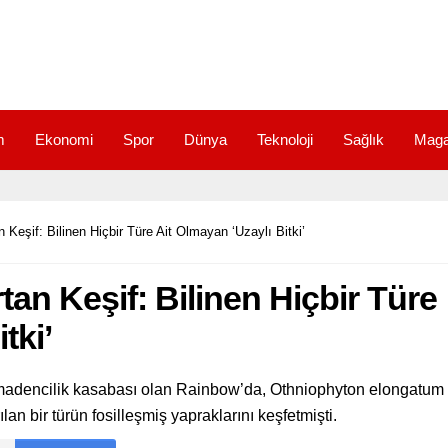
m
Ekonomi
Spor
Dünya
Teknoloji
Sağlık
Maga
n Keşif: Bilinen Hiçbir Türe Ait Olmayan ‘Uzaylı Bitki’
rtan Keşif: Bilinen Hiçbir Türe
tki’
ir madencilik kasabası olan Rainbow’da, Othniophyton elongatum
ılan bir türün fosilleşmiş yapraklarını keşfetmişti.