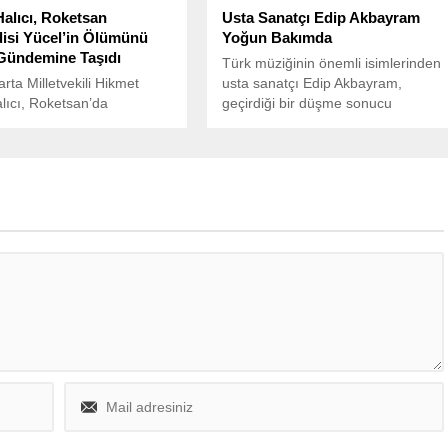
Halıcı, Roketsan
Usta Sanatçı Edip Akbayram
isi Yücel’in Ölümünü
Yoğun Bakımda
Gündemine Taşıdı
Türk müziğinin önemli isimlerinden
rta Milletvekili Hikmet
usta sanatçı Edip Akbayram,
lıcı, Roketsan’da
geçirdiği bir düşme sonucu
s olarak görev yapan
hastaneye kaldırıldı.
rdar Yücel’in ölümünü
ündemine taşıdı.