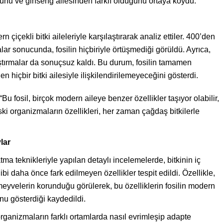
uğunu ve ginseng ailesinden farklı olduğunu ortaya koydu.
rn çiçekli bitki aileleriyle karşılaştırarak analiz ettiler. 400’den
malar sonucunda, fosilin hiçbiriyle örtüşmediği görüldü. Ayrıca,
aştırmalar da sonuçsuz kaldı. Bu durum, fosilin tamamen
 hiçbir bitki ailesiyle ilişkilendirilemeyeceğini gösterdi.
“Bu fosil, birçok modern aileye benzer özellikler taşıyor olabilir,
i organizmaların özellikleri, her zaman çağdaş bitkilerle
lar
tma teknikleriyle yapılan detaylı incelemelerde, bitkinin iç
i daha önce fark edilmeyen özellikler tespit edildi. Özellikle,
eyvelerin korunduğu görülerek, bu özelliklerin fosilin modern
unu gösterdiği kaydedildi.
organizmaların farklı ortamlarda nasıl evrimleşip adapte