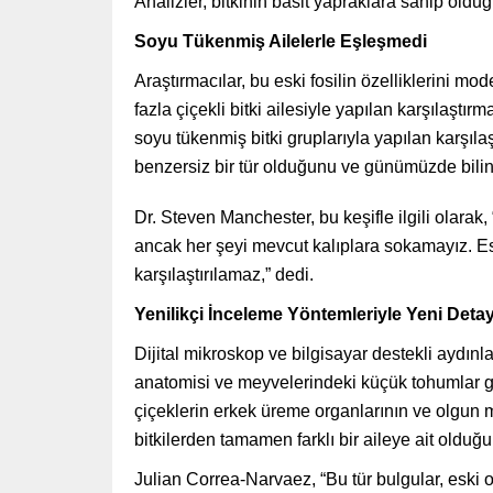
Analizler, bitkinin basit yapraklara sahip old
Soyu Tükenmiş Ailelerle Eşleşmedi
Araştırmacılar, bu eski fosilin özelliklerini mode
fazla çiçekli bitki ailesiyle yapılan karşılaştır
soyu tükenmiş bitki gruplarıyla yapılan karşıl
benzersiz bir tür olduğunu ve günümüzde bilinen
Dr. Steven Manchester, bu keşifle ilgili olarak, 
ancak her şeyi mevcut kalıplara sokamayız. Esk
karşılaştırılamaz,” dedi.
Yenilikçi İnceleme Yöntemleriyle Yeni Detay
Dijital mikroskop ve bilgisayar destekli aydınla
anatomisi ve meyvelerindeki küçük tohumlar gib
çiçeklerin erkek üreme organlarının ve olgun m
bitkilerden tamamen farklı bir aileye ait olduğ
Julian Correa-Narvaez, “Bu tür bulgular, eski 