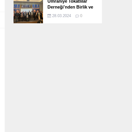
Ümraniye Tokatlılar
Derneği’nden Birlik ve
Beraberlik Dolu İftar
28.03.2024
0
Programı