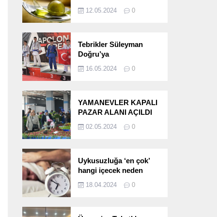
etkileri!
12.05.2024
0
Tebrikler Süleyman
Doğru’ya
16.05.2024
0
YAMANEVLER KAPALI
PAZAR ALANI AÇILDI
02.05.2024
0
Uykusuzluğa ‘en çok’
hangi içecek neden
oluyor?
18.04.2024
0