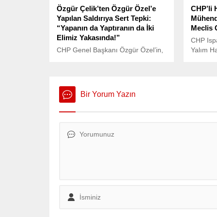
Özgür Çelik’ten Özgür Özel’e
CHP’li 
Yapılan Saldırıya Sert Tepki:
Mühend
“Yapanın da Yaptıranın da İki
Meclis 
Elimiz Yakasında!”
CHP Ispa
CHP Genel Başkanı Özgür Özel’in,
Yalım Ha
DEM Parti İstanbul Milletvekili Sırrı
mühendi
Süreyya Önder’in cenaze töreni
Yusuf Se
sonrası Atatürk Kültür Merkezi
Meclis g
önünde uğradığı saldırı Türkiye
Bir Yorum Yazın
gündemine oturdu.