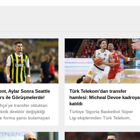
nt, Aylar Sonra Seattle
Türk Telekom’dan transfer
s ile Görüşmelerde!
hamlesi: Micheal Devoe kadroya
katıldı
çe’ye transfer olduktan
knik direktör değişikliği
Türkiye Sigorta Basketbol Süper
le forma şansı bulamayan
Ligi ekiplerinden Türk Telekom,
t, 5 ay sonra yeni bir
ABD’li şutör gard Micheal Devoe ile
ldu.
sözleşme imzaladığını duyurdu.