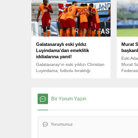
Galatasaraylı eski yıldız
Murat S
Luyindama’dan emeklilik
başkanlı
iddialarına yanıt!
Eski Ad
Galatasaray'ın eski yıldızı Christian
Murat Sa
Luyindama, futbolu bıraktığı
Federas
iddialarının gerçeği yansıtmadığını
aday ola
açıkladı.
Sancak k
hesabınd
Bir Yorum Yazın