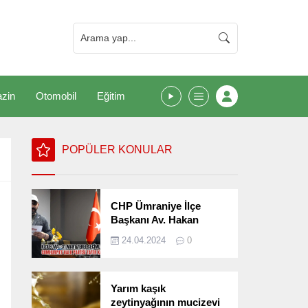
zin
Otomobil
Eğitim
POPÜLER KONULAR
CHP Ümraniye İlçe
Başkanı Av. Hakan
Kızılelma 31 Mart Yerel
24.04.2024
0
Seçimlerini
Değerlendirdi
Yarım kaşık
zeytinyağının mucizevi