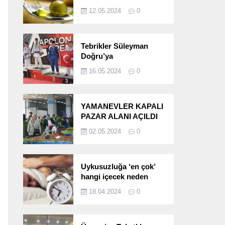
etkileri!
12.05.2024
0
Tebrikler Süleyman
Doğru’ya
16.05.2024
0
YAMANEVLER KAPALI
PAZAR ALANI AÇILDI
02.05.2024
0
Uykusuzluğa ‘en çok’
hangi içecek neden
oluyor?
18.04.2024
0