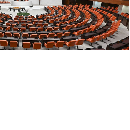
A
+
A
-
0
mmuz ayında üç aylık yaz tatiline giriyor. Ancak 2025 yılında
ı. Meclis tatili ne zaman başlayacak sorusu, özellikle yoğun
is’in 1 Temmuz 2025 tarihinde tatile girmesi gerekiyor. Fakat