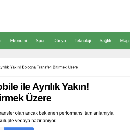
m
Ekonomi
Spor
Dünya
Teknoloji
Sağlık
Maga
Ayrılık Yakın! Bologna Transferi Bitirmek Üzere
ile ile Ayrılık Yakın!
tirmek Üzere
transfer olan ancak beklenen performansı tam anlamıyla
ulüple vedaya hazırlanıyor.