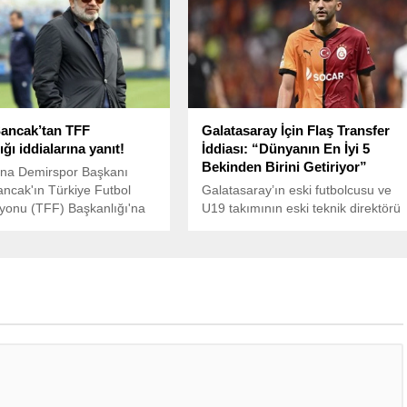
ancak’tan TFF
Galatasaray İçin Flaş Transfer
ğı iddialarına yanıt!
İddiası: “Dünyanın En İyi 5
Bekinden Birini Getiriyor”
ana Demirspor Başkanı
ncak'ın Türkiye Futbol
Galatasaray’ın eski futbolcusu ve
yonu (TFF) Başkanlığı'na
U19 takımının eski teknik direktörü
cağı iddia edilmişti. Murat
Vedat İnceefe, sarı-kırmızılıların
onuya ilişkin sosyal medya
transfer gündemine dair dikkat
an açıklama yaptı.
çeken açıklamalarda bulundu.