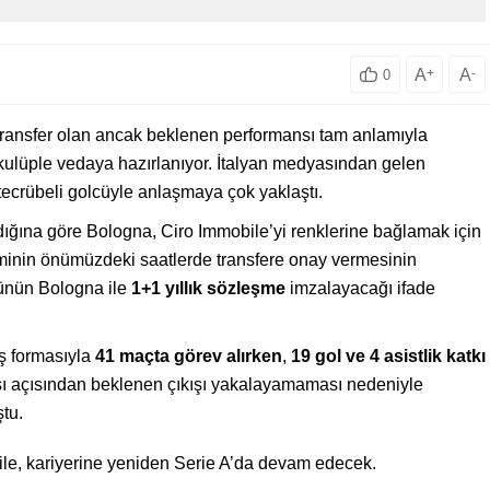
A
+
A
-
0
transfer olan ancak beklenen performansı tam anlamıyla
kulüple vedaya hazırlanıyor. İtalyan medyasından gelen
tecrübeli golcüyle anlaşmaya çok yaklaştı.
dığına göre Bologna, Ciro Immobile’yi renklerine bağlamak için
minin önümüzdeki saatlerde transfere onay vermesinin
cünün Bologna ile
1+1 yıllık sözleşme
imzalayacağı ifade
ş formasıyla
41 maçta görev alırken
,
19 gol ve 4 asistlik katkı
sı açısından beklenen çıkışı yakalayamaması nedeniyle
ştu.
le, kariyerine yeniden Serie A’da devam edecek.