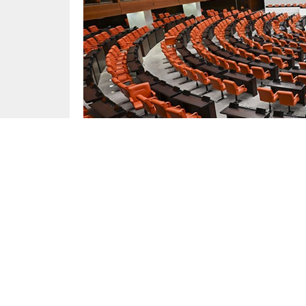
Gündem
Yayınlama: 28.06.2025
Türkiye Büyük Millet Meclisi (TBMM) her yıl Te
Meclis tatilinde yeni bir erteleme kararı alınd
gündem nedeniyle merak ediliyor.
TBMM İçtüzüğü’nün 5’inci maddesine göre Mecl