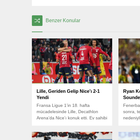
Benzer Konular
Lille, Geriden Gelip Nice’ı 2-1
Ryan Ke
Yendi
Sounder
Fransa Ligue 1’in 18. hafta
Fenerbah
mücadelesinde Lille, Decathlon
sonra, te
Arena’da Nice’ı konuk etti. Ev sahibi
nedeniy
ekip, geriye düştüğü maçta 2-1’lik
Ryan Ken
skorla galip gelmeyi başardı.
kulüp bu