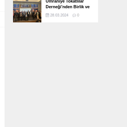
Ümraniye Tokatlılar
Derneği’nden Birlik ve
Beraberlik Dolu İftar
28.03.2024
0
Programı