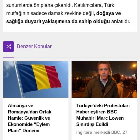
sunumlarda ön plana çıkarıldı. Katılımcılara, Türk
mutfağının sadece damak zevkine değil,
doğaya ve
sağlığa duyarlı yaklaşımına da sahip olduğu
anlatıldı.
Benzer Konular
Almanya ve
Türkiye’deki Protestoları
Romanya’dan Ortak
Haberleştiren BBC
Hamle: Güvenlik ve
Muhabiri Marc Lowen
Ekonomide “Eylem
Sınırdışı Edildi
Planı” Dönemi
İngiltere merkezli BBC, 27
Almanya ve Romanya,
Mart tarihinde yaptığı