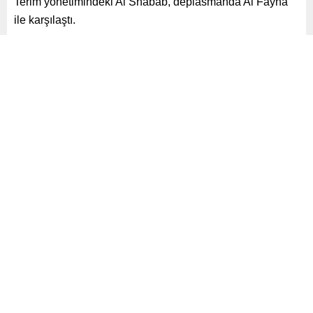
Terim yönetimindeki Al Shabab, deplasmanda Al Fayha
ile karşılaştı.
Paylaş
Tweetle
Gönder
ABONE OL
Spor
Yayınlama: 28.05.2025
A
+
A
-
0