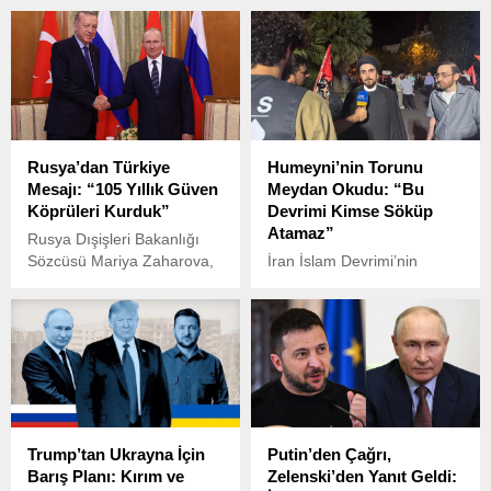
güvenlik ve ekonomi başta
açıklamada, muhabirleri
olmak üzere çeşitli
Mark Lowen’in Türk
alanlarda işbirliğini
yetkililer tarafından
güçlendirmek amacıyla
İstanbul’dan sınır dışı
kapsamlı bir eylem planına
edildiğini duyurdu.
imza attı.
Rusya’dan Türkiye
Humeyni’nin Torunu
Mesajı: “105 Yıllık Güven
Meydan Okudu: “Bu
Köprüleri Kurduk”
Devrimi Kimse Söküp
Atamaz”
Rusya Dışişleri Bakanlığı
Sözcüsü Mariya Zaharova,
İran İslam Devrimi’nin
Türkiye ile diplomatik
kurucusu Ayetullah Ruhullah
ilişkilerin kurulmasının 105.
Humeyni’nin torunu Seyyid
yıl dönümü dolayısıyla
Ahmed Humeyni, İsrail’in
önemli açıklamalarda
İran’a savaş açmasının
bulundu.
yalnızca ülke bütünlüğünü
değil, ailesinin tarihsel
mirasını da tehdit ettiğini
söyledi.
Trump’tan Ukrayna İçin
Putin’den Çağrı,
Barış Planı: Kırım ve
Zelenski’den Yanıt Geldi: