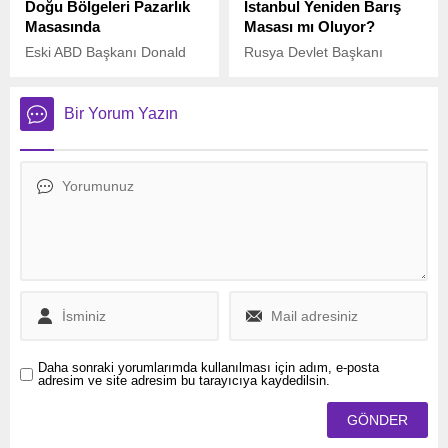
Doğu Bölgeleri Pazarlık
İstanbul Yeniden Barış
Masasında
Masası mı Oluyor?
Eski ABD Başkanı Donald
Rusya Devlet Başkanı
Trump’ın, Rusya-Ukrayna
Vladimir Putin, 9 Mayıs
savaşını sona erdirmeye
Zafer Günü etkinliklerinin
yönelik yeni bir barış planı
ardından yaptığı
Bir Yorum Yazın
sunduğu öne sürüldü.
açıklamalarda, Ukrayna ile
2022 yılında İstanbul’da
başlayan ancak yarım kalan
müzakerelerin yeniden
başlatılması çağrısında
bulundu.
Daha sonraki yorumlarımda kullanılması için adım, e-posta
adresim ve site adresim bu tarayıcıya kaydedilsin.