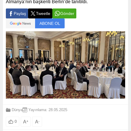
Almanya’nın başkenti Berlin’de tanıtıldı.
Paylaş
Tweetle
Gönder
ABONE OL
Dünya
Yayınlama: 28.05.2025
A
+
A
-
0