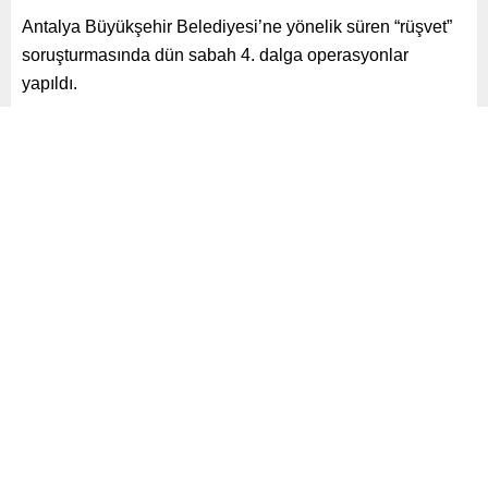
Antalya Büyükşehir Belediyesi’ne yönelik süren “rüşvet”
soruşturmasında dün sabah 4. dalga operasyonlar
yapıldı.
Paylaş
Tweetle
Gönder
ABONE OL
Siyaset
Yayınlama: 13.08.2025