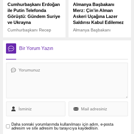
Cumhurbaşkanı Erdoğan
Almanya Başbakanı
duyurdu.
ile Putin Telefonda
Merz: Çin’in Alman
Görüştü: Gündem Suriye
Askeri Uçağına Lazer
ve Ukrayna
Saldırısı Kabul Edilemez
Cumhurbaşkanı Recep
Almanya Başbakanı
Tayyip Erdoğan, Rusya
Friedrich Merz ve NATO
Devlet Başkanı Vladimir
Genel Sekreteri Mark Rutte,
Putin ile bir telefon
Berlin’de düzenledikleri
Bir Yorum Yazın
görüşmesi gerçekleştirdi.
ortak basın toplantısında
Görüşmede, iki ülke
Çin’in Alman askeri uçağına
arasındaki ikili ilişkilerin yanı
yönelik lazer saldırısını
sıra bölgesel ve küresel
kınadı. Merz, Roma’da
gelişmeler ele alındı.
düzenlenecek Ukrayna
Konferansı’nda Almanya’nın
hava savunma tekliflerini
sunacağını belirtti. Rutte ise
Çin’in Tayvan hedeflerine
dikkat çekerek Avrupa’nın
savunma üretiminde
yetersiz kaldığını vurguladı.
Daha sonraki yorumlarımda kullanılması için adım, e-posta
adresim ve site adresim bu tarayıcıya kaydedilsin.