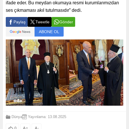
ifade eder. Bu meydan okumaya resmi kurumlarımızdan
ses çıkmaması akıl tutulmasıdır” dedi.
Paylaş
Tweetle
Gönder
ABONE OL
Dünya
Yayınlama: 13.08.2025
A
+
A
-
0