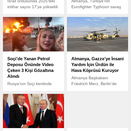
İsrail ordusunda 2025’teki
Almanya, Türkiye’nin
intihar sayısı 17’ye yükseldi
Eurofighter Typhoon savaş
uçağı talebine olumlu yanıt
verdi. Almanya Savunma
Bakanlığı, ihracat onayını
resmi bir mektupla
Ankara’ya iletti.
Soçi’de Yanan Petrol
Almanya, Gazze’ye İnsani
Deposu Önünde Video
Yardım İçin Ürdün ile
Çeken 3 Kişi Gözaltına
Hava Köprüsü Kuruyor
Alındı
Almanya Başbakanı
Rusya’nın Soçi kentinde
Friedrich Merz, Berlin’de
Ukrayna İHA saldırısıyla
düzenlenen Güvenlik
çıkan petrol deposu yangını
Kabinesi toplantısının
sırasında olay yerinde video
ardından yaptığı
çeken üç genç, polis
açıklamada, Almanya’nın
tarafından gözaltına alındı.
Ürdün ile işbirliği içinde
Gazze’ye yönelik ivedilikle
bir insani yardım hava
köprüsü oluşturacağını