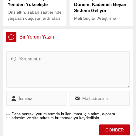
Yeniden Yükselişte
Dönem: Kademeli Beyan
Sistemi Geliyor
Ons altın, sabah saatlerinde
yaşanan düşüşün ardından
Mali Suçları Araştırma
hızlı bir toparlanma
Kurulu (MASAK), finansal
göstererek yeniden yükseliş
işlemlerde şeffaflığı
trendine girdi.
artırmak ve kayıtdışılıkla
Bir Yorum Yazın
mücadeleyi güçlendirmek
amacıyla önemli bir
düzenleme taslağı
yayımladı.
Daha sonraki yorumlarımda kullanılması için adım, e-posta
adresim ve site adresim bu tarayıcıya kaydedilsin.