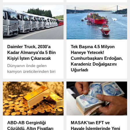
Başkanlığı (TOKİ), 19-21
Açıklandı
Şubat 2025 tarihlerinde
gerçekleştireceği açık
artırma ile Ege Bölgesi’nde
yer alan birçok arsayı satışa
çıkarıyor.
Daimler Truck, 2030’a
Tek Başına 4.5 Milyon
Kadar Almanya’da 5 Bin
Haneye Yetecek!
Kişiyi İşten Çıkaracak
Cumhurbaşkanı Erdoğan,
Karadeniz Doğalgazını
Dünyanın önde gelen
Uğurladı
kamyon üreticilerinden biri
olan Almanya merkezli
Cumhurbaşkanı Recep
Daimler Truck, 2030 yılına
Tayyip Erdoğan,
kadar Almanya’daki yaklaşık
Karadeniz’de keşfedilen
5 bin çalışanıyla yollarını
doğalgaz rezervinin
ayırmayı planladığını
üretimine başlanması için
açıkladı.
düzenlenen törenle önemli
bir müjde verdi.
ABD-AB Gerginliği
MASAK’tan EFT ve
Çözüldü, Altın Fiyatları
Havale İşlemlerinde Yeni