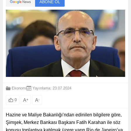
ABONE OL
Ekonomi
Yayınlama: 23.07.2024
A
+
A
-
0
Hazine ve Maliye Bakanlığı’ndan edinilen bilgilere göre,
Şimşek, Merkez Bankası Başkanı Fatih Karahan ile söz
konusu toplantıya katılmak üzere yarın Rio de Janeiro’ya