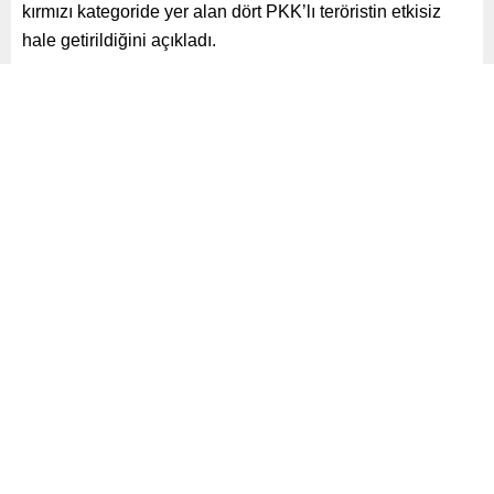
kırmızı kategoride yer alan dört PKK’lı teröristin etkisiz
hale getirildiğini açıkladı.
Paylaş
Tweetle
Gönder
ABONE OL
Gündem
Yayınlama: 23.07.2024
A
+
A
-
0