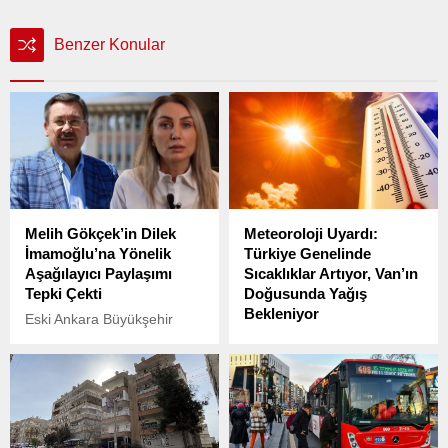
Benzer Konular
Melih Gökçek’in Dilek
Meteoroloji Uyardı:
İmamoğlu’na Yönelik
Türkiye Genelinde
Aşağılayıcı Paylaşımı
Sıcaklıklar Artıyor, Van’ın
Tepki Çekti
Doğusunda Yağış
Bekleniyor
Eski Ankara Büyükşehir
Belediye Başkanı Melih
Meteoroloji Genel
Gökçek, sosyal medya
Müdürlüğü (MGM), 5
hesabından yaptığı
Haziran 2025 tarihli günlük
paylaşımda, İstanbul
hava durumu raporunu
Büyükşehir Belediye
yayımladı.
Başkanı Ekrem