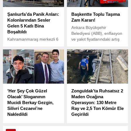
İmamoğlu’nun eşi Dilek
İmamoğlu’nu hedef aldı.
Şanlıurfa’da Panik Anları:
Başkentte Toplu Taşıma
Kolonlarından Sesler
Zam Kararı!
Gelen 5 Katlı Bina
Ankara Büyükşehir
Boşaltıldı
Belediyesi (ABB), enflasyon
Kahramanmaraş merkezli 6
ve yakıt fiyatlarındaki artış
Şubat depremlerinin
nedeniyle toplu taşıma
ardından hasar görebilecek
ücretlerinde artış yapıldığını
yapılarla ilgili tedbirler
duyurdu.
devam ederken,
Şanlıurfa’da Selahaddin
Eyyübi Mahallesi’nde
bulunan 5 katlı Saray
Apartmanı’nda dün gece
‘Her Şey Çok Güzel
Zonguldak’ta Ruhsatsız 2
panik anları yaşandı.
Olacak’ Sloganının
Maden Ocağına
Mucidi Berkay Gezgin,
Operasyon: 130 Metre
Silivri Cezaevi’ne
Ray ve 2,5 Ton Kömür Ele
Nakledildi
Geçirildi
İstanbul Büyükşehir
Zonguldak’ta, İl Jandarma
Belediye (İBB) Başkanı
Komutanlığı ekiplerince