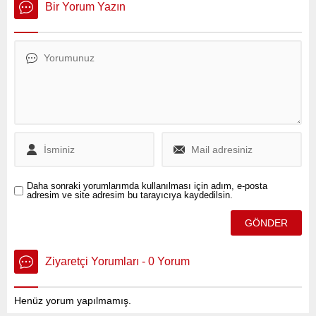
Ekrem İmamoğlu’nun 2019
gerçekleştirilen
Bir Yorum Yazın
seçimlerinde kullandığı ünlü
operasyonda, ruhsatsız
“Her şey çok güzel olacak”
işletilen 2 maden ocağına
sloganının yaratıcısı Berkay
yönelik çalışma başlatıldı.
Gezgin, geçtiğimiz günlerde
katıldığı eylemler nedeniyle
gözaltına alınmış ve
ardından tutuklanarak
Metris Cezaevi’ne
gönderilmişti.
Daha sonraki yorumlarımda kullanılması için adım, e-posta
adresim ve site adresim bu tarayıcıya kaydedilsin.
Ziyaretçi Yorumları - 0 Yorum
Henüz yorum yapılmamış.