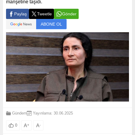
manşetine taşıdı.
Paylaş
Tweetle
Gönder
ABONE OL
Gündem
Yayınlama: 30.06.2025
A
+
A
-
0