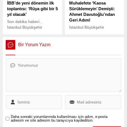
İBB’de yeni dönemin ilk
Muhalefete ‘Kaosa
ise yüzde 40'ın altına
toplantısı: ‘Rüya gibi bir 5
Sürüklemeyin’ Demişti:
geriledi.
yıl olacak’
Ahmet Davutoğlu’ndan
Geri Adım!
Son dakika haberi...
İstanbul Büyükşehir
İstanbul Büyükşehir
Belediye (İBB) Başkanı
Belediye Başkanı Ekrem
Ekrem İmamoğlu, İBB
İmamoğlu’nun gözaltına
meclisi yeni dönem ilk
alınmasının ardından
Bir Yorum Yazın
toplantısında konuştu. Öte
Türkiye genelinde
yandan 1. başkanvekilliği
protestolar devam ederken,
seçimini CHP'nin adayı Nuri
Gelecek Partisi Genel
Aslan'ın 184 oyla
Başkanı Ahmet
kazandığını açıklandı.
Davutoğlu’nun konuya dair
yaptığı açıklamalar gündem
oldu.
Daha sonraki yorumlarımda kullanılması için adım, e-posta
adresim ve site adresim bu tarayıcıya kaydedilsin.