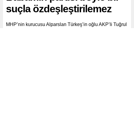
suçla özdeşleştirilemez
MHP’nin kurucusu Alparslan Türkeş’in oğlu AKP’li Tuğrul
Türkeş, Sinan Ateş cinayetiyle ilgili davaya günler kala
açıklama yaptı. Türkeş, Babamın Partisi böyle bir suçla ve
onu işleyen bireysel suçlularla özdeşleştirilemez dedi.
Paylaş
Tweetle
Gönder
ABONE OL