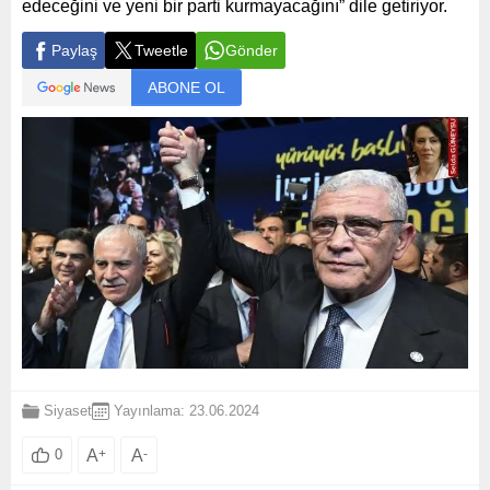
edeceğini ve yeni bir parti kurmayacağını” dile getiriyor.
Paylaş
Tweetle
Gönder
ABONE OL
Siyaset
Yayınlama: 23.06.2024
A
+
A
-
0