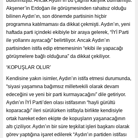
bulunmuştu. Ancak Aydın’ın bu çağrısı karşılık bulmamıştı.
Akşener’in Erdoğan ile görüşmesinden rahatsız olduğu
bilinen Aydın’ın, son dönemde partisinin hiçbir
programına katılmaması da dikkat çekmişti. Aydın’ın, yeni
haftada parti içindeki ekibiyle bir araya gelerek, “İYİ Parti
ile yollarını ayıracağı” belirtiliyor. Ancak Aydın’ın
partisinden istifa edip etmemesinin “ekibi ile yapacağı
görüşmelere bağlı olduğuna” da dikkat çekiliyor.
‘KOPUŞLAR OLUR’
Kendisine yakın isimler, Aydın’ın istifa etmesi durumunda,
“siyasi yaşamına bağımsız milletvekili olarak devam
edeceğini ve yeni bir parti kurmayacağını” dile getiriyor.
Aydın’ın İYİ Parti’den olası istifasının “hayli gürültü
koparacağı” ileri sürülürken istifayla birlikte kendisiyle
ortak hareket eden ekipte de kopuşların yaşanacağının
altı çiziliyor. Aydın’ın bir süre teşkilat işleri başkanı olarak
görev yaptığına işaret edilerek “Aydın’ın partiden istifası