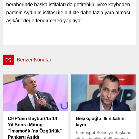
beraberinde başka istifaları da getirebilir. İvme kaybeden
partinin Aydın’ın istifası ile birlikte daha fazla yara alması
aşikâr.” değerlendirmeleri yapılıyor.
Benzer Konular
CHP’den Bayburt’ta 14
Beşikçioğlu ilk nikahını
Yıl Sonra Miting:
kıydı
“İmamoğlu’na Özgürlük”
Etimesgut Belediye Başkanı
Pankartı Asıldı
olarak seçilen ünlü oyuncu