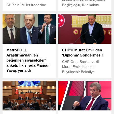
CHP’nin “Millet İradesine
Beşikçioğlu, ilk nikahını
Sahip Çıkıyor” sloganıyla
kıydı.
düzenlediği mitinglerin
10’uncusu Bayburt’ta
yapılıyor. CHP, kentte 14 yıl
aradan sonra ilk kez miting
düzenliyor.
MetroPOLL
CHP’li Murat Emir’den
Araştırma’dan ‘en
‘Diploma’ Göndermesi!
beğenilen siyasetçiler’
CHP Grup Başkanvekili
anketi: İlk sırada Mansur
Murat Emir, İstanbul
Yavaş yer aldı
Büyükşehir Belediye
MetroPOLL Araştırma,
Başkanı Ekrem İmamoğlu
siyasetçilerin beğeni
hakkında başlatılan lisans
düzeylerini ölçtüğü
diploması soruşturmasına
araştırmaların nisan ayı
tepki gösterdi.
sonuçlarını yayınladı. Buna
göre ilk sırada ABB Başkanı
Mansur Yavaş yer aldı,
Erdoğan'ın beğeni düzeyi